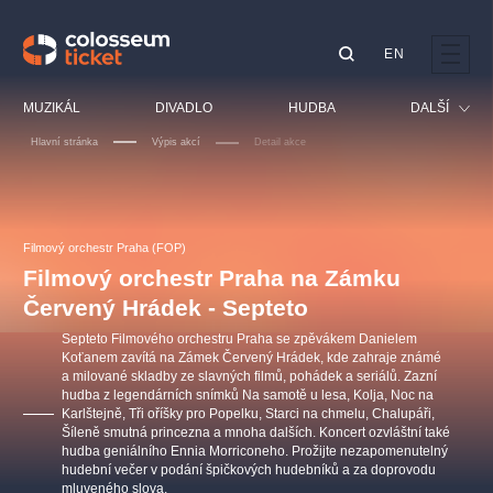
EN
Doporučujeme
MUZIKÁL
DIVADLO
HUDBA
DALŠÍ
Hlavní stránka
Výpis akcí
Detail akce
Festival
Kino
LUCIE BÍLÁ - TURNÉ
KABÁT - TURNÉ 2026
Mamma Mia!
OBYČEJNÁ HOLKA
Pro děti
Filmový orchestr Praha (FOP)
Pink Panther Agency,
Kultura pod hvězdami
2026
s.r.o.
Filmový orchestr Praha na Zámku
Prohlídky
Agentura 44, s.r.o.
Červený Hrádek - Septeto
Sport
Septeto Filmového orchestru Praha se zpěvákem Danielem
Ostatní
Koťanem zavítá na Zámek Červený Hrádek, kde zahraje známé
a milované skladby ze slavných filmů, pohádek a seriálů. Zazní
Ostatní hledají
hudba z legendárních snímků Na samotě u lesa, Kolja, Noc na
muzikálypraha
Karlštejně, Tři oříšky pro Popelku, Starci na chmelu, Chalupáři,
Šíleně smutná princezna a mnoha dalších. Koncert ozvláštní také
hudba geniálního Ennia Morriconeho. Prožijte nezapomenutelný
Nejnavštěvovanější
hudební večer v podání špičkových hudebníků a za doprovodu
mluveného slova.