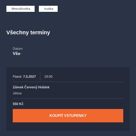
muzikálypraha
divadlopraha
sleva
klasickáhudba
filmováhudba
hudba
filmováhudba
státníopera
rudolfinum
muzikál
národnídivadlo
činohra
Všechny termíny
Datum
Vše
Piatok
7.5.2027
19:00
Zámek Červený Hrádek
Jirkov
550 Kč
KOUPIT VSTUPENKY