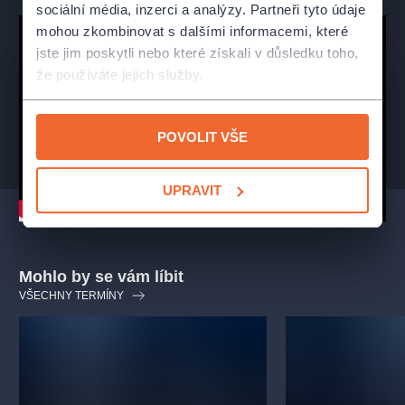
sociální média, inzerci a analýzy. Partneři tyto údaje
Koncert je jedinečnou oslavou české filmové hudební tvorby.
mohou zkombinovat s dalšími informacemi, které
jste jim poskytli nebo které získali v důsledku toho,
Aranžmá skladeb:
Radim Linhart
že používáte jejich služby.
POVOLIT VŠE
UPRAVIT
Mohlo by se vám líbit
VŠECHNY TERMÍNY