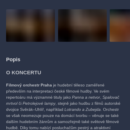
Popis
O KONCERTU
Filmový orchestr Praha
je hudební těleso zaměřené
především na interpretaci české filmové hudby. Ve svém
repertoáru má významné tituly jako
Panna a netvor
,
Spalovač
mrtvol
či
Petrolejové lampy
, stejně jako hudbu z filmů autorské
dvojice Svěrák–Uhlíř, například
Lotrando a Zubejda
. Orchestr
se však neomezuje pouze na domácí tvorbu – věnuje se také
dalším hudebním žánrům a samozřejmě také světové filmové
hudbě. Díky tomu nabízí posluchačům pestrý a atraktivní