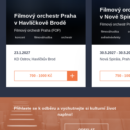
Filmový or
Filmový orchestr Praha
v Nové Spi
v Havlíčkově Brodě
Filmový orchestr P
Filmový orchestr Praha (FOP)
filmováhudba
o
koncert
filmováhudba
orchestr
světelnéefekty
23.1.2027
30.5.2027
-
30.5.2
KD Ostrov
,
Havlíčkův Brod
Nová Spirála
,
Prah
700 - 1000 Kč
750 - 10
Přihlaste se k odběru a vychutnejte si kulturní život
naplno!
ODESLAT