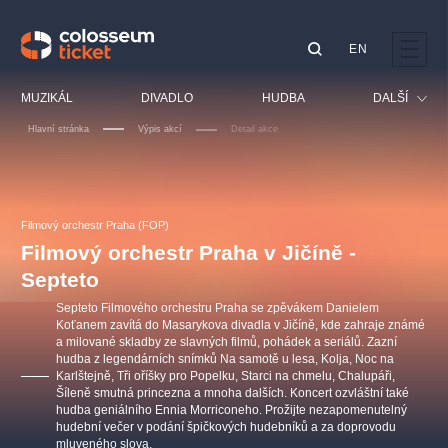
EN
Doporučujeme
MUZIKÁL
DIVADLO
HUDBA
DALŠÍ
Hlavní stránka
Výpis akcí
Detail akce
Festival
Kino
LUCIE BÍLÁ - TURNÉ
KABÁT - TURNÉ 2026
Mamma Mia!
OBYČEJNÁ HOLKA
Pro děti
Filmový orchestr Praha (FOP)
Pink Panther Agency,
Kultura pod hvězdami
2026
s.r.o.
Filmový orchestr Praha v Jičíně -
Prohlídky
Agentura 44, s.r.o.
Septeto
Sport
Septeto Filmového orchestru Praha se zpěvákem Danielem
Ostatní
Koťanem zavítá do Masarykova divadla v Jičíně, kde zahraje známé
a milované skladby ze slavných filmů, pohádek a seriálů. Zazní
Ostatní hledají
hudba z legendárních snímků Na samotě u lesa, Kolja, Noc na
muzikálypraha
Karlštejně, Tři oříšky pro Popelku, Starci na chmelu, Chalupáři,
Šíleně smutná princezna a mnoha dalších. Koncert ozvláštní také
hudba geniálního Ennia Morriconeho. Prožijte nezapomenutelný
Nejnavštěvovanější
hudební večer v podání špičkových hudebníků a za doprovodu
mluveného slova.