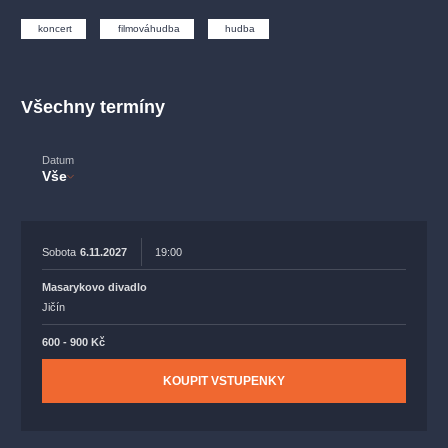
muzikálypraha
divadlopraha
sleva
klasickáhudba
koncert
filmováhudba
hudba
filmováhudba
státníopera
rudolfinum
muzikál
národnídivadlo
činohra
Všechny termíny
Datum
Vše
Sobota
6.11.2027
19:00
Masarykovo divadlo
Jičín
600 - 900 Kč
KOUPIT VSTUPENKY