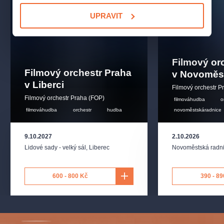
Koncert je jedinečnou oslavou české filmové hudební tvorby.
UPRAVIT
Aranžmá skladeb:
Radim Linhart
Filmový or
Filmový orchestr Praha
v Novoměst
v Liberci
Filmový orchestr P
Filmový orchestr Praha (FOP)
filmováhudba
o
filmováhudba
orchestr
hudba
novoměstskáradnice
9.10.2027
2.10.2026
Lidové sady - velký sál
,
Liberec
Novoměstská radn
600 - 800 Kč
390 - 89