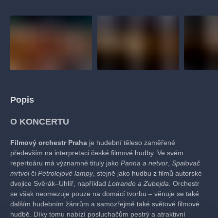
Popis
O KONCERTU
Filmový orchestr Praha
je hudební těleso zaměřené
především na interpretaci české filmové hudby. Ve svém
repertoáru má významné tituly jako
Panna a netvor
,
Spalovač
mrtvol
či
Petrolejové lampy
, stejně jako hudbu z filmů autorské
dvojice Svěrák–Uhlíř, například
Lotrando a Zubejda
. Orchestr
se však neomezuje pouze na domácí tvorbu – věnuje se také
dalším hudebním žánrům a samozřejmě také světové filmové
hudbě. Díky tomu nabízí posluchačům pestrý a atraktivní