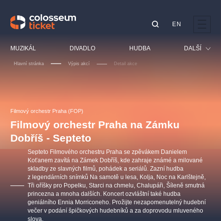
EN
Doporučujeme
MUZIKÁL
DIVADLO
HUDBA
DALŠÍ
Hlavní stránka
Výpis akcí
Detail akce
Festival
Kino
LUCIE BÍLÁ - TURNÉ
KABÁT - TURNÉ 2026
Mamma Mia!
OBYČEJNÁ HOLKA
Pro děti
Filmový orchestr Praha (FOP)
Pink Panther Agency,
Kultura pod hvězdami
2026
s.r.o.
Filmový orchestr Praha na Zámku
Prohlídky
Agentura 44, s.r.o.
Dobříš - Septeto
Sport
Septeto Filmového orchestru Praha se zpěvákem Danielem
Ostatní
Koťanem zavítá na Zámek Dobříš, kde zahraje známé a milované
skladby ze slavných filmů, pohádek a seriálů. Zazní hudba
Ostatní hledají
z legendárních snímků Na samotě u lesa, Kolja, Noc na Karlštejně,
muzikálypraha
Tři oříšky pro Popelku, Starci na chmelu, Chalupáři, Šíleně smutná
princezna a mnoha dalších. Koncert ozvláštní také hudba
geniálního Ennia Morriconeho. Prožijte nezapomenutelný hudební
Nejnavštěvovanější
večer v podání špičkových hudebníků a za doprovodu mluveného
slova.