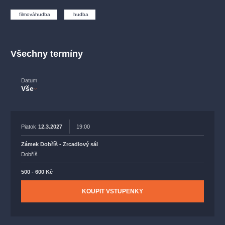
muzikálypraha
divadlopraha
sleva
klasickáhudba
filmováhudba
hudba
filmováhudba
státníopera
rudolfinum
muzikál
národnídivadlo
činohra
Všechny termíny
Datum
Vše
Piatok
12.3.2027
19:00
Zámek Dobříš - Zrcadlový sál
Dobříš
500 - 600 Kč
KOUPIT VSTUPENKY