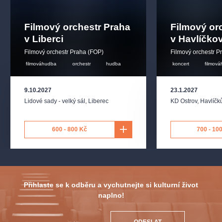
Filmový orchestr Praha
Filmový or
v Liberci
v Havlíčko
Filmový orchestr Praha (FOP)
Filmový orchestr P
filmováhudba
orchestr
hudba
koncert
filmov
9.10.2027
23.1.2027
Lidové sady - velký sál
,
Liberec
KD Ostrov
,
Havlíčk
600 - 800 Kč
700 - 10
Přihlaste se k odběru a vychutnejte si kulturní život
naplno!
ODESLAT