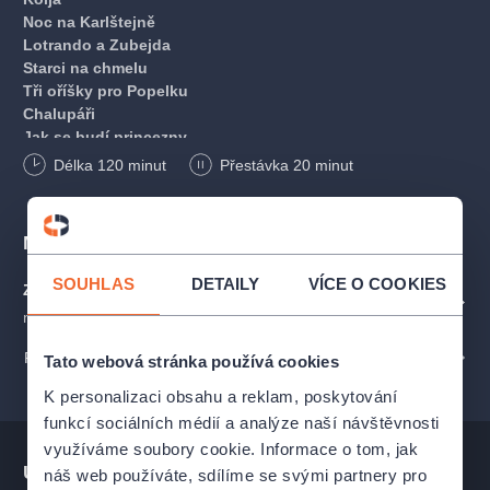
Noc na Karlštejně
Lotrando a Zubejda
Starci na chmelu
Tři oříšky pro Popelku
Chalupáři
Jak se budí princezny
Cirkus Humberto
Délka
120
minut
Přestávka 20 minut
Šíleně smutná princezna
Zlatovláska
Princezna se zlatou hvězdou na čele
Místa
Obušku z pytel ven
To neznáte Hadimršku
SOUHLAS
DETAILY
VÍCE O COOKIES
Zámek Dobříš - Zrcadlový sál
Páni kluci
ZOBRAZIT NA MAPĚ
nám Svobody 1, Dobříš
Přednosta stanice
Kristián
PROFIL POŘADATELE FILMOVÝ ORCHESTR PRAHA (FOP)
Tato webová stránka používá cookies
S tebou mě baví svět
K personalizaci obsahu a reklam, poskytování
FILMOVÝ ORCHESTR PRAHA
funkcí sociálních médií a analýze naší návštěvnosti
využíváme soubory cookie. Informace o tom, jak
je hudební těleso zaměřené především na interpretaci české
Ukázka představení
náš web používáte, sdílíme se svými partnery pro