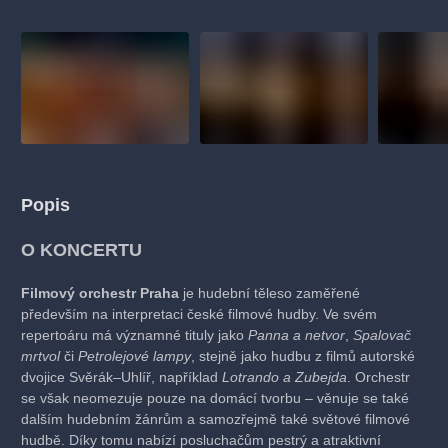
Popis
O KONCERTU
Filmový orchestr Praha
je hudební těleso zaměřené
především na interpretaci české filmové hudby. Ve svém
repertoáru má významné tituly jako
Panna a netvor
,
Spalovač
mrtvol
či
Petrolejové lampy
, stejně jako hudbu z filmů autorské
dvojice Svěrák–Uhlíř, například
Lotrando a Zubejda
. Orchestr
se však neomezuje pouze na domácí tvorbu – věnuje se také
dalším hudebním žánrům a samozřejmě také světové filmové
hudbě. Díky tomu nabízí posluchačům pestrý a atraktivní