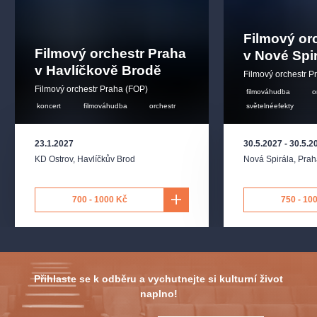
Filmový or
Filmový orchestr Praha
v Nové Spi
v Havlíčkově Brodě
Filmový orchestr P
Filmový orchestr Praha (FOP)
filmováhudba
o
koncert
filmováhudba
orchestr
světelnéefekty
23.1.2027
30.5.2027
-
30.5.2
KD Ostrov
,
Havlíčkův Brod
Nová Spirála
,
Prah
700 - 1000 Kč
750 - 10
Přihlaste se k odběru a vychutnejte si kulturní život
naplno!