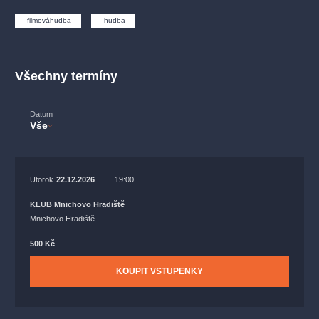
muzikálypraha
divadlopraha
sleva
klasickáhudba
filmováhudba
hudba
filmováhudba
státníopera
rudolfinum
muzikál
národnídivadlo
činohra
Všechny termíny
Datum
Vše
Utorok
22.12.2026
19:00
KLUB Mnichovo Hradiště
Mnichovo Hradiště
500 Kč
KOUPIT VSTUPENKY