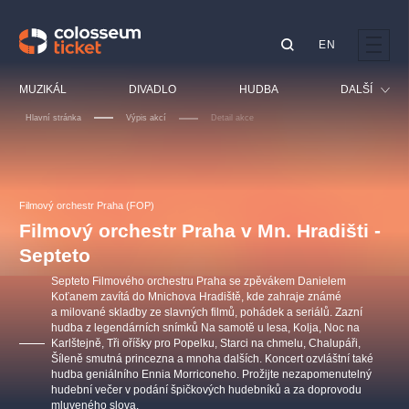
EN
Doporučujeme
MUZIKÁL
DIVADLO
HUDBA
DALŠÍ
Hlavní stránka
Výpis akcí
Detail akce
Festival
Kino
LUCIE BÍLÁ - TURNÉ
KABÁT - TURNÉ 2026
Mamma Mia!
OBYČEJNÁ HOLKA
Pro děti
Filmový orchestr Praha (FOP)
Pink Panther Agency,
Kultura pod hvězdami
2026
s.r.o.
Filmový orchestr Praha v Mn. Hradišti -
Prohlídky
Agentura 44, s.r.o.
Septeto
Sport
Septeto Filmového orchestru Praha se zpěvákem Danielem
Ostatní
Koťanem zavítá do Mnichova Hradiště, kde zahraje známé
a milované skladby ze slavných filmů, pohádek a seriálů. Zazní
Ostatní hledají
hudba z legendárních snímků Na samotě u lesa, Kolja, Noc na
muzikálypraha
Karlštejně, Tři oříšky pro Popelku, Starci na chmelu, Chalupáři,
Šíleně smutná princezna a mnoha dalších. Koncert ozvláštní také
hudba geniálního Ennia Morriconeho. Prožijte nezapomenutelný
Nejnavštěvovanější
hudební večer v podání špičkových hudebníků a za doprovodu
mluveného slova.