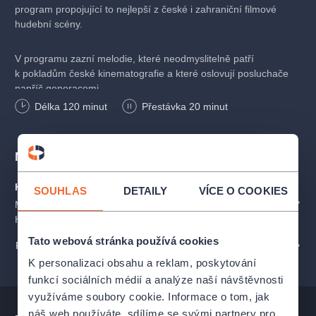
program propojující to nejlepší z české i zahraniční filmové
hudební scény.
V programu zazní melodie, které neodmyslitelně patří
k pokladům české kinematografie a které oslovují posluchače
napříč generacemi.
Délka
120
minut
Přestávka 20 minut
Posluchači se mohou těšit na známé motivy z filmů a pohádek,
jako jsou
Panna a netvor
,
Tři oříšky pro Popelku
,
Kolja
,
Spalovač mrtvol
či
Lotrando a Zubejda
.
Místa
Program propojuje skladby závažnějšího charakteru – například
KLUB Mnichovo Hradiště
SOUHLAS
DETAILY
VÍCE O COOKIES
ZOBRAZIT NA
hudbu k filmu
Babička
– s lehčími, hravějšími kompozicemi,
Masarykovo náměstí 299, Mnichovo
MAPĚ
jaké zaznívají třeba ve filmu
Noc na Karlštejně
či
Starci na
Hradiště
chmelu
.
Tato webová stránka používá cookies
PROFIL POŘADATELE FILMOVÝ ORCHESTR PRAHA (FOP)
Zazní také hudba z filmů a seriálů jako
Cirkus Humberto
,
K personalizaci obsahu a reklam, poskytování
S tebou mě baví svět
,
Petrolejové lampy
,
Zdivočelá země
funkcí sociálních médií a analýze naší návštěvnosti
nebo
Na samotě u lesa
.
využíváme soubory cookie. Informace o tom, jak
náš web používáte, sdílíme se svými partnery pro