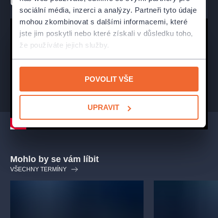
Ukázka představení
Koncert je jedinečnou oslavou české filmové hudební tvorby.
sociální média, inzerci a analýzy. Partneři tyto údaje
mohou zkombinovat s dalšími informacemi, které
Aranžmá skladeb:
Radim Linhart
jste jim poskytli nebo které získali v důsledku toho,
že používáte jejich služby.
POVOLIT VŠE
UPRAVIT
Mohlo by se vám líbit
VŠECHNY TERMÍNY