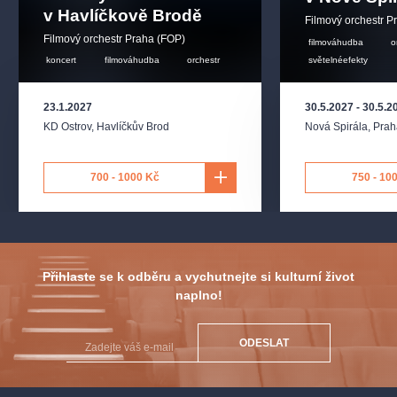
v Havlíčkově Brodě
slavné filmové melodie vracejí v plné kráse živého
Filmový orchestr P
orchestru. Přijďte si vychutnat hudbu, která dokáže během
Filmový orchestr Praha (FOP)
filmováhudba
o
několika taktů otevřít dveře do světů, které známe
koncert
filmováhudba
orchestr
světelnéefekty
z filmového plátna.
23.1.2027
30.5.2027
-
30.5.2
PROGRAM
KD Ostrov
,
Havlíčkův Brod
Nová Spirála
,
Prah
Koncertní program zahrnuje například tyto tituly:
700 - 1000 Kč
750 - 10
Piráti z Karibiku
Gladiátor
Jurský Park
Tenkrát na Západě
Přihlaste se k odběru a vychutnejte si kulturní život
Harry Potter
naplno!
Interstellar
Kung Fu Panda
ODESLAT
Petrolejové Lampy
Na samotě u lesa