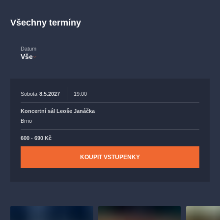
muzikálypraha
divadlopraha
sleva
klasickáhudba
filmováhudba
státníopera
rudolfinum
muzikál
Všechny termíny
národnídivadlo
činohra
Datum
Vše
Sobota
8.5.2027
19:00
Koncertní sál Leoše Janáčka
Brno
600 - 690 Kč
KOUPIT VSTUPENKY