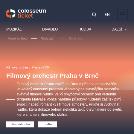
EN
Doporučujeme
MUZIKÁL
DIVADLO
HUDBA
DALŠÍ
Hlavní stránka
Výpis akcí
Detail akce
Festival
Kino
LUCIE BÍLÁ - TURNÉ
KABÁT - TURNÉ 2026
Mamma Mia!
OBYČEJNÁ HOLKA
Pro děti
Filmový orchestr Praha (FOP)
Pink Panther Agency,
Kultura pod hvězdami
2026
s.r.o.
Filmový orchestr Praha v Brně
Prohlídky
Agentura 44, s.r.o.
Filmový orchestr Praha zavítá do Brna a přinese posluchačům
Sport
velkolepý koncertní program věnovaný nejslavnějším melodiím
světové filmové hudby. Velký smyčcový orchestr pod vedením
Ostatní
dirigenta Matyáše Vonze nabídne působivý hudební zážitek plný
Ostatní hledají
emocí, napětí, romantiky i filmové atmosféry. Přijďte si vychutnat
hudbu, která dokáže během několika taktů otevřít dveře do světů,
muzikálypraha
které známe z filmového plátna.
filmováhudba
hudba
Nejnavštěvovanější