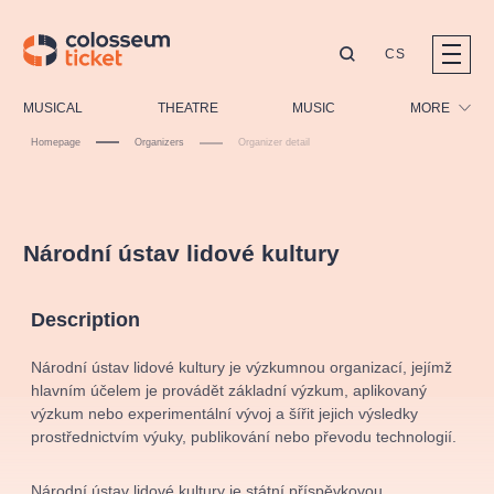
CS
Our tips
MUSICAL
THEATRE
MUSIC
MORE
Homepage
Organizers
Organizer detail
Festival
Cinema
LUCIE BÍLÁ - TURNÉ
KABÁT - TURNÉ 2026
Mamma Mia!
Children
OBYČEJNÁ HOLKA
Národní ústav lidové kultury
Pink Panther Agency,
Kultura pod hvězdami
2026
s.r.o.
Tours
Agentura 44, s.r.o.
Description
Sport
Others
Národní ústav lidové kultury je výzkumnou organizací, jejímž
Other's search
hlavním účelem je provádět základní výzkum, aplikovaný
výzkum nebo experimentální vývoj a šířit jejich výsledky
musicalsprague
prostřednictvím výuky, publikování nebo převodu technologií.
The most popular
Národní ústav lidové kultury je státní příspěvkovou