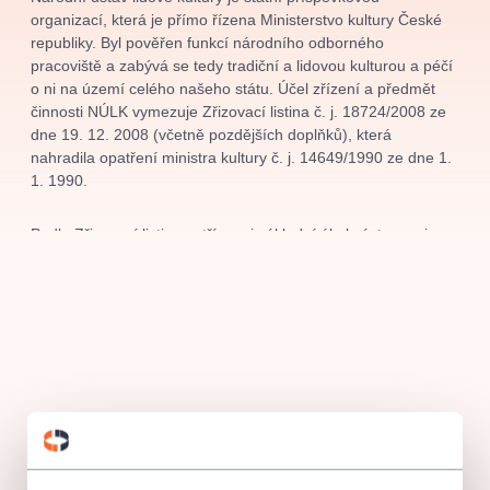
musicalsprague
praguetheatre
sale
classicalmusic
organizací, která je přímo řízena
Ministerstvo kultury České
republiky. Byl pověřen funkcí národního odborného
filmmusic
thestateopera
rudolfinum
musical
pracoviště a zabývá se tedy tradiční a lidovou kulturou a péčí
nationaltheatre
drama
o ni na území celého našeho státu. Účel zřízení a předmět
činnosti NÚLK vymezuje Zřizovací listina č. j. 18724/2008 ze
dne 19. 12. 2008 (včetně pozdějších doplňků), která
nahradila opatření ministra kultury č. j. 14649/1990 ze dne 1.
1. 1990.
Podle Zřizovací listiny patří mezi základní úkoly ústavu mj.
provádění výzkumu kulturního dědictví v oboru tradiční
a lidové kultury, zpracování získaných dokladů, jejich
uchovávání, zpracování, zveřejňování, organizování
folklorních a vzdělávacích akcí, poskytování poradenských
a informačních služeb pro všechny druhy folklorních aktivit
v České republice.
Odborní pracovníci a spolupracovníci ústavu se podíleli na
vypracování vládních usnesení
„
Koncepce účinnější péče
o tradiční lidovou kulturu v České republice" a Národní ústav