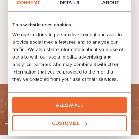
lidové kultury byl jmenován centrálním pověřeným
CONSENT
DETAILS
ABOUT
pracovištěm pro koordinaci a plnění úkolů souvisejících
s tímto dokumentem.
This website uses cookies
We use cookies to personalise content and ads, to
provide social media features and to analyse our
traffic. We also share information about your use of
our site with our social media, advertising and
analytics partners who may combine it with other
information that you’ve provided to them or that
they’ve collected from your use of their services.
Subscribe to our newsletter and enjoy cultural life to the
fullest!
ALLOW ALL
SUBMIT
CUSTOMIZE