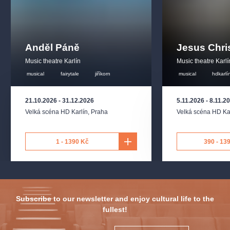
Anděl Páně
Jesus Chri
Music theatre Karlín
Music theatre Karlí
musical
fairytale
jiříkorn
musical
hdkarlí
21.10.2026
-
31.12.2026
5.11.2026
-
8.11.2
Velká scéna HD Karlín
,
Praha
Velká scéna HD Ka
1 - 1390 Kč
390 - 13
Subscribe to our newsletter and enjoy cultural life to the
fullest!