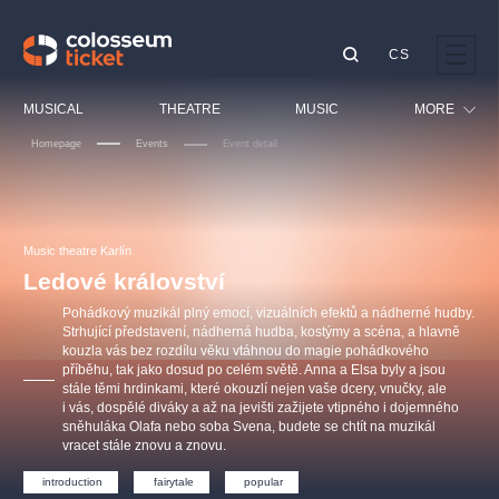
CS
Our tips
MUSICAL
THEATRE
MUSIC
MORE
Homepage
Events
Event detail
Festival
Cinema
LUCIE BÍLÁ - TURNÉ
KABÁT - TURNÉ 2026
Mamma Mia!
OBYČEJNÁ HOLKA
Children
Music theatre Karlín
Pink Panther Agency,
Kultura pod hvězdami
2026
s.r.o.
Ledové království
Tours
Agentura 44, s.r.o.
Pohádkový muzikál plný emocí, vizuálních efektů a nádherné hudby.
Sport
Strhující představení, nádherná hudba, kostýmy a scéna, a hlavně
kouzla vás bez rozdílu věku vtáhnou do magie pohádkového
Others
příběhu, tak jako dosud po celém světě. Anna a Elsa byly a jsou
Other's search
stále těmi hrdinkami, které okouzlí nejen vaše dcery, vnučky, ale
i vás, dospělé diváky a až na jevišti zažijete vtipného i dojemného
musicalsprague
sněhuláka Olafa nebo soba Svena, budete se chtít na muzikál
vracet stále znovu a znovu.
The most popular
introduction
fairytale
popular