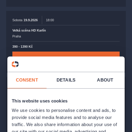
Sobota
19.9.2026
18:00
Velká scéna HD Karlín
Praha
390 - 1390 Kč
BUY TICKETS
CONSENT
DETAILS
ABOUT
Nedeľa
20.9.2026
14:00
Velká scéna HD Karlín
This website uses cookies
Praha
We use cookies to personalise content and ads, to
390 - 1390 Kč
provide social media features and to analyse our
traffic. We also share information about your use of
BUY TICKETS
our site with our social media, advertising and