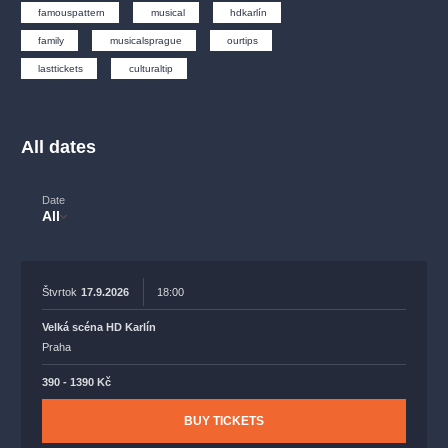
musicalsprague
praguetheatre
sale
classicalmusic
famouspattern
musical
hdkarlín
filmmusic
thestateopera
rudolfinum
musical
family
musicalsprague
ourtips
lasttickets
culturaltip
nationaltheatre
drama
All dates
Date
All
Štvrtok
17.9.2026
18:00
Velká scéna HD Karlín
Praha
390 - 1390 Kč
BUY TICKETS