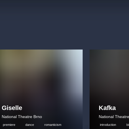
Giselle
Kafka
National Theatre Brno
National Theatr
premiere
dance
romanticism
introduction
b