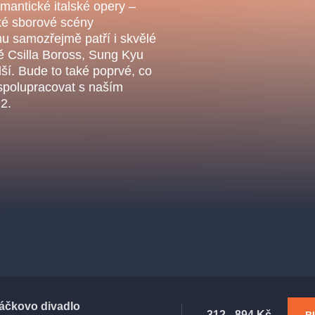
.o.
mantické italské opery –
Parnas Ensemb
elké sborové scény
mu samozřejmě patří i skvělé
ě Csilla Boross, Sung Kyu
lší. Bude to také poprvé, co
spolupracovat s naším
2.
atre
sale
classicalmusic
filmmusic
thestateopera
drama
áčkovo divadlo
312 - 894 Kč