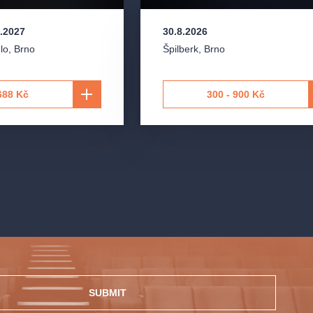
2.2027
30.8.2026
lo
,
Brno
Špilberk
,
Brno
688 Kč
300 - 900 Kč
SUBMIT