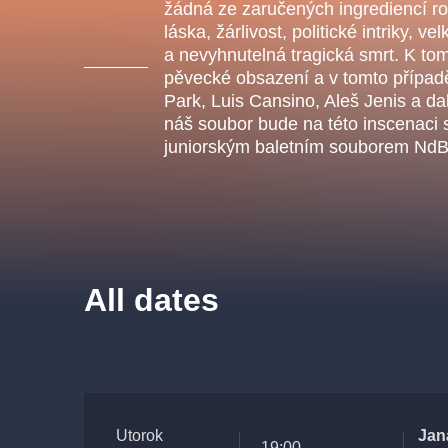
s.r
žádná ze zaručených ingrediencí ro
Agentura 44, s.r.o.
láska, žárlivost, politické intriky, v
a nevyhnutelná tragická smrt. K to
pěvecké obsazení a v tomto případ
Park, Luis Cansino, Aleš Jenis a da
náš soubor bude na této inscenaci 
Other's search
juniorským baletním souborem NdB
musicalsprague
The most popular
musicalsprague
praguethe
All dates
musical
nationaltheatre
Utorok
Jan
19:00