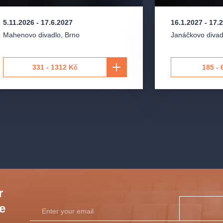
5.11.2026
-
17.6.2027
16.1.2027
-
17.
Mahenovo divadlo
,
Brno
Janáčkovo divad
331 - 1312 Kč
185 - 
r
he