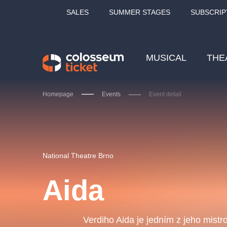
SALES
SUMMER STAGES
SUBSCRIP
MUSICAL
THE
Homepage
Events
Event detail
Our tips
National Theatre Brno
Aida
LUCIE BÍLÁ - TURNÉ
KA
OBYČEJNÁ HOLKA
Verdiho Aida je jedním z jeho mistr
Pi
2026