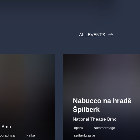
ALL EVENTS
Nabucco na hradě
Špilberk
National Theatre Brno
e Brno
opera
summerstage
iographical
kafka
špilberkcastle