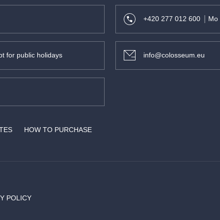
+420 277 012 600
Mo 
t for public holidays
info@colosseum.eu
ATES
HOW TO PURCHASE
Y POLICY