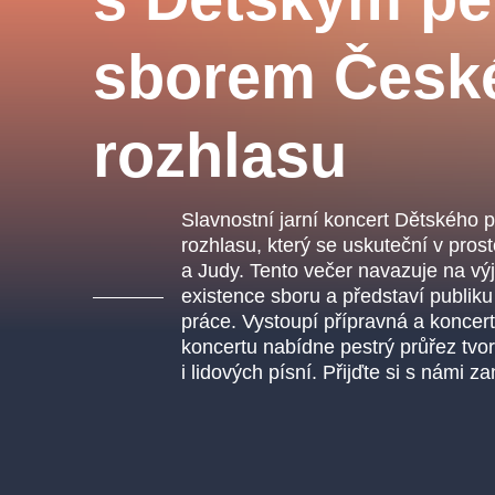
s.r
Agentura 44, s.r.o.
sborem Česk
rozhlasu
Other's search
musicalsprague
Slavnostní jarní koncert Dětského
rozhlasu, který se uskuteční v pros
The most popular
a Judy. Tento večer navazuje na výj
existence sboru a představí publik
musicalsprague
praguethe
práce. Vystoupí přípravná a koncer
koncertu nabídne pestrý průřez tvo
musical
nationaltheatre
i lidových písní. Přijďte si s námi z