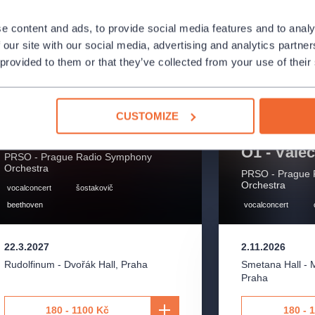
e content and ads, to provide social media features and to analy
 our site with our social media, advertising and analytics partn
 provided to them or that they’ve collected from your use of their
R6 - Beethovenova 9.
CUSTOMIZE
Symfonie
O1 - Vále
PRSO - Prague Radio Symphony
Orchestra
PRSO - Prague
Orchestra
vocalconcert
šostakovič
beethoven
vocalconcert
22.3.2027
2.11.2026
Rudolfinum - Dvořák Hall
,
Praha
Smetana Hall - 
Praha
180 - 1100 Kč
180 - 