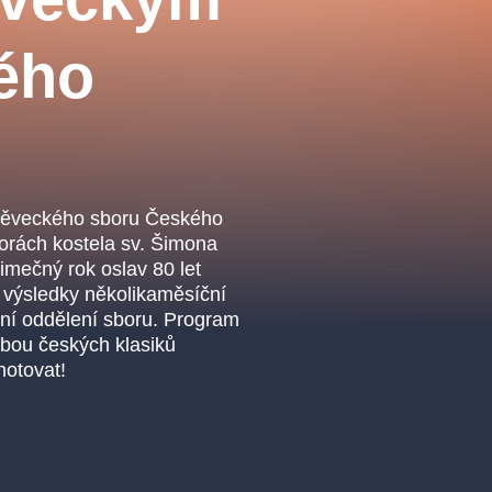
.o.
Parnas Ensemb
ého
 pěveckého sboru Českého
torách kostela sv. Šimona
imečný rok oslav 80 let
u výsledky několikaměsíční
atre
sale
classicalmusic
filmmusic
thestateopera
tní oddělení sboru. Program
rbou českých klasiků
drama
anotovat!