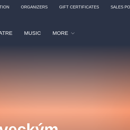
TION
ORGANIZERS
GIFT CERTIFICATES
SALES PO
ATRE
MUSIC
MORE
Festival
Cinema
Children
Tours
Sport
Others
BÁT - TURNÉ 2026
Mamma Mia!
Concert in the
ěveckým
Rudolfinum -
nk Panther Agency,
Kultura pod hvězdami
VIVALDI, SME