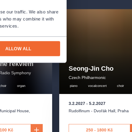
se our traffic. We also share
ers who may combine it with
 services.
ALLOW ALL
čné rekviem
Seong-Jin Cho
 Radio Symphony
Czech Philharmonic
choir
organ
piano
vocalconcert
choir
3.2.2027
-
5.2.2027
Municipal House
,
Rudolfinum - Dvořák Hall
,
Praha
1100 Kč
250 - 1800 Kč