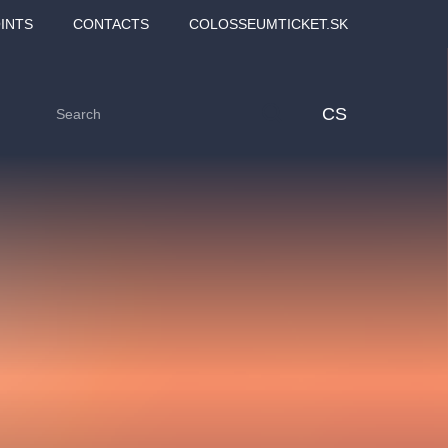
INTS
CONTACTS
COLOSSEUMTICKET.SK
CS
Love2Dance - Láska,
Filmový orchestr Praha
 MOZART,
tanec a sen
v Novoměstské radnici
TANA