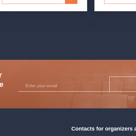
r
he
Contacts for organizers