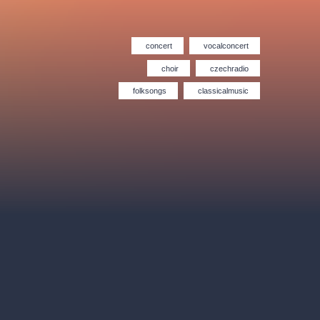
Hybernia theatre
Prague Film Orchestra
le
(FOP)
concert
vocalconcert
choir
czechradio
folksongs
classicalmusic
rudolfinum