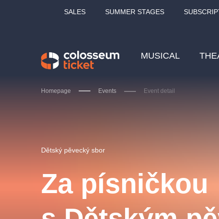
SALES
SUMMER STAGES
SUBSCRIP
MUSICAL
THE
Homepage
Events
Event detail
Our tips
Dětský pěvecký sbor
Za písničkou
LUCIE BÍLÁ - TURNÉ
KA
s Dětským p
OBYČEJNÁ HOLKA
Pi
2026