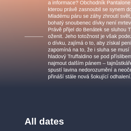
s.r
a informace? Obchodník Pantalone
Agentura 44, s.r.o.
kterou právě zasnoubil se synem d
Mladému páru se záhy zhroutí svět
bohatý snoubenec dívky není mrtev, 
Právě přijel do Benátek se sluhou T
oženit. Jeho totožnost je však pode
Other's search
o dívku, zajímá o to, aby získal pen
zapomíná na to, že i sluha se musí 
musicalsprague
hladový Truffaldino se pod příslib
najmout dalším pánem – tajnůstká
The most popular
spustí lavina nedorozumění a neoč
přináší stále nová šokující odhalení
musicalsprague
praguethe
musical
nationaltheatre
All dates