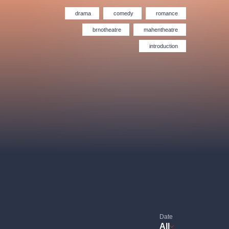
Hybernia theatre
Prague Film Orchestra
le
(FOP)
drama
comedy
romance
brnotheatre
mahentheatre
introduction
rudolfinum
Date
All