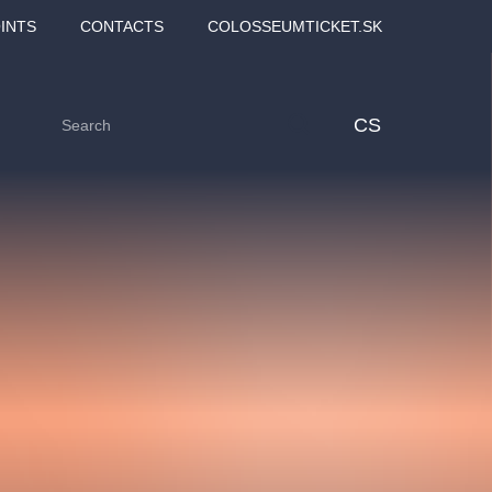
INTS
CONTACTS
COLOSSEUMTICKET.SK
CS
Love2Dance - Láska,
Filmový orchestr Praha
 MOZART,
tanec a sen
v Novoměstské radnici
TANA