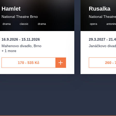
Hamlet
Rusalka
National Theatre Brno
National Theatr
drama
classic
drama
opera
antoni
16.9.2026
-
15.11.2026
29.3.2027
-
21.
Mahenovo divadlo
,
Brno
Janáčkovo divad
+ 1 more
170 - 535 Kč
260 - 