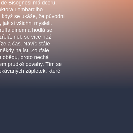
.o.
 de Bisognosi má dceru,
Parnas Ensemb
oktora Lombardiho.
, když se ukáže, že původní
jak si všichni mysleli.
ruffaldinem a hodlá se
zřelá, neb se více než
íze a čas. Navíc stále
někdy najíst. Zoufale
em obědu, proto nechá
řem prudké povahy. Tím se
ekávaných zápletek, které
.
atre
sale
classicalmusic
filmmusic
thestateopera
drama