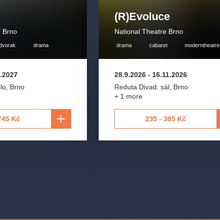
(R)Evoluce
e Brno
National Theatre Brno
ndvorak
drama
drama
cabaret
moderntheatre
4.2027
28.9.2026
-
16.11.2026
lo
,
Brno
Reduta Divad. sál
,
Brno
+ 1 more
745 Kč
235 - 385 Kč