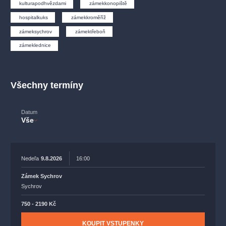
muzikálypraha
divadlopraha
sleva
klasickáhudba
kulturapodhvězdami
zámekkonopiště
hospitalkuks
zámekkroměříž
filmováhudba
státníopera
rudolfinum
muzikál
zámeksychrov
zámektřeboň
národnídivadlo
činohra
zámeklednice
Všechny termíny
Datum
Vše
Nedeľa
9.8.2026
16:00
Zámek Sychrov
Sychrov
750 - 2190 Kč
KOUPIT VSTUPENKY