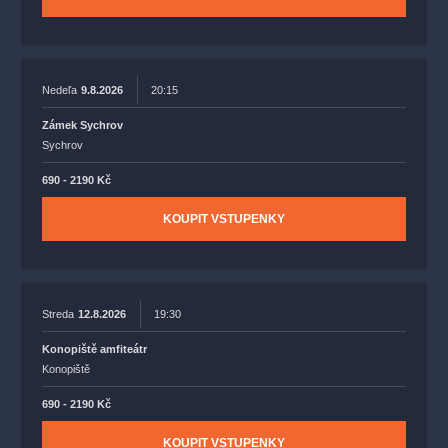
Nedeľa
9.8.2026
20:15
Zámek Sychrov
Sychrov
690 - 2190 Kč
KOUPIT VSTUPENKY
Streda
12.8.2026
19:30
Konopiště amfiteátr
Konopiště
690 - 2190 Kč
KOUPIT VSTUPENKY