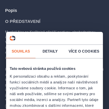
Popis
O PŘEDSTAVENÍ
Muzikál Noc na Karlštejně přináší poctivou, plnohodnotnou
inscenaci s hvězdným obsazením a originální výpravou.
Vychází z legendární podoby Hudebního divadla Karlín
a zachovává původní kostýmy i kulisy. Hudba Karla Svobody,
SOUHLAS
DETAILY
VÍCE O COOKIES
noblesa, romantika a jemný humor tvoří nezaměnitelnou
atmosféru tohoto nestárnoucího příběhu.
Tato webová stránka používá cookies
Příběh mladé císařovny Elišky Pomořanské, která z lásky poruší
zákaz a v přestrojení za muže se vydá na hrad Karlštejn, nabízí
K personalizaci obsahu a reklam, poskytování
komické i dojemné momenty o síle lásky překonávající všechny
funkcí sociálních médií a analýze naší návštěvnosti
překážky. Můžete se těšit na neopakovatelnou atmosféru
využíváme soubory cookie. Informace o tom, jak
letních večerů pod širým nebem, kdy zazní nesmrtelné melodie
náš web používáte, sdílíme se svými partnery pro
jako
Lásko má, já stůňu
či
Hoja, hoj.
Na jevišti se představí
sociální média, inzerci a analýzy. Partneři tyto údaje
herecké špičky jako Kateřina Brožová, Petr Štěpánek, Marek
Vašut, Václav Vydra a další.
mohou zkombinovat s dalšími informacemi, které
Délka
110
minut