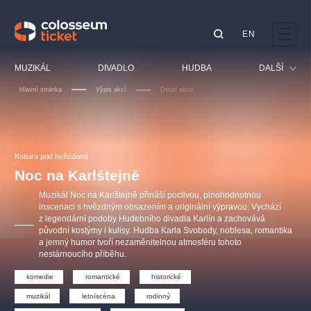
EN
Doporučujeme
MUZIKÁL
DIVADLO
HUDBA
DALŠÍ
Hlavní stránka
Výpis akcí
Detail akce
Festival
Kino
LUCIE BÍLÁ - TURNÉ
KABÁT - TURNÉ 2026
Mamma Mia!
OBYČEJNÁ HOLKA
Pro děti
Kultura pod hvězdami
Pink Panther Agency,
Kultura pod hvězdami
2026
s.r.o.
Noc na Karlštejně
Prohlídky
Agentura 44, s.r.o.
Muzikál Noc na Karlštejně přináší poctivou, plnohodnotnou
Sport
inscenaci s hvězdným obsazením a originální výpravou. Vychází
z legendární podoby Hudebního divadla Karlín a zachovává
Ostatní
původní kostýmy i kulisy. Hudba Karla Svobody, noblesa, romantika
Ostatní hledají
a jemný humor tvoří nezaměnitelnou atmosféru tohoto
nestárnoucího příběhu.
muzikálypraha
komedie
romantické
historické
Nejnavštěvovanější
muzikál
letníscéna
rodinný