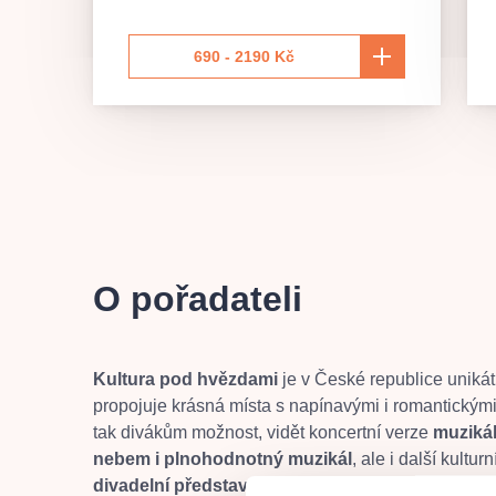
690 - 2190 Kč
O pořadateli
Kultura pod hvězdami
je v České republice unikátn
propojuje krásná místa s napínavými i romantickými
tak divákům možnost, vidět koncertní verze
muziká
nebem i plnohodnotný muzikál
, ale i další kultur
divadelní představení (činohru), koncerty a dalš