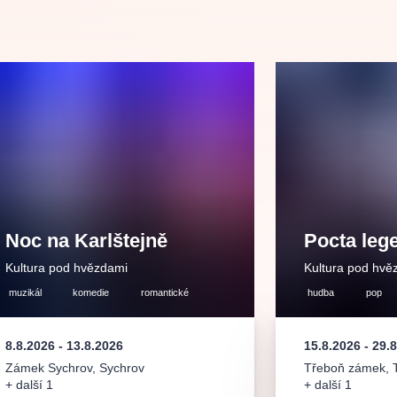
.o.
Parnas Ensemb
Noc na Karlštejně
Pocta le
ha
sleva
klasickáhudba
filmováhudba
státníopera
Kultura pod hvězdami
Kultura pod hvě
činohra
muzikál
komedie
romantické
hudba
pop
8.8.2026
-
13.8.2026
15.8.2026
-
29.
Zámek Sychrov
,
Sychrov
Třeboň zámek
,
+ další 1
+ další 1