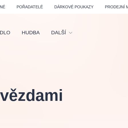
NÉ
POŘADATELÉ
DÁRKOVÉ POUKAZY
PRODEJNÍ 
ADLO
HUDBA
DALŠÍ
Festival
Kino
Pro děti
Prohlídky
hvězdami
Sport
Ostatní
BÁT - TURNÉ 2026
Mamma Mia!
Koncert v Rudo
MOZART, VIVA
nk Panther Agency,
Kultura pod hvězdami
SMETANA