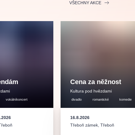
Divadlo Hybernia
Filmový orchestr Praha
VŠECHNY AKCE
le
(FOP)
gendám
Cena za něžnost
rudolfinum
zdami
Kultura pod hvězdami
vokálníkoncert
divadlo
romantické
komedie
8.2026
16.8.2026
Třeboň
Třeboň zámek
,
Třeboň