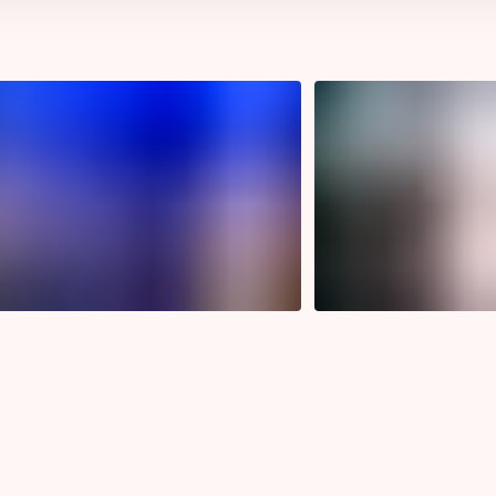
ů.
?
Jak akce na
eo z posledního
ry pod