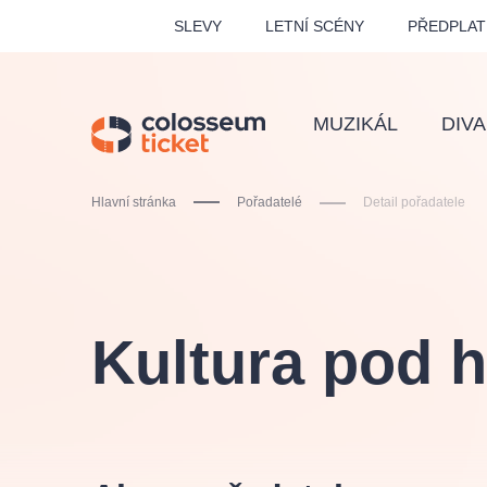
SLEVY
LETNÍ SCÉNY
PŘEDPLAT
MUZIKÁL
DIV
Hlavní stránka
Pořadatelé
Detail pořadatele
Doporučujeme
Kultura pod 
LUCIE BÍLÁ - TURNÉ
KA
OBYČEJNÁ HOLKA
Pi
2026