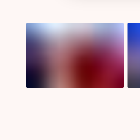
motorem jsou plná hlediště spokojených návštěvník
Jak akce na Českých hradech a zámcích probíhají
českých hradech a zámcích probíhají? Podívejte se na vid
ročníku Kultury pod hvězdami. ↓
Široký výběr vstupenek na akce Kultu
hvězdami - sezóna 2026