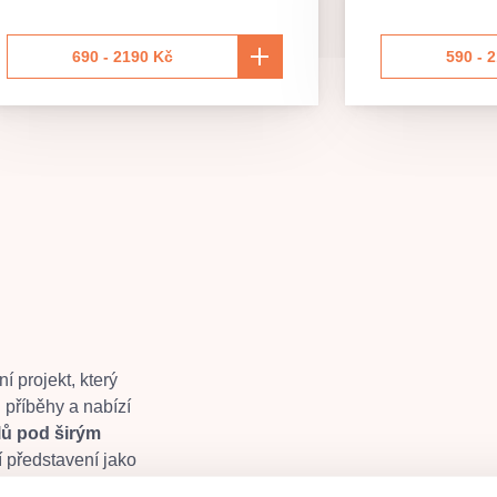
690 - 2190 Kč
590 - 
í projekt, který
 příběhy a nabízí
lů pod širým
ní představení jako
í akce
. Také