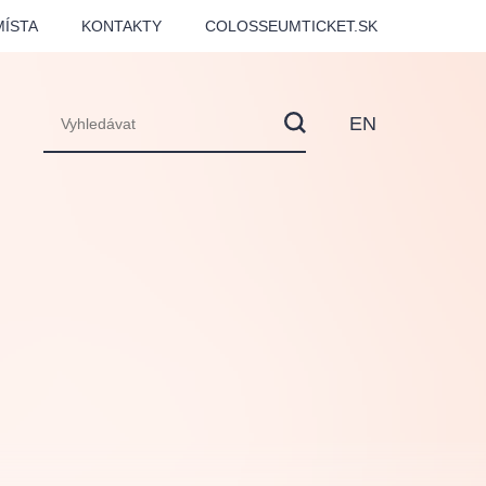
MÍSTA
KONTAKTY
COLOSSEUMTICKET.SK
EN
lfinu -
Love2Dance - Láska,
Filmový orchestr Praha
LDI,
tanec a sen
v Novoměstské radnici