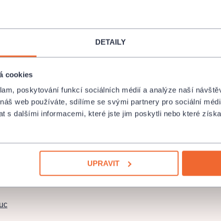
na nádvoří
či na louky
DETAILY
o divadla, ale za
divadly. Zaměřují
á cookies
nost zhlédnout
klam, poskytování funkcí sociálních médií a analýze naší návšt
ok pracují na
 náš web používáte, sdílíme se svými partnery pro sociální média
představení.
 s dalšími informacemi, které jste jim poskytli nebo které získa
taví na místech
Nechanic
,
,
zámek Kačina
,
UPRAVIT
,
hospitál Kuks
uc
, benefity,
jich hnacím