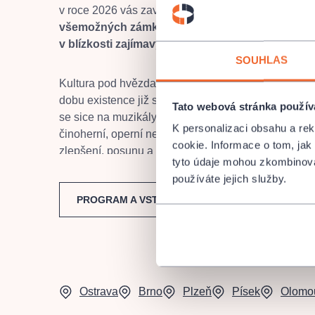
v roce 2026 vás zavedou napříč naší krásnou zemí
všemožných zámků, do okouzlujících amfiteátrů 
v blízkosti zajímavých míst
.
SOUHLAS
Kultura pod hvězdami není jen
letní scénou
jednoh
dobu existence již spolupracovali s více jak deseti 
Tato webová stránka použív
se sice na muzikály, ale návštěvníci mají také mož
K personalizaci obsahu a re
činoherní, operní nebo dětská představení. Každý r
cookie. Informace o tom, jak
zlepšení, posunu a rozšiření své působnost i výběr 
tyto údaje mohou zkombinovat
V létě 2026 se publiku Kultura pod hvězdami předs
používáte jejich služby.
jako
Biotop Brno
,
Plaza Plzeň
,
Místa v Ostravě
,
PROGRAM A VSTUPENKY
Korunní pevnůstka Olomouc
,
zámek Hrádek u 
zámek Kroměříž
,
zámek Třeboň
,
zámek Sychrov
zámek Lednice
,
zámek Opočno
,
zámek Veltrusy
a na řadě dalších.
Ostrava
Brno
Plzeň
Písek
Olomo
Pro návštěvníky jsou připravovány různá překvapení
rozdávají se dárečky, pořádájí se soutěže apod. Je