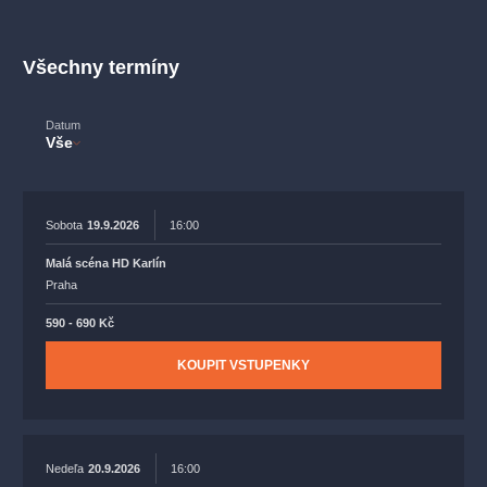
muzikálypraha
divadlopraha
sleva
klasickáhudba
filmováhudba
státníopera
rudolfinum
muzikál
Všechny termíny
národnídivadlo
činohra
Datum
Vše
Sobota
19.9.2026
16:00
Malá scéna HD Karlín
Praha
590 - 690 Kč
KOUPIT VSTUPENKY
Nedeľa
20.9.2026
16:00