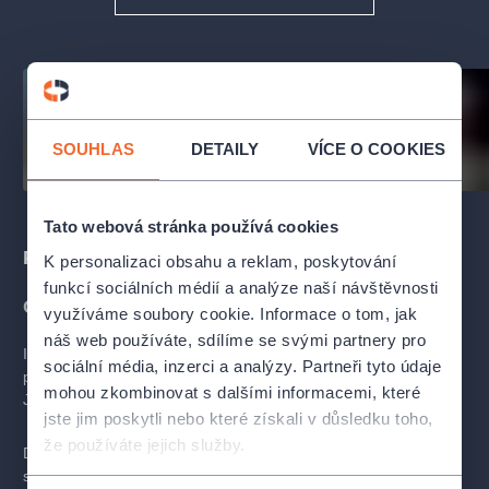
SOUHLAS
DETAILY
VÍCE O COOKIES
Tato webová stránka používá cookies
Popis
K personalizaci obsahu a reklam, poskytování
funkcí sociálních médií a analýze naší návštěvnosti
O MUZIKÁLU
využíváme soubory cookie. Informace o tom, jak
náš web používáte, sdílíme se svými partnery pro
Inspirací pro toto kouzelné představení byla původní klasická
sociální média, inzerci a analýzy. Partneři tyto údaje
pohádka podle K. J. Erbena, kterou pro moderní publikum oživil
mohou zkombinovat s dalšími informacemi, které
Jan Pixa.
jste jim poskytli nebo které získali v důsledku toho,
že používáte jejich služby.
Diváky čeká návrat k milovaným melodiím A. Michajlova
s Krečmarovými texty, které se staly ikonickými díky filmové