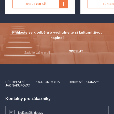
Režie
: Renč Filip
850 - 1450 Kč
1 - 139
Scénografie
: Hloušek Petr
Loutky
: Milfajt Jaroslav
Kostýmní výtvarník
: Šolc Roman
Hudební aranže
: Blažek Martin
Sbormistr
: Bukovská Sára
Přihlaste se k odběru a vychutnejte si kulturní život
naplno!
ODESLAT
PŘEDPLATNÉ
PRODEJNÍ MÍSTA
DÁRKOVÉ POUKAZY
JAK NAKUPOVAT
Kontakty pro zákazníky
Nejčastější dotazy