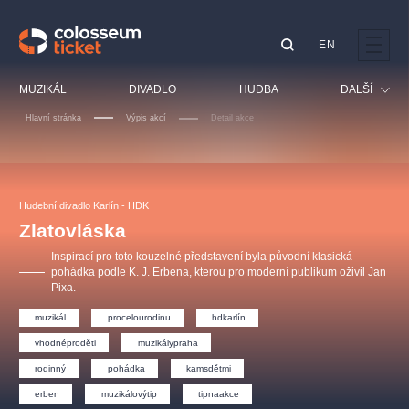
EN
Doporučujeme
MUZIKÁL
DIVADLO
HUDBA
DALŠÍ
Hlavní stránka
Výpis akcí
Detail akce
Festival
Kino
LUCIE BÍLÁ - TURNÉ
KABÁT - TURNÉ 2026
Mamma Mia!
OBYČEJNÁ HOLKA
Pro děti
Hudební divadlo Karlín - HDK
Pink Panther Agency,
Kultura pod hvězdami
2026
s.r.o.
Zlatovláska
Prohlídky
Agentura 44, s.r.o.
Inspirací pro toto kouzelné představení byla původní klasická
Sport
pohádka podle K. J. Erbena, kterou pro moderní publikum oživil Jan
Pixa.
Ostatní
Ostatní hledají
muzikál
procelourodinu
hdkarlín
muzikálypraha
vhodnéproděti
muzikálypraha
rodinný
pohádka
kamsdětmi
Nejnavštěvovanější
erben
muzikálovýtip
tipnaakce