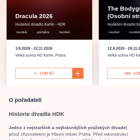
muzikálypraha
divadlopraha
sleva
klasickáhudba
The Bodyg
filmováhudba
státníopera
rudolfinum
muzikál
Dracula 2026
(Osobní st
národnídivadlo
činohra
Hudební divadlo Karlín - HDK
Hudební divadlo Ka
muzikál
premiéra
muzikál
muzikál
muzikál
3.9.2026
-
22.11.2026
12.9.2026
-
29.11.
Velká scéna HD Karlín
,
Praha
Velká scéna HD Ka
1 - 1390 Kč
390 - 13
O pořadateli
Historie divadla HDK
Jedno z nejstarších a nejkrásnějších pražských divadel
,
jehož zřizovatelem je Hlavní město Praha. Před rekonstrukcí