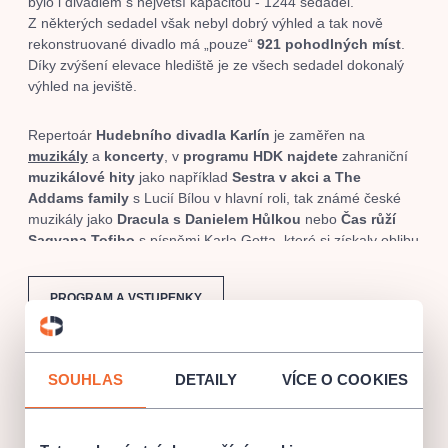
bylo i divadlem s největší kapacitou - 1244 sedadel.
Z některých sedadel však nebyl dobrý výhled a tak nově
rekonstruované divadlo má „pouze“
921 pohodlných míst
.
Díky zvýšení elevace hlediště je ze všech sedadel dokonalý
výhled na jeviště.
Repertoár
Hudebního divadla Karlín
je zaměřen na
muzikály
a
koncerty
, v
programu HDK najdete
zahraniční
muzikálové hity
jako například
Sestra v akci a The
Addams family
s Lucií Bílou v hlavní roli, tak známé české
muzikály jako
Dracula s Danielem Hůlkou
nebo
Čas růží
Sagvana Tofiho
s písněmi Karla Gotta, které si získaly oblibu
mnoha diváků. Hudební divadlo Karlín také pravidelně
obměňuje svůj repertoár o nové představení, a tak
PROGRAM A VSTUPENKY
v současnosti můžete zajít například na
muzikál Rebelové
,
podle stejnojmeného filmového hitu Filipa Renče.
V muzikálech HDK působí řada známých umělců -
Lucie
SOUHLAS
DETAILY
VÍCE O COOKIES
Bílá, Václav Noid Bárta, Vojta Dyk, Jan Revái, Jitka
Schneiderová, Válclav Vydra, Pepa Vojtek, Jiří Genzer
a další.