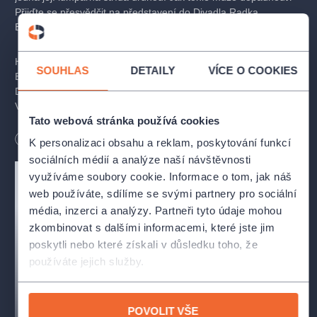
Přijďte se přesvědčit na představení do Divadla Radka
Brzobohatého.
Hrdinka knih pro děti Sandry Dražilové Zlámalové, Čarodějnice
SOUHLAS
DETAILY
VÍCE O COOKIES
Bordelína, se dočká své divadelní podoby a ožije na jevišti
Divadla Radka Brzobohatého v muzikálovém provedení.
Vznikne tak výpravná a vtipná pohádka pro děti i jejich rodiče.
Tato webová stránka používá cookies
Délka
90
minut
Hrají:
K personalizaci obsahu a reklam, poskytování funkcí
sociálních médií a analýze naší návštěvnosti
Čarodějnice Bordelína:
Romana Goščíková / Charlotte
využíváme soubory cookie. Informace o tom, jak náš
Doubravová,
web používáte, sdílíme se svými partnery pro sociální
média, inzerci a analýzy. Partneři tyto údaje mohou
Sova Mudrlice:
Anna Kulovaná / Petra Špindlerová,
zkombinovat s dalšími informacemi, které jste jim
poskytli nebo které získali v důsledku toho, že
Čarodějnice Řachatice:
Lucie Kožinová,
používáte jejich služby.
Veverka Drzečka:
Alžběta Fišerová / Barbora Kepková,
Čaroděj Puchonosor:
Petr Klimeš,
POVOLIT VŠE