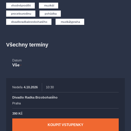
muzikálypraha
divadlopraha
sleva
klasickáhudba
vhodnéproděti
muzikál
filmováhudba
státníopera
rudolfinum
muzikál
procelourodinu
pohádka
národnídivadlo
činohra
divadloradkabrzobohatého
muzikálypraha
Všechny termíny
Datum
Vše
Nedeľa
4.10.2026
10:30
Divadlo Radka Brzobohatého
Praha
390 Kč
KOUPIT VSTUPENKY