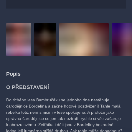
Popis
O PŘEDSTAVENÍ
Do tichého lesa Bambručáku se jednoho dne nastěhuje
čarodějnice Bordelína a začne hotové pozdvižení! Tahle malá
rebelka totiž není s ničím v lese spokojená. A protože jako
správná čarodějnice se jen tak neztratí, rychle si vše začaruje
k obrazu svému. Zvířátka i děti jsou z Bordelíny bezradné,
jedna její lumpárna střídá druhou. Jak tohle může dopadnout?