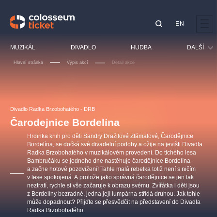
EN
Doporučujeme
MUZIKÁL
DIVADLO
HUDBA
DALŠÍ
Hlavní stránka
Výpis akcí
Detail akce
Festival
Kino
LUCIE BÍLÁ - TURNÉ
KABÁT - TURNÉ 2026
Mamma Mia!
OBYČEJNÁ HOLKA
Pro děti
Divadlo Radka Brzobohatého - DRB
Pink Panther Agency,
Kultura pod hvězdami
2026
s.r.o.
Čarodejnice Bordelína
Prohlídky
Agentura 44, s.r.o.
Hrdinka knih pro děti Sandry Dražilové Zlámalové, Čarodějnice
Sport
Bordelína, se dočká své divadelní podoby a ožije na jevišti Divadla
Radka Brzobohatého v muzikálovém provedení. Do tichého lesa
Ostatní
Bambručáku se jednoho dne nastěhuje čarodějnice Bordelína
Ostatní hledají
a začne hotové pozdvižení! Tahle malá rebelka totiž není s ničím
v lese spokojená. A protože jako správná čarodějnice se jen tak
muzikálypraha
neztratí, rychle si vše začaruje k obrazu svému. Zvířátka i děti jsou
z Bordelíny bezradné, jedna její lumpárna střídá druhou. Jak tohle
může dopadnout? Přijďte se přesvědčit na představení do Divadla
Nejnavštěvovanější
Radka Brzobohatého.