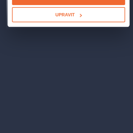
Zajíc Cyril / Jezevec Hubert:
Jindřich Žampa
UPRAVIT
Knižní předloha a scénář:
Sandra Dražilová Zlámalová
Režie:
Milan Enčev
Scéna:
Jitka Fleisleber
Kostýmy:
Lucie Herejtová
Texty písní:
Petr Žaloudek
Choreografie:
Linda Fikar Stránská