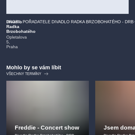
Divadlo
PROFIL POŘADATELE DIVADLO RADKA BRZOBOHATÉHO - DRB
Radka
Brzobohatého
Opletalova
5,
Praha
Mohlo by se vám líbit
VŠECHNY TERMÍNY
Freddie - Concert show
Jsem doma,