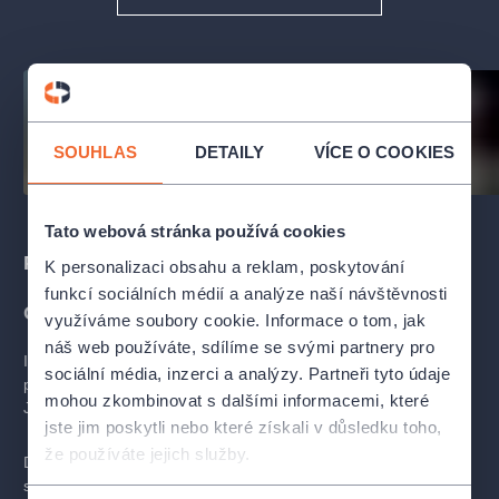
SOUHLAS
DETAILY
VÍCE O COOKIES
Tato webová stránka používá cookies
Popis
K personalizaci obsahu a reklam, poskytování
funkcí sociálních médií a analýze naší návštěvnosti
O MUZIKÁLU
využíváme soubory cookie. Informace o tom, jak
náš web používáte, sdílíme se svými partnery pro
Inspirací pro toto kouzelné představení byla původní klasická
sociální média, inzerci a analýzy. Partneři tyto údaje
pohádka podle K. J. Erbena, kterou pro moderní publikum oživil
mohou zkombinovat s dalšími informacemi, které
Jan Pixa.
jste jim poskytli nebo které získali v důsledku toho,
že používáte jejich služby.
Diváky čeká návrat k milovaným melodiím A. Michajlova
s Krečmarovými texty, které se staly ikonickými díky filmové