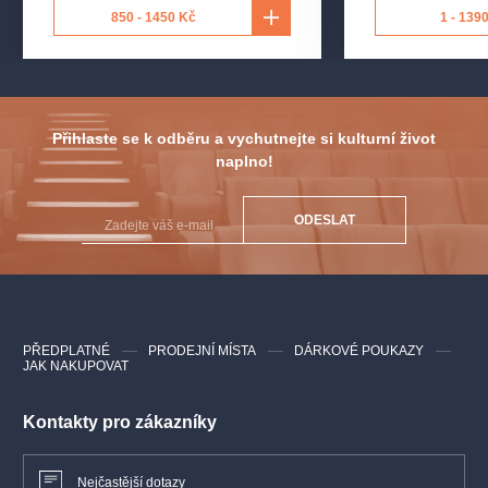
Režie
: Renč Filip
850 - 1450 Kč
1 - 139
Scénografie
: Hloušek Petr
Loutky
: Milfajt Jaroslav
Kostýmní výtvarník
: Šolc Roman
Hudební aranže
: Blažek Martin
Sbormistr
: Bukovská Sára
Přihlaste se k odběru a vychutnejte si kulturní život
naplno!
ODESLAT
PŘEDPLATNÉ
PRODEJNÍ MÍSTA
DÁRKOVÉ POUKAZY
JAK NAKUPOVAT
Kontakty pro zákazníky
Nejčastější dotazy