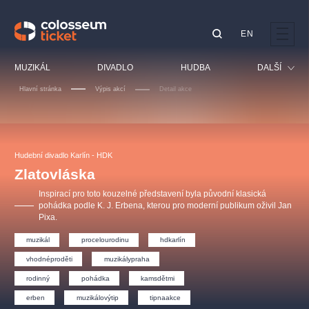
EN
Doporučujeme
MUZIKÁL
DIVADLO
HUDBA
DALŠÍ
Hlavní stránka
Výpis akcí
Detail akce
Festival
Kino
LUCIE BÍLÁ - TURNÉ
KABÁT - TURNÉ 2026
Mamma Mia!
OBYČEJNÁ HOLKA
Pro děti
Hudební divadlo Karlín - HDK
Pink Panther Agency,
Kultura pod hvězdami
2026
s.r.o.
Zlatovláska
Prohlídky
Agentura 44, s.r.o.
Inspirací pro toto kouzelné představení byla původní klasická
Sport
pohádka podle K. J. Erbena, kterou pro moderní publikum oživil Jan
Pixa.
Ostatní
Ostatní hledají
muzikál
procelourodinu
hdkarlín
muzikálypraha
vhodnéproděti
muzikálypraha
rodinný
pohádka
kamsdětmi
Nejnavštěvovanější
erben
muzikálovýtip
tipnaakce