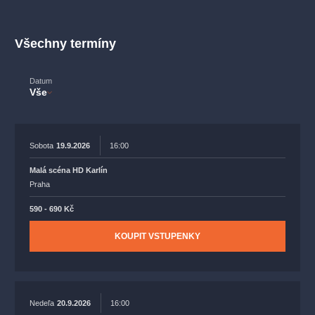
muzikálypraha
divadlopraha
sleva
klasickáhudba
filmováhudba
státníopera
rudolfinum
muzikál
Všechny termíny
národnídivadlo
činohra
Datum
Vše
Sobota
19.9.2026
16:00
Malá scéna HD Karlín
Praha
590 - 690 Kč
KOUPIT VSTUPENKY
Nedeľa
20.9.2026
16:00