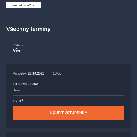
muzikálypraha
divadlopraha
sleva
klasickáhudba
janáčekbrno2026
filmováhudba
státníopera
rudolfinum
muzikál
národnídivadlo
činohra
Všechny termíny
Datum
Vše
Pondelok
26.10.2026
18:00
EXTERNÍ - Brno
Brno
150 Kč
KOUPIT VSTUPENKY