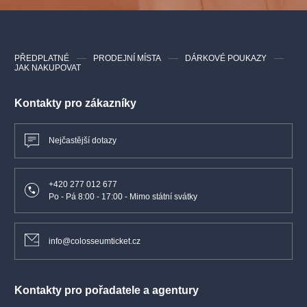
Režie:
Jiří Heřman
Dramaturgie:
Patricie Částková
Klavír:
Julius Drake
Scéna:
Tomáš Rusín
PŘEDPLATNÉ
PRODEJNÍ MÍSTA
DÁRKOVÉ POUKAZY
JAK NAKUPOVAT
Kostýmy:
Zuzana Štefunková Rusínová
Sbormistr:
Martin Buchta
Sbor:
Janáčkova opera NdB
Kontakty pro zákazníky
Obsazení
Nejčastější dotazy
Přemysl
(baryton) – Daniel Kfelíř
Ctirad
(tenor) – Nicky Spence
+420 277 012 677
Šárka
(soprán) – Eliška Gattringerová
Po - Pá 8:00 - 17:00 - Mimo státní svátky
Lumír
(tenor) – v jednání
info@colosseumticket.cz
Kontakty pro pořadatele a agentury