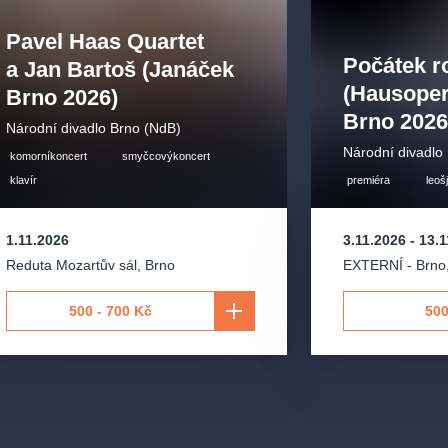
Pavel Haas Quartet
Počátek 
a Jan Bartoš (Janáček
(Hausoper
Brno 2026)
Brno 2026
Národní divadlo Brno (NdB)
Národní divadlo
komorníkoncert
smyčcovýkoncert
klavír
premiéra
leoš
1.11.2026
3.11.2026
-
13.1
Reduta Mozartův sál
,
Brno
EXTERNÍ - Brno
500 - 700 Kč
500