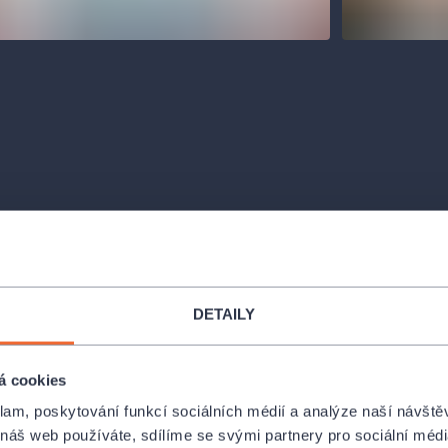
Místa
EXTERNÍ - Brno
DETAILY
Brno
anáček pravidelně představuje
PROFIL POŘADATEL
netradiční formou prezentované
á cookies
je prostředí jednotlivých oborů studia,
klam, poskytování funkcí sociálních médií a analýze naší návšt
 tak mají možnost nejen slyšet výkony
 náš web používáte, sdílíme se svými partnery pro sociální média