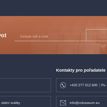
vot
Kontakty pro pořadatele
+420 277 012 600
Po 
 státní svátky
info@colosseum.eu