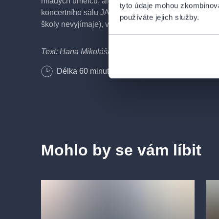
mladých umělců, ale také postupně projít a prohlédno
tyto údaje mohou zkombinovat
koncertního sálu JAMU přes studijní jevištní prosto
používáte jejich služby.
školy nevyjímaje), všude za hudebního doprovodu
Text: Hana Mikolášková
Délka
60
minut
Mohlo by se vám líbit