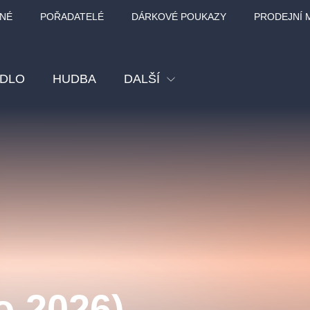
NÉ
POŘADATELÉ
DÁRKOVÉ POUKAZY
PRODEJNÍ 
ADLO
HUDBA
DALŠÍ
Festival
Kino
Pro děti
Prohlídky
Sport
Ostatní
BÁT - TURNÉ 2026
Mamma Mia!
Koncert v Rudo
o 2026)
MOZART, VIVA
nk Panther Agency,
Kultura pod hvězdami
SMETANA