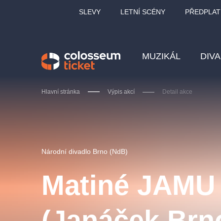
SLEVY
LETNÍ SCÉNY
PŘEDPLAT
MUZIKÁL
DIV
Hlavní stránka
Výpis akcí
Detail akce
Doporučujeme
Národní divadlo Brno (NdB)
Matiné JAMU
LUCIE BÍLÁ - TURNÉ
KA
(Janáček Brn
OBYČEJNÁ HOLKA
Pi
2026