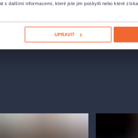
ut si různé části fakulty (od
 s dalšími informacemi, které jste jim poskytli nebo které získa
ru až po zcela netradiční místa, chodby
 mladých umělců.
UPRAVIT