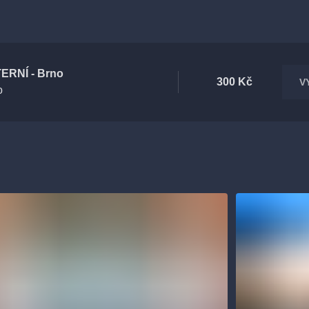
ERNÍ - Brno
300 Kč
V
o