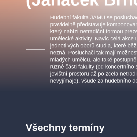
s.r
Agentura 44, s.r.o.
Hudební fakulta JAMU se poslucha
pravidelně představuje komponov
který nabízí netradiční formou pre
umělecké aktivity. Navíc celá akce 
Ostatní hledají
jednotlivých oborů studia, které bě
nezná. Posluchači tak mají možnost
muzikálypraha
mladých umělců, ale také postupně p
různé části fakulty (od koncertního
Nejnavštěvovanější
jevištní prostoru až po zcela netrad
nevyjímaje), všude za hudebního 
muzikálypraha
divadlopra
muzikál
národnídivadlo
Všechny termíny