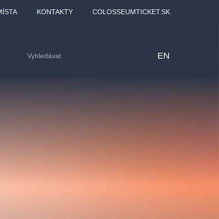
MÍSTA
KONTAKTY
COLOSSEUMTICKET.SK
EN
lfinu -
Love2Dance - Láska,
Filmový orchestr Praha
LDI,
tanec a sen
v Novoměstské radnici