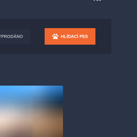
YPRODÁNO
HLÍDACÍ PES