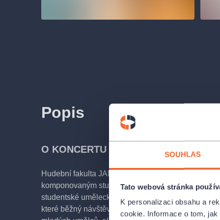
Popis
O KONCERTU
SOUHLAS
Hudební fakulta JAMU se posluchačům Festivalu J
komponovaným studentským pořadem, který nabízí 
Tato webová stránka použív
studentské umělecké aktivity. Navíc celá akce ukazu
K personalizaci obsahu a re
které běžný návštěvník koncertů nezná. Posluchači
cookie. Informace o tom, jak