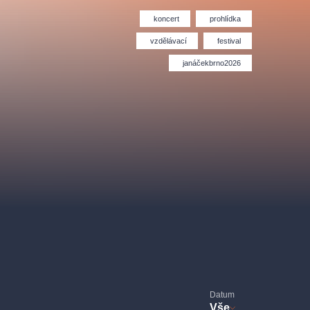
Divadlo Hybernia
Filmový orchestr Praha
le
(FOP)
koncert
prohlídka
vzdělávací
festival
janáčekbrno2026
rudolfinum
Datum
Vše