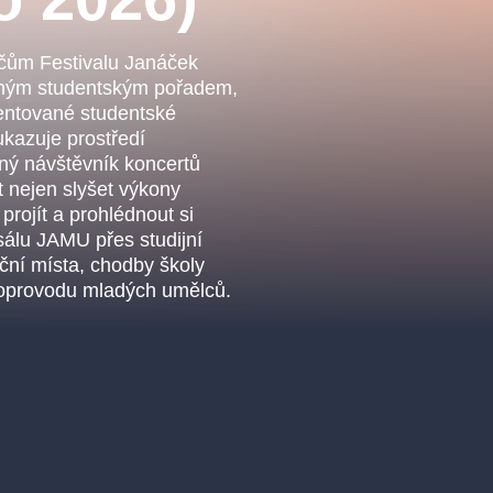
.o.
Parnas Ensemb
čům Festivalu Janáček
aným studentským pořadem,
zentované studentské
ukazuje prostředí
žný návštěvník koncertů
 nejen slyšet výkony
rojít a prohlédnout si
 sálu JAMU přes studijní
iční místa, chodby školy
doprovodu mladých umělců.
ha
sleva
klasickáhudba
filmováhudba
státníopera
činohra