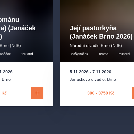
románu
a) (Janáček
Její pastorkyňa
)
(Janáček Brno 2026)
 Brno (NdB)
Národní divadlo Brno (NdB)
janáček
folklorní
leošjanáček
drama
folklorní
1.2026
5.11.2026
-
7.11.2026
,
Brno
Janáčkovo divadlo
,
Brno
 Kč
300 - 3750 Kč