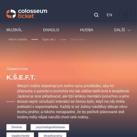
EN
Doporučujeme
MUZIKÁL
DIVADLO
HUDBA
DALŠÍ
Hlavní stránka
Výpis akcí
Detail akce
Festival
Kino
LUCIE BÍLÁ - TURNÉ
KABÁT - TURNÉ 2026
Mamma Mia!
OBYČEJNÁ HOLKA
Pro děti
Činoherní klub
Pink Panther Agency,
Kultura pod hvězdami
2026
s.r.o.
K.Š.E.F.T.
Prohlídky
Agentura 44, s.r.o.
Milující rodiče objednají pro svého syna prostitutku, aby ho
Sport
připravila o panictví a pomohla mu tak udělat další krok k dospělosti.
Jackovi je sice pětadvacet, ale trpí lehkou mentální poruchou a jeho
Ostatní
dosud nejvíc vzrušující interakcí se ženou bylo, když na něj mrkla
Ostatní hledají
pokladní v supermarketu. Každý si od Juliiny návštěvy slibuje něco
trochu jiného; a nikoho nenapadne, že by pečlivě plánované dvě
muzikálypraha
hodiny měly nějak narušit chod celé rodiny...
činohra
psychologickédrama
Nejnavštěvovanější
tragikomedie
divadlopraha