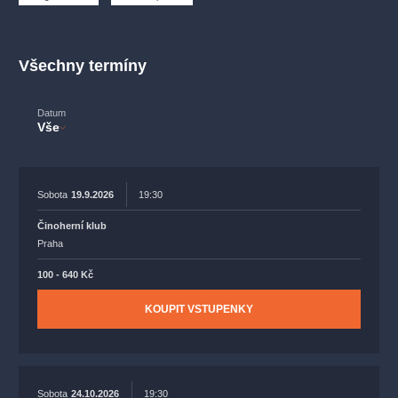
muzikálypraha
divadlopraha
sleva
klasickáhudba
filmováhudba
státníopera
rudolfinum
muzikál
Všechny termíny
národnídivadlo
činohra
Datum
Vše
Sobota
19.9.2026
19:30
Činoherní klub
Praha
100 - 640 Kč
KOUPIT VSTUPENKY
Sobota
24.10.2026
19:30