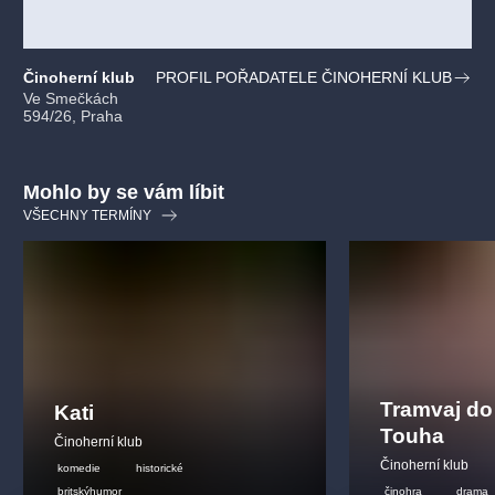
Činoherní klub
PROFIL POŘADATELE ČINOHERNÍ KLUB
Ve Smečkách
594/26, Praha
Mohlo by se vám líbit
VŠECHNY TERMÍNY
Tramvaj do
Kati
Touha
Činoherní klub
Činoherní klub
komedie
historické
britskýhumor
činohra
drama