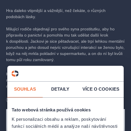
Hra daleko vtipnější a vážnější, než čekáte, o různých
podobách lásky.
Milující rodiče objednají pro svého syna prostitutku, aby ho
připravila o panictví a pomohla mu tak udělat další krok
k dospělosti. Jackovi je sice pětadvacet, ale trpí lehkou mentální
poruchou a jeho dosud nejvíc vzrušující interakcí se ženou bylo,
když na něj mrkla pokladní v supermarketu, a on do ní byl kvůli
tomu půl roku zamilovaný.
Každý si od Juliiny návštěvy slibuje něco trochu jiného; a nikoho
nenapadne, že by pečlivě plánované dvě hodiny měly nějak
narušit chod celé rodiny...
SOUHLAS
DETAILY
VÍCE O COOKIES
Máme všichni stejné právo na to být milováni? Máme všichni
Délka
150
minut
Bezbariérový vstup
právo na intimitu a sex?
Tato webová stránka používá cookies
Chceme se o své blízké postarat a udělat pro ně to nejlepší,
jsme ale připraveni dát jim svobodu? Je to, co si pro ně
K personalizaci obsahu a reklam, poskytování
přejeme, to, co skutečně potřebují?
funkcí sociálních médií a analýze naší návštěvnosti
Hra o citlivých tématech, vtipná, dojemná a natolik přímá