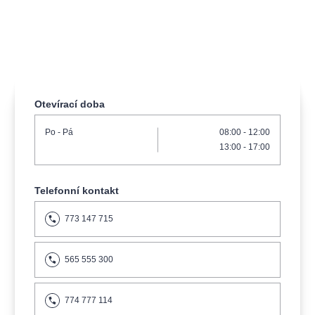
muzikálypraha
divadlopraha
sleva
klasickáhudba
filmováhudba
státníopera
rudolfinum
muzikál
národnídivadlo
činohra
Otevírací doba
Po
- Pá
08:00
-
12:00
13:00
-
17:00
Telefonní kontakt
773 147 715
565 555 300
774 777 114