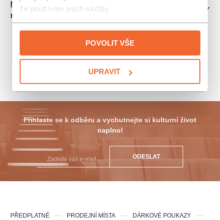
Mám vstupenky na kulturní akci, ale nemohu ji
že používáte jejich služby.
nakonec navštívit. Mohu vstupenky vrátit?
POVOLIT VŠE
info@colosseumticket.cz
ZPĚT NA PRODEJNÍ MÍSTA
UPRAVIT
Přihlaste se k odběru a vychutnejte si kulturní život
naplno!
ODESLAT
PŘEDPLATNÉ
PRODEJNÍ MÍSTA
DÁRKOVÉ POUKAZY