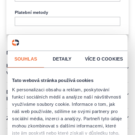
Platební metody
Nejčastější dotazy
SOUHLAS
DETAILY
VÍCE O COOKIES
Kam zajít pro vstupenky, když jsem zvolil osobní
vyzvednutí?
Tato webová stránka používá cookies
K personalizaci obsahu a reklam, poskytování
Dá se platit poukazy Edenred, Pluxee atd. či
funkcí sociálních médií a analýze naší návštěvnosti
benefit programy?
využíváme soubory cookie. Informace o tom, jak
náš web používáte, sdílíme se svými partnery pro
Ztratil jsem vstupenku. Jak získám duplikát?
sociální média, inzerci a analýzy. Partneři tyto údaje
mohou zkombinovat s dalšími informacemi, které
jste jim poskytli nebo které získali v důsledku toho,