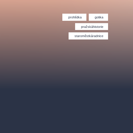
Divadlo Hybernia
Filmový orchestr Praha
le
(FOP)
prohlídka
gotika
pražskáhistorie
staroměstkáradnice
rudolfinum