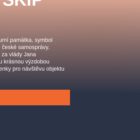
.o.
Parnas Ensemb
turní památka, symbol
uce české samosprávy.
 za vlády Jana
ou krásnou výzdobou
penky pro návštěvu objektu
ha
sleva
klasickáhudba
filmováhudba
státníopera
Y
činohra