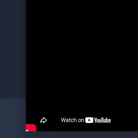
duben-prosinec
po, út, st, čt, 
Staroměstkou radnici naleznete
zde
.
Majitel: Hlavní město Praha
Správce: Prague City Tourism