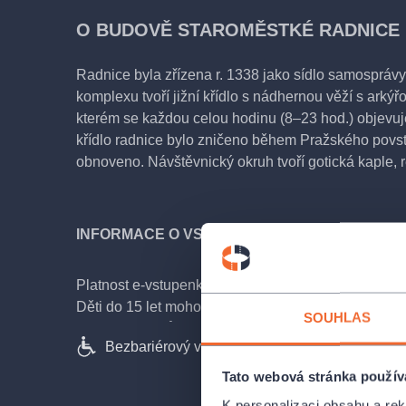
O BUDOVĚ STAROMĚSTKÉ RADNICE
Radnice byla zřízena r. 1338 jako sídlo samosprávy
komplexu tvoří jižní křídlo s nádhernou věží s arkýř
kterém se každou celou hodinu (8–23 hod.) objevuj
křídlo radnice bylo zničeno během Pražského povstá
obnoveno. Návštěvnický okruh tvoří gotická kaple, 
INFORMACE O VSTUPENKÁCH
Platnost e-vstupenky je 30 dní. Tato e-vstupenka z
Děti do 15 let mohou navštívit objekt pouze s do
SOUHLAS
26 let a seniorů od 65 let je nutné prokázat věk p
Bezbariérový vstup
platí pro 2 dospělé a až 4 juniory (6-15 let). Přístu
invalidy na vozíku. Pro osoby na elektrickém vozíku
Tato webová stránka použív
k dispozici k zapůjčení mechanický vozík. Historické
K personalizaci obsahu a re