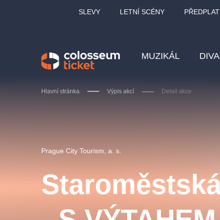
SLEVY
LETNÍ SCÉNY
PŘEDPLAT
MUZIKÁL
DIV
Hlavní stránka
Výpis akcí
Detail akce
Doporučujeme
Prague City Tourism, a. s.
Staroměstská
LUCIE BÍLÁ - TURNÉ
KA
- S VÝTAHEM
OBYČEJNÁ HOLKA
Pi
2026