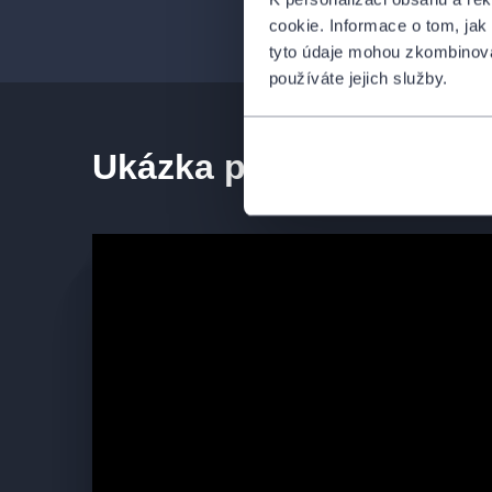
cookie. Informace o tom, jak
tyto údaje mohou zkombinovat
MOŽNOSTI PROHLÍDKY
používáte jejich služby.
Základní vstupenka do Staroměstské radnice opravň
Ukázka představení
Panny Marie, reprezentační sály (Obecní síň, Stará 
Jiříkova síň), románsko-gotické podzemí je možné 
prohlídky. Vstupenku na komentovanou prohlídku z
Pro neslyšící je k dispozici videoprůvodce ve znako
Otevírací doba
leden—březen
po, út, st, čt, 