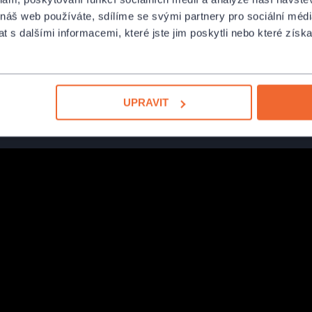
 náš web používáte, sdílíme se svými partnery pro sociální média
 s dalšími informacemi, které jste jim poskytli nebo které získa
uje ke vstupu na radniční věž. Kaple
radní síň, Brožíkův zasedací sál,
UPRAVIT
navštívit pouze v rámci komentované
akoupíte na pokladně.
vé řeči.
pá, so, ne 10:00—19:00