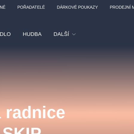
NÉ
POŘADATELÉ
DÁRKOVÉ POUKAZY
PRODEJNÍ 
ADLO
HUDBA
DALŠÍ
Festival
Kino
Pro děti
Prohlídky
Sport
 radnice
Ostatní
BÁT - TURNÉ 2026
Mamma Mia!
Koncert v Rudo
 SKIP
MOZART, VIVA
nk Panther Agency,
Kultura pod hvězdami
SMETANA