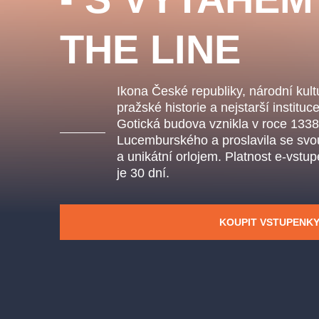
s.r
Agentura 44, s.r.o.
THE LINE
Ikona České republiky, národní kul
Ostatní hledají
pražské historie a nejstarší instit
Gotická budova vznikla v roce 1338
muzikálypraha
Lucemburského a proslavila se sv
a unikátní orlojem. Platnost e-vstu
Nejnavštěvovanější
je 30 dní.
muzikálypraha
divadlopra
KOUPIT VSTUPENK
muzikál
národnídivadlo