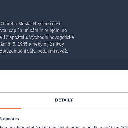
 Starého Města. Nejstarší část
ovou kaplí a unikátním orlojem, na
e 12 apoštolů. Východní novogotické
ní 8. 5. 1945 a nebylo již nikdy
reprezentační sály, podzemí a věž.
ahrnuje vstup pouze do věže s výtahem.
provodem dospělého. U mládeže od 16 do
DETAILY
latným průkazem. Rodinná vstupenka
p na radniční věž je bezbariérový pro
, pro který není plošina uzpůsobena, je
á cookies
 interiéry bezbariérový přístup nemají.
klam, poskytování funkcí sociálních médií a analýze naší návšt