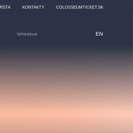
MÍSTA
KONTAKTY
COLOSSEUMTICKET.SK
EN
lfinu -
Love2Dance - Láska,
Filmový orchestr Praha
LDI,
tanec a sen
v Novoměstské radnici