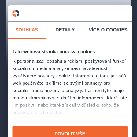
muziky. Základ repertoáru tvoří především písně z oblastí
Moravy, Čech, Slovenska a Maďarska, jež jsou doplněné
o nejznámější světové melodie.
SOUHLAS
DETAILY
VÍCE O COOKIES
Tvůrci
Autor:
Zdeněk Galuška
Tato webová stránka používá cookies
Režie:
Filip Nuckolls
K personalizaci obsahu a reklam, poskytování funkcí
sociálních médií a analýze naší návštěvnosti
Herci
využíváme soubory cookie. Informace o tom, jak náš
web používáte, sdílíme se svými partnery pro
Galánečka:
Eva Elsnerová
sociální média, inzerci a analýzy. Partneři tyto údaje
mohou zkombinovat s dalšími informacemi, které jste
Zkušený:
Petr Halíček
jim poskytli nebo které získali v důsledku toho, že
používáte jejich služby.
Mladý:
Daniel Pivoda Ondráček
POVOLIT VŠE