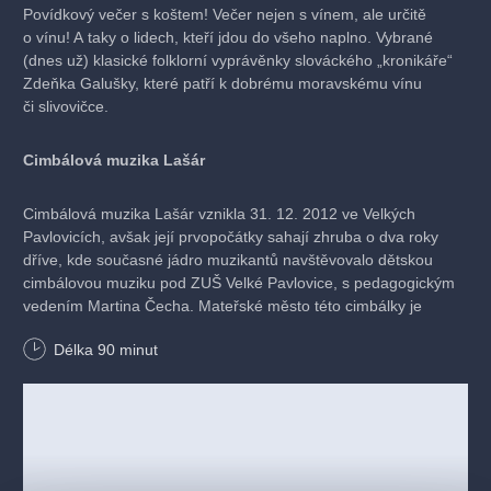
Povídkový večer s koštem! Večer nejen s vínem, ale určitě
o vínu! A taky o lidech, kteří jdou do všeho naplno. Vybrané
(dnes už) klasické folklorní vyprávěnky slováckého „kronikáře“
Zdeňka Galušky, které patří k dobrému moravskému vínu
či slivovičce.
Cimbálová muzika Lašár
Cimbálová muzika Lašár vznikla 31. 12. 2012 ve Velkých
Pavlovicích, avšak její prvopočátky sahají zhruba o dva roky
dříve, kde současné jádro muzikantů navštěvovalo dětskou
cimbálovou muziku pod ZUŠ Velké Pavlovice, s pedagogickým
vedením Martina Čecha. Mateřské město této cimbálky je
dodnes proslulé pěstováním meruněk, výrobou vína, ale
Délka
90
minut
především hlubokou folklórní tradicí, což vedlo k osamostatnění
a založení nové cimbálové muziky, která zde po dlouhá léta
chyběla.
​Abychom umocnili posluchačský zážitek, hrajeme zpravidla
v šestičlenné sestavě, čímž ctíme klasické obsazení cimbálové