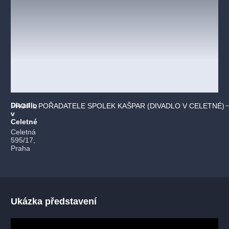
Divadlo
PROFIL POŘADATELE SPOLEK KAŠPAR (DIVADLO V CELETNÉ)
v
Celetné
Celetná
595/17,
Praha
Ukázka představení