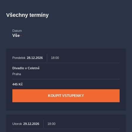
muzikálypraha
divadlopraha
sleva
klasickáhudba
filmováhudba
státníopera
rudolfinum
muzikál
Všechny termíny
národnídivadlo
činohra
Datum
Vše
Pondelok
28.12.2026
18:00
Divadlo v Celetné
Praha
445 Kč
KOUPIT VSTUPENKY
Utorok
29.12.2026
18:00