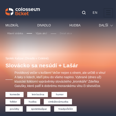
EN
Doporučujeme
MUZIKÁL
DIVADLO
HUDBA
DALŠÍ
Hlavní stránka
Výpis akcí
Detail akce
Festival
Kino
LUCIE BÍLÁ - TURNÉ
KABÁT - TURNÉ 2026
Mamma Mia!
OBYČEJNÁ HOLKA
Pro děti
Spolek Kašpar (Divadlo v Celetné)
Pink Panther Agency,
Kultura pod hvězdami
2026
s.r.o.
Slovácko sa nesúdí + Lašár
Prohlídky
Agentura 44, s.r.o.
Povídkový večer s koštem! Večer nejen s vínem, ale určitě o vínu!
Sport
A taky o lidech, kteří jdou do všeho naplno. Vybrané (dnes už)
klasické folklorní vyprávěnky slováckého „kronikáře“ Zdeňka
Ostatní
Galušky, které patří k dobrému moravskému vínu či slivovičce.
Ostatní hledají
komedie
letníscéna
humor
muzikálypraha
folklor
hudba
cimbálovámuzika
Nejnavštěvovanější
povídky
spolekkašpar
hradpořešín