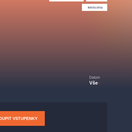
Divadlo Hybernia
Filmový orchestr Praha
le
(FOP)
letníscéna
Datum
Vše
rudolfinum
OUPIT VSTUPENKY