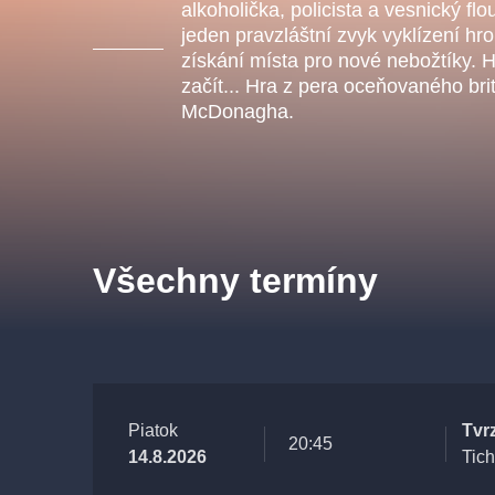
s.r
alkoholička, policista a vesnický flo
Agentura 44, s.r.o.
jeden pravzláštní zvyk vyklízení hro
získání místa pro nové nebožtíky. 
začít... Hra z pera oceňovaného br
McDonagha.
Ostatní hledají
muzikálypraha
Nejnavštěvovanější
Všechny termíny
muzikálypraha
divadlopra
muzikál
národnídivadlo
Piatok
Tvr
20:45
14.8.2026
Tic