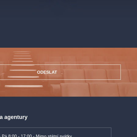
ODESLAT
 a agentury
- Pá 8:00 - 17:00 - Mimo státní svátky