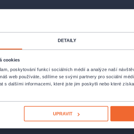
DETAILY
Místa
á cookies
Tvrz Tichá
klam, poskytování funkcí sociálních médií a analýze naší návšt
Tichá
 náš web používáte, sdílíme se svými partnery pro sociální média
ořalka, míchaná vajíčka a
nejasné
 s dalšími informacemi, které jste jim poskytli nebo které získa
c ten
prazvláštní zvyk vyklízení hrobů
Spolek Kašpar - Klub
žtíky. No, někdo tu morbidní práci
Jindřišká 23, Praha
 neobjeví
… A věděli jste, že
hodně ne!
UPRAVIT
PROFIL POŘADATELE