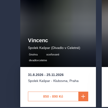
Dramaturgie:
Lenka Bočková
Mick Dowd:
Tomáš Karger
Maryjohnny Rafferty:
Jelena Juklová
Mairtin Hanlon:
Kristián Stolařík
Thomas Hanlon:
Jan Meduna
Vincenc
Spolek Kašpar (Divadlo v Celetné)
činohra
oceňované
divadlovceletne
31.8.2026
-
25.11.2026
Spolek Kašpar - Klubovna
,
Praha
850 - 890 Kč