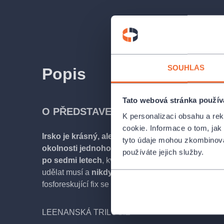
SOUHLAS
Popis
Tato webová stránka použív
O PŘEDSTAVENÍ
K personalizaci obsahu a re
cookie. Informace o tom, jak
Irsko je krásný, ale žít tam je těžký.
Déšť, lebky, k
tyto údaje mohou zkombinovat
okolnosti jednoho dávného úmrtí
. A k tomu naví
používáte jejich služby.
po sedmi letech
, kvůli získání místa pro nové nebo
udělat musí a
nikdy neví, co objeví nebo naopak
fosforeskující fix se k doznání nehodí? To teda roz
LEENANSKÁ TRILOGIE