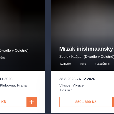
Mrzák inishmaanský
Divadlo v Celetné)
Spolek Kašpar (Divadlo v Celetné
scéna
komedie
irsko
matoušruml
11.2026
28.8.2026
-
6.12.2026
 Klubovna
,
Praha
Vlksice
,
Vlksice
+ další 1
 Kč
850 - 890 Kč