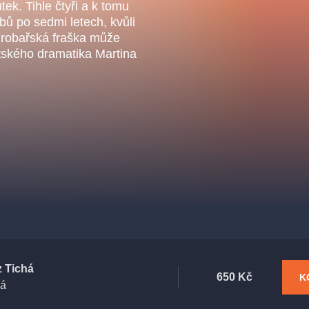
.o.
utek. Tihle čtyři a k tomu
Parnas Ensemb
bů po sedmi letech, kvůli
Hrobařská fraška může
itského dramatika Martina
ha
sleva
klasickáhudba
filmováhudba
státníopera
činohra
z Tichá
650 Kč
K
há