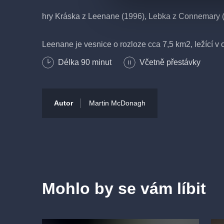
hry Kráska z Leenane (1996), Lebka z Connemary (
Leenane je vesnice o rozloze cca 7,5 km2, ležící v
na západě Irska.
Délka
90
minut
Včetně přestávky
Krása této trilogie je i v tom, že ač se příběhy vlast
o postavách se mluví i ve hrách, kde fyzicky nevyst
Autor
Martin McDonagh
i úplně samostatně bez znalosti těch ostatních a ne
ostatních si jen lépe složíte mozaiku vesnických oby
OBSAZENÍ A TVŮRCI
Autor:
Martin McDonagh
Mohlo by se vám líbit
Režie:
Jakub Špalek
Překlad:
Julek Neumann
Výprava:
Radka Josková
Hudba:
Petr Malásek