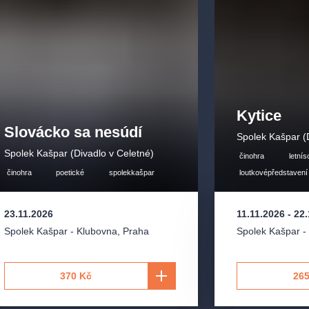
Kytice
Slovácko sa nesúdí
Spolek Kašpar (
Spolek Kašpar (Divadlo v Celetné)
činohra
letní
činohra
poetické
spolekkašpar
loutkovépředstavení
23.11.2026
11.11.2026
-
22.
Spolek Kašpar - Klubovna
,
Praha
Spolek Kašpar -
370 Kč
265