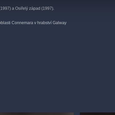
1997) a Osiřelý západ (1997).
 oblasti Connemara v hrabství Galway
ně prolínají, nejen místně a časově, ale
upují, tak každá z her dokáže existovat
budete o nic ochuzeni. Při znalosti
vatel.