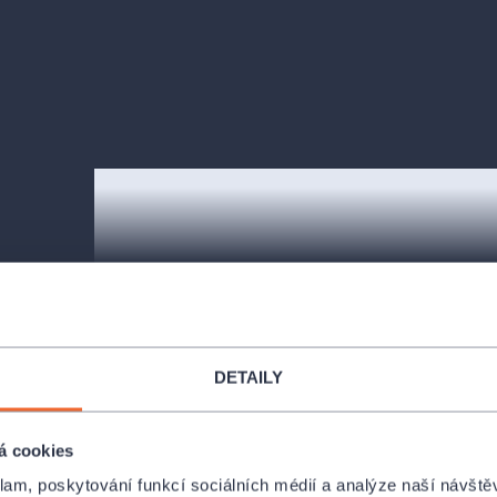
ziho (1720–
1946)
DETAILY
á cookies
klam, poskytování funkcí sociálních médií a analýze naší návšt