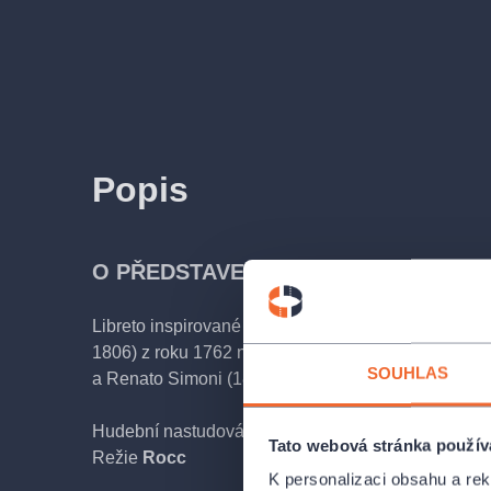
Popis
O PŘEDSTAVENÍ
Libreto inspirované stejnojmennou hrou Carla Goz
1806) z roku 1762 napsali Giuseppe Adami (1878–
SOUHLAS
a Renato Simoni (1875–1952)
Hudební nastudování
Marek Šedivý
Tato webová stránka použív
Režie
Rocc
K personalizaci obsahu a re