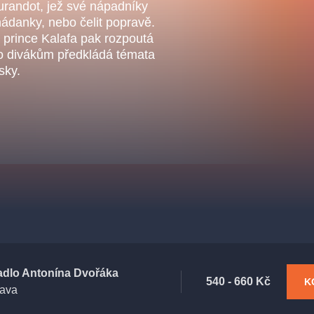
.o.
urandot, jež své nápadníky
Parnas Ensemb
 hádanky, nebo čelit popravě.
prince Kalafa pak rozpoutá
ílo divákům předkládá témata
sky.
ha
sleva
klasickáhudba
filmováhudba
státníopera
činohra
adlo Antonína Dvořáka
540 - 660 Kč
K
rava