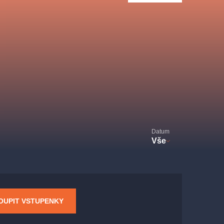
Divadlo Hybernia
Filmový orchestr Praha
le
(FOP)
Datum
Vše
rudolfinum
OUPIT VSTUPENKY