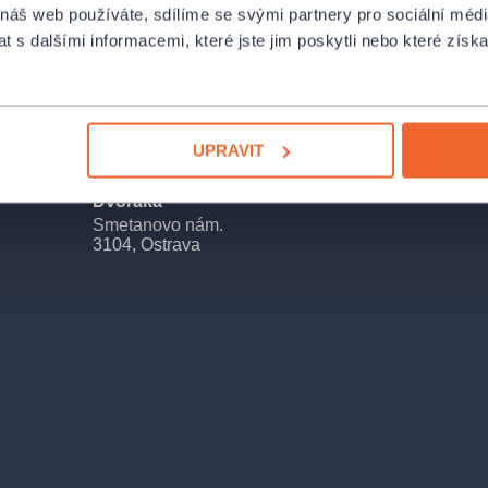
 náš web používáte, sdílíme se svými partnery pro sociální média
řináší
 s dalšími informacemi, které jste jim poskytli nebo které získa
již 100 let
nů Giacoma
 100 let od
UPRAVIT
 dokončením
Divadlo Antonína
PROFIL POŘADATELE NÁ
ílo
Dvořáka
 této
Smetanovo nám.
3104, Ostrava
 představuje
století
trace,
 fascinace
ském
rincezny
vyřešit tři