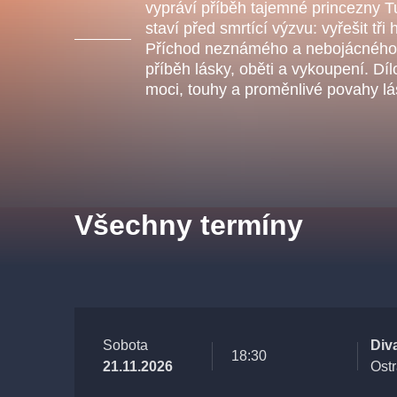
s.r
vypráví příběh tajemné princezny T
Agentura 44, s.r.o.
staví před smrtící výzvu: vyřešit tři
Příchod neznámého a nebojácného 
příběh lásky, oběti a vykoupení. D
moci, touhy a proměnlivé povahy lá
Ostatní hledají
muzikálypraha
Nejnavštěvovanější
Všechny termíny
muzikálypraha
divadlopra
muzikál
národnídivadlo
Sobota
Div
18:30
21.11.2026
Ost