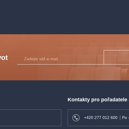
 titulky
vot
Kontakty pro pořadatele
+420 277 012 600
Po 