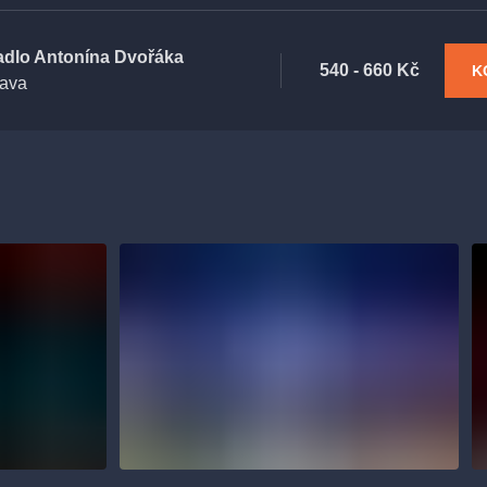
adlo Antonína Dvořáka
540 - 660 Kč
K
rava