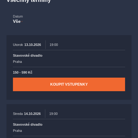
Všechny termíny
muzikálypraha
divadlopraha
sleva
klasickáhudba
filmováhudba
státníopera
rudolfinum
muzikál
Datum
Vše
národnídivadlo
činohra
Utorok
13.10.2026
19:00
Stavovské divadlo
Praha
150 - 590 Kč
KOUPIT VSTUPENKY
Streda
14.10.2026
19:00
Stavovské divadlo
Praha