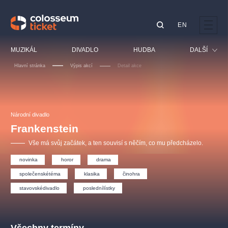
EN
Doporučujeme
MUZIKÁL
DIVADLO
HUDBA
DALŠÍ
Hlavní stránka
Výpis akcí
Detail akce
Festival
Kino
LUCIE BÍLÁ - TURNÉ
KABÁT - TURNÉ 2026
Mamma Mia!
OBYČEJNÁ HOLKA
Pro děti
Národní divadlo
Pink Panther Agency,
Kultura pod hvězdami
2026
s.r.o.
Frankenstein
Prohlídky
Agentura 44, s.r.o.
Vše má svůj začátek, a ten souvisí s něčím, co mu předcházelo.
Sport
novinka
horor
drama
Ostatní
Ostatní hledají
společenskétéma
klasika
činohra
stavovskédivadlo
poslednílístky
muzikálypraha
Nejnavštěvovanější