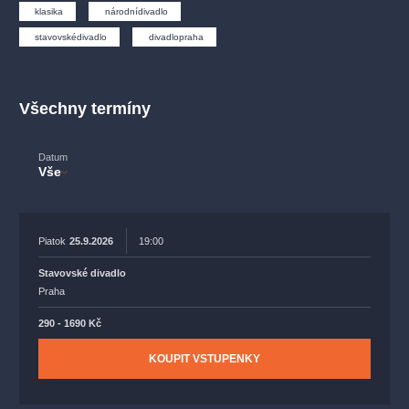
muzikálypraha
divadlopraha
sleva
klasickáhudba
klasika
národnídivadlo
filmováhudba
státníopera
rudolfinum
muzikál
stavovskédivadlo
divadlopraha
národnídivadlo
činohra
Všechny termíny
Datum
Vše
Piatok
25.9.2026
19:00
Stavovské divadlo
Praha
290 - 1690 Kč
KOUPIT VSTUPENKY