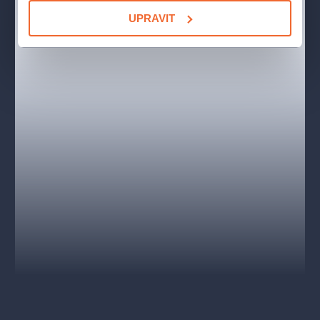
Novou podobu
Figarovy svatby
tentokrát – poprvé v historii
UPRAVIT
Národního divadla – vytvoří dvě ženy: anglická dirigentka
Julia
Jones
, působící především na německých scénách a pódiích,
a česká režisérka
Barbora Horáková Joly
, kterou diváci
Národního divadla již znají z nedávno premiérovaných
inscenací
Rigoletta
a dvojprogramu
Sedm smrtelných
hříchů/Očekávání
.
Premiéra 9. 6. 2023
OBSAZENÍ A TVŮRCI
Dirigent
Julia Jones, Marek Šedivý
Figaro
Lukáš Bařák, Michal Marhold
Zuzana
Jekatěrina Krovatěva, Ralitsa Ralinova
Hrabě Almaviva
Pavol Kubáň, Jiří Brückler
Hraběnka Almaviva
Barbora Perná, Kateřina Kněžíková
a další.