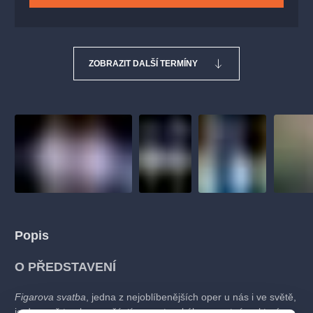
ZOBRAZIT DALŠÍ TERMÍNY
Popis
O PŘEDSTAVENÍ
Figarova svatba
, jedna z nejoblíbenějších oper u nás i ve světě,
je dnes už trvalou součástí mozartovského repertoáru, který