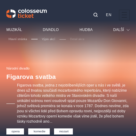
EN
Doporučujeme
MUZIKÁL
DIVADLO
HUDBA
DALŠÍ
Hlavní stránka
Výpis akcí
Detail akce
Festival
Kino
LUCIE BÍLÁ - TURNÉ
KABÁT - TURNÉ 2026
Mamma Mia!
OBYČEJNÁ HOLKA
Pro děti
Národní divadlo
Pink Panther Agency,
Kultura pod hvězdami
2026
s.r.o.
Figarova svatba
Prohlídky
Agentura 44, s.r.o.
Figarova svatba, jedna z nejoblíbenějších oper u nás i ve světě, je
Sport
dnes už trvalou součástí mozartovského repertoáru, který nabízíme
ctitelům tohoto velkého mistra ve Stavovském divadle. S naší
Ostatní
unikátní scénou není osudově spjat pouze Mozartův Don Giovanni,
Ostatní hledají
jehož světová premiéra se konala v roce 1787. Dodnes nevíme, zda
jsou si všichni lidé před Bohem opravdu rovni, nejpozději od doby
muzikálypraha
vzniku Mozartovy operní komedie však víme jistě, že před bohem
lásky rozhodně ano...
Nejnavštěvovanější
opera
komedie
mozart