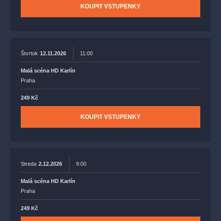
KOUPIT VSTUPENKY
Štvrtok
12.11.2026
11:00
Malá scéna HD Karlín
Praha
249 Kč
KOUPIT VSTUPENKY
Streda
2.12.2026
9:00
Malá scéna HD Karlín
Praha
249 Kč