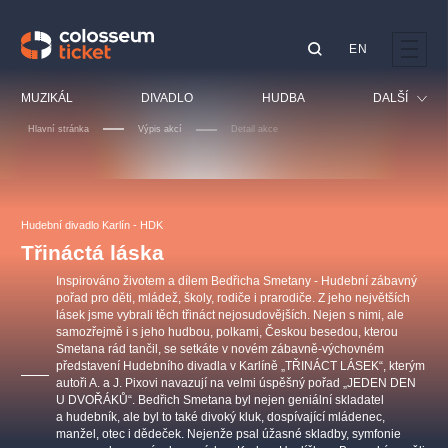
EN
Doporučujeme
MUZIKÁL
DIVADLO
HUDBA
DALŠÍ
Hlavní stránka
Výpis akcí
Detail akce
Festival
Kino
LUCIE BÍLÁ - TURNÉ
KABÁT - TURNÉ 2026
Mamma Mia!
OBYČEJNÁ HOLKA
Pro děti
Hudební divadlo Karlín - HDK
Pink Panther Agency,
Kultura pod hvězdami
2026
s.r.o.
Třináctá láska
Prohlídky
Agentura 44, s.r.o.
Inspirováno životem a dílem Bedřicha Smetany - Hudební zábavný
Sport
pořad pro děti, mládež, školy, rodiče i prarodiče. Z jeho největších
lásek jsme vybrali těch třináct nejosudovějších. Nejen s nimi, ale
Ostatní
samozřejmě i s jeho hudbou, polkami, Českou besedou, kterou
Ostatní hledají
Smetana rád tančil, se setkáte v novém zábavně-výchovném
představení Hudebního divadla v Karlíně „TŘINÁCT LÁSEK“, kterým
muzikálypraha
autoři A. a J. Pixovi navazují na velmi úspěšný pořad „JEDEN DEN
U DVOŘÁKŮ“. Bedřich Smetana byl nejen geniální skladatel
a hudebník, ale byl to také divoký kluk, dospívající mládenec,
Nejnavštěvovanější
manžel, otec i dědeček. Nejenže psal úžasné skladby, symfonie