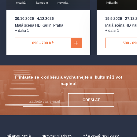
muzikál
komedie
novinka
hdkarlín
30.10.2026
-
4.12.2026
19.9.2026
-
27.12.
Malá scéna HD Karlín
,
Praha
Malá scéna HD Kar
+ další 1
+ další 1
690 - 790 Kč
590 - 69
Přihlaste se k odběru a vychutnejte si kulturní život
naplno!
ODESLAT
PŘEDPLATNÉ
PRODEJNÍ MÍSTA
DÁRKOVÉ POUKAZY