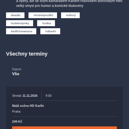
a opery, ale se svým kamarádem Karlem Havlíčkem Borovským měli
muzikálypraha
divadlopraha
sleva
klasickáhudba
velký smysl pro humor a komické klukoviny.
filmováhudba
státníopera
rudolfinum
muzikál
divadlo
vhodnéproděti
rodinný
národnídivadlo
činohra
hudebníprvky
hudba
bedřichsmetana
hdkarlín
Všechny termíny
Datum
Vše
Streda
11.11.2026
9:00
Malá scéna HD Karlín
Praha
249 Kč