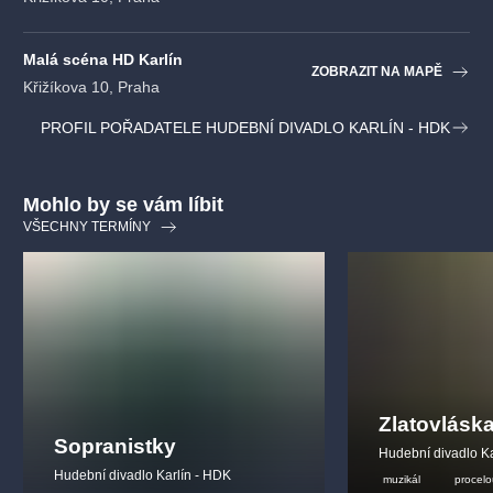
Bedřicha Smetanu potkaly smutné chvíle, starosti, neúspěchy
i úspěchy, radosti, ale také velké lásky. Z jeho největších lásek
Malá scéna HD Karlín
jsme vybrali těch třináct nejosudovějších.
ZOBRAZIT NA MAPĚ
Křižíkova 10, Praha
PROFIL POŘADATELE HUDEBNÍ DIVADLO KARLÍN - HDK
Mohlo by se vám líbit
VŠECHNY TERMÍNY
Zlatovlásk
Sopranistky
Hudební divadlo Ka
Hudební divadlo Karlín - HDK
muzikál
procelo