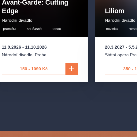
Avant-Garde: Cutting
Edge
Liliom
oháč
Národní divadlo
Národní divadlo
premiéra
současné
tanec
novinka
roman
11.9.2026
-
11.10.2026
20.3.2027
-
5.5
Národní divadlo
,
Praha
Státní opera Pr
150 - 1090 Kč
350 - 