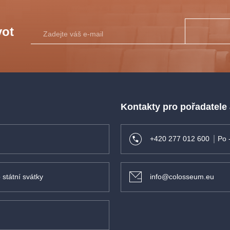
vot
Kontakty pro pořadatele
+420 277 012 600
Po 
 státní svátky
info@colosseum.eu