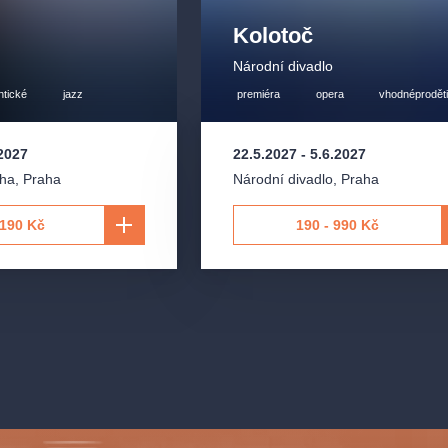
Kolotoč
Národní divadlo
tické
jazz
premiéra
opera
vhodnéprodět
.2027
22.5.2027
-
5.6.2027
aha
,
Praha
Národní divadlo
,
Praha
1190 Kč
190 - 990 Kč