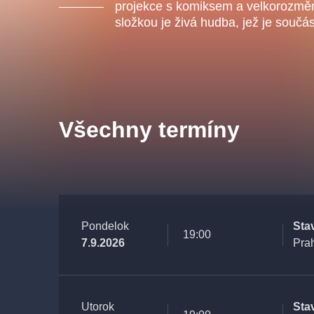
s.r
projekce s komiksem a velkorozměr
Agentura 44, s.r.o.
složkou je živá hudba, jež je součá
Ostatní hledají
Všechny termíny
muzikálypraha
Nejnavštěvovanější
muzikálypraha
divadlopra
Pondelok
Sta
muzikál
národnídivadlo
19:00
7.9.2026
Pra
Utorok
Sta