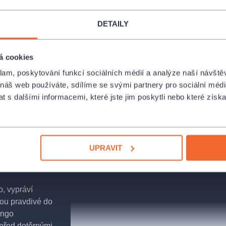
DETAILY
á cookies
klam, poskytování funkcí sociálních médií a analýze naší návšt
 náš web používáte, sdílíme se svými partnery pro sociální média
 s dalšími informacemi, které jste jim poskytli nebo které získa
achází říše, ve
rá fantazie
 se trestá
dlému baronovi
UPRAVIT
V pozdějším věku
o, vypráví
jsou pravdivé do
ango
 před dotěrnými