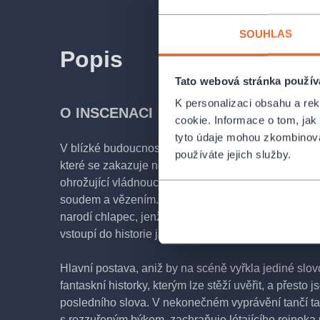
SOUHLAS
Popis
Tato webová stránka použív
K personalizaci obsahu a re
O INSCENACI
cookie. Informace o tom, jak
tyto údaje mohou zkombinovat
V blízké budoucnosti, někde uprostřed Evropy, se n
používáte jejich služby.
které se zakazuje nejen lež a vymýšlení, ale i veške
ohrožující vládnoucí moc. Každá podobná troufalost
soudem a vězením. A v této zemi se jednomu zchu
narodí chlapec, jenž má v rukávu desítky příběhů. 
vstoupí do historie jako Baron Prášil.
Hlavní postava, aniž by na scéně vyřkla jediné slov
fantaskní historky, kterým lze stěží uvěřit, a přesto 
posledního slova. V nekonečném vyprávění tančí t
s rozzuřeným býkem, zachraňuje létajícího rejnoka