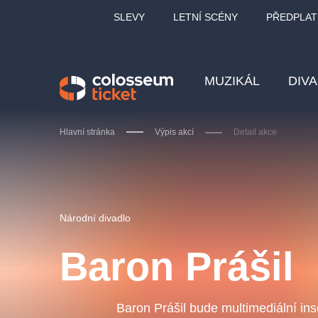
SLEVY
LETNÍ SCÉNY
PŘEDPLAT
MUZIKÁL
DIV
Hlavní stránka
Výpis akcí
Detail akce
Doporučujeme
Národní divadlo
Baron Prášil
LUCIE BÍLÁ - TURNÉ
KA
OBYČEJNÁ HOLKA
Baron Prášil bude multimediální ins
Pi
2026