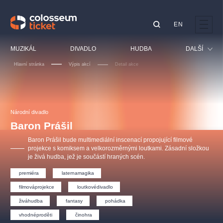
EN
Doporučujeme
MUZIKÁL
DIVADLO
HUDBA
DALŠÍ
Hlavní stránka
Výpis akcí
Detail akce
Festival
Kino
LUCIE BÍLÁ - TURNÉ
KABÁT - TURNÉ 2026
Mamma Mia!
OBYČEJNÁ HOLKA
Pro děti
Národní divadlo
Pink Panther Agency,
Kultura pod hvězdami
2026
s.r.o.
Baron Prášil
Prohlídky
Agentura 44, s.r.o.
Baron Prášil bude multimediální inscenací propojující filmové
Sport
projekce s komiksem a velkorozměrnými loutkami. Zásadní složkou
je živá hudba, jež je součástí hraných scén.
Ostatní
Ostatní hledají
premiéra
laternamagika
muzikálypraha
filmováprojekce
loutkovédivadlo
živáhudba
fantasy
pohádka
Nejnavštěvovanější
vhodnéproděti
činohra