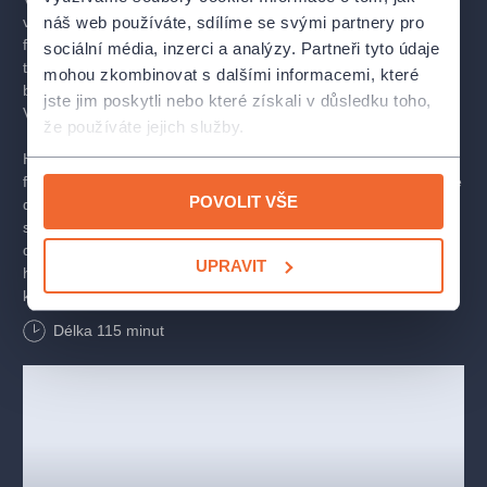
náš web používáte, sdílíme se svými partnery pro
ve které se zakazuje nejen lež a vymýšlení, ale i veškerá
fantazie ohrožující vládnoucí moc. Každá podobná troufalost se
sociální média, inzerci a analýzy. Partneři tyto údaje
trestá soudem a vězením. A v této zemi se jednomu zchudlému
mohou zkombinovat s dalšími informacemi, které
baronovi narodí chlapec, jenž má v rukávu desítky příběhů.
jste jim poskytli nebo které získali v důsledku toho,
V pozdějším věku vstoupí do historie jako Baron Prášil.
že používáte jejich služby.
Hlavní postava, aniž by na scéně vyřkla jediné slovo, vypráví
fantaskní historky, kterým lze stěží uvěřit, a přesto jsou pravdivé
POVOLIT VŠE
do posledního slova. V nekonečném vyprávění tančí tango
s rozzuřeným býkem, zachraňuje létajícího rejnoka před
dotěrnými rybáři a za odměnu se s ním vznáší v rozlehlých
UPRAVIT
hlubinách. Nejvěrnějšími přáteli jsou nadšenému vypravěči
krkavci, se kterými často rozmlouvá. Ovšem, stále se nachází
ve státě, kde je pod důsledným trestem zakázáno říci cokoliv,
Délka
115
minut
co není faktické a ověřitelné…
Baron Prášil
bude multimediální inscenací propojující filmové
projekce s komiksem a velkorozměrnými loutkami. Zásadní
složkou je živá hudba, jež je součástí hraných scén. Předobrazy
pro vytvoření hlavního hrdiny jsou známé postavy jako Enšpígl
z německých středověkých bájí, Baron Prášil z knihy Gottfrieda