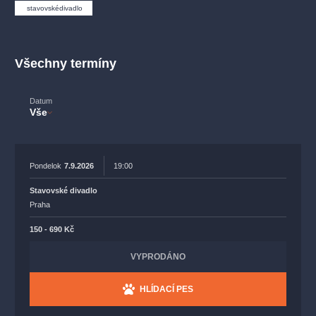
muzikálypraha
divadlopraha
sleva
klasickáhudba
stavovskédivadlo
filmováhudba
státníopera
rudolfinum
muzikál
národnídivadlo
činohra
Všechny termíny
Datum
Vše
Pondelok
7.9.2026
19:00
Stavovské divadlo
Praha
150 - 690 Kč
VYPRODÁNO
HLÍDACÍ PES