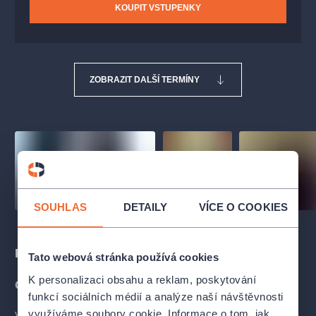
KOUPIT VSTUPENKY
ZOBRAZIT DALŠÍ TERMÍNY
SOUHLAS
DETAILY
VÍCE O COOKIES
Popis
Tato webová stránka používá cookies
K personalizaci obsahu a reklam, poskytování
O INSCENACI
funkcí sociálních médií a analýze naší návštěvnosti
využíváme soubory cookie. Informace o tom, jak
V blízké budoucnosti, někde uprostřed Evropy, se nachází říše,