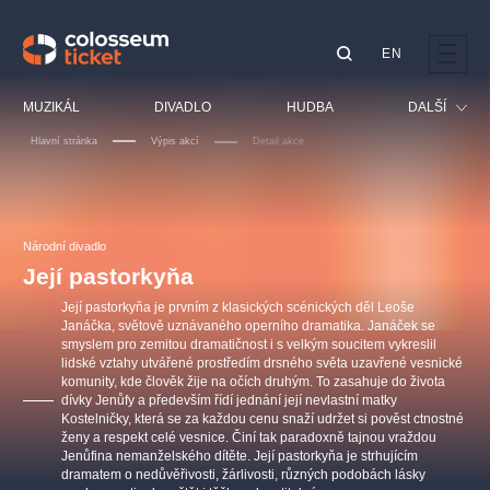
EN
Doporučujeme
MUZIKÁL
DIVADLO
HUDBA
DALŠÍ
Hlavní stránka
Výpis akcí
Detail akce
Festival
Kino
LUCIE BÍLÁ - TURNÉ
KABÁT - TURNÉ 2026
Mamma Mia!
OBYČEJNÁ HOLKA
Pro děti
Národní divadlo
Pink Panther Agency,
Kultura pod hvězdami
2026
s.r.o.
Její pastorkyňa
Prohlídky
Agentura 44, s.r.o.
Její pastorkyňa je prvním z klasických scénických děl Leoše
Sport
Janáčka, světově uznávaného operního dramatika. Janáček se
smyslem pro zemitou dramatičnost i s velkým soucitem vykreslil
Ostatní
lidské vztahy utvářené prostředím drsného světa uzavřené vesnické
Ostatní hledají
komunity, kde člověk žije na očích druhým. To zasahuje do života
dívky Jenůfy a především řídí jednání její nevlastní matky
muzikálypraha
Kostelničky, která se za každou cenu snaží udržet si pověst ctnostné
ženy a respekt celé vesnice. Činí tak paradoxně tajnou vraždou
Jenůfina nemanželského dítěte. Její pastorkyňa je strhujícím
Nejnavštěvovanější
dramatem o nedůvěřivosti, žárlivosti, různých podobách lásky