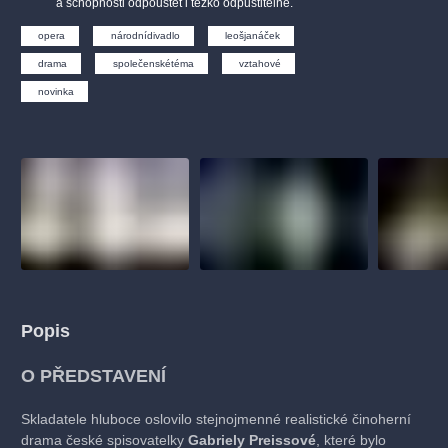
a schopnosti odpouštět i těžko odpustitelné.
muzikálypraha
divadlopraha
sleva
klasickáhudba
opera
národnídivadlo
leošjanáček
filmováhudba
státníopera
rudolfinum
muzikál
drama
společenskétéma
vztahové
národnídivadlo
činohra
novinka
Popis
O PŘEDSTAVENÍ
Skladatele hluboce oslovilo stejnojmenné realistické činoherní
drama české spisovatelky
Gabriely Preissové
, které bylo