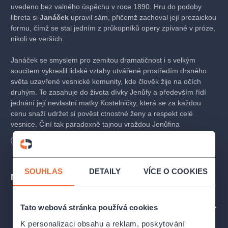
uvedeno bez valného úspěchu v roce 1890. Hru do podoby
libreta si
Janáček
upravil sám, přičemž zachoval její prozaickou
formu, čímž se stal jedním z průkopníků opery zpívané v próze,
nikoli ve verších.
Janáček se smyslem pro zemitou dramatičnost i s velkým
soucitem vykreslil lidské vztahy utvářené prostředím drsného
světa uzavřené vesnické komunity, kde člověk žije na očích
druhým. To zasahuje do života dívky Jenůfy a především řídí
jednání její nevlastní matky Kostelničky, která se za každou
cenu snaží udržet si pověst ctnostné ženy a respekt celé
vesnice. Činí tak paradoxně tajnou vraždou Jenůfina
nemanželského dítěte.
Délka
140
minut
Její pastorkyňa
je strhujícím dramatem o nedůvěřivosti,
žárlivosti, různých podobách lásky a schopnosti odpouštět
SOUHLAS
DETAILY
VÍCE O COOKIES
Místa
i těžko odpustitelné. Práci na opeře dokončil skladatel až na
počátku roku 1903.
Tato webová stránka používá cookies
PROFIL POŘADATELE NÁRODNÍ DIVADLO
Národní divadlo v Praze operu kvůli rozepřím tehdejšího
šéfdirigenta Kovařovice s Janáčkem odmítlo. Byla tedy
K personalizaci obsahu a reklam, poskytování