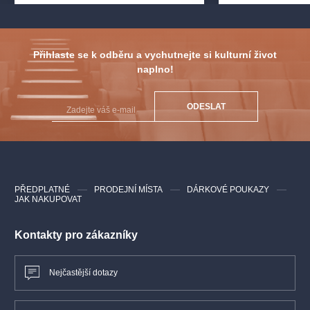
Rychtářka - Maria Kobielska
Pastuchyňa - Michaela Zajmi
Karolka - Jekatěrina Krovatěva
Přihlaste se k odběru a vychutnejte si kulturní život
Jano - Marie Šimůnková
naplno!
Barena - Magdaléna Hebousse
Sbor Národního divadla
ODESLAT
Orchestr Národního divadla
Balet Opery Národního divadla
PŘEDPLATNÉ
PRODEJNÍ MÍSTA
DÁRKOVÉ POUKAZY
JAK NAKUPOVAT
Kontakty pro zákazníky
Nejčastější dotazy