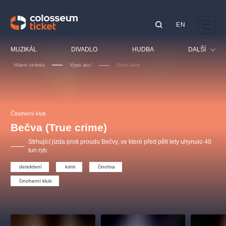
EN
Doporučujeme
MUZIKÁL
DIVADLO
HUDBA
DALŠÍ
Hlavní stránka
Výpis akcí
Detail akce
Festival
Kino
LUCIE BÍLÁ - TURNÉ
KABÁT - TURNÉ 2026
Mamma Mia!
OBYČEJNÁ HOLKA
Pro děti
Činoherní klub
Pink Panther Agency,
Kultura pod hvězdami
2026
s.r.o.
Bečva (True crime)
Prohlídky
Agentura 44, s.r.o.
Strhující jízda proti proudu Bečvy, ve které před pěti lety uhynulo 40
Sport
tun ryb.
Ostatní
detektivní
krimi
činohra
Ostatní hledají
činoherní klub
muzikálypraha
Nejnavštěvovanější