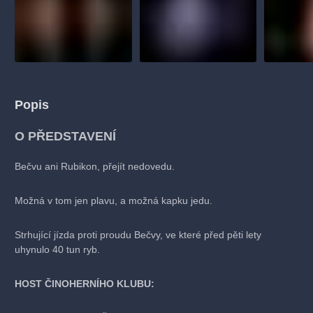
muzikálypraha
divadlopraha
sleva
klasickáhudba
filmováhudba
státníopera
rudolfinum
muzikál
národnídivadlo
činohra
Popis
O PŘEDSTAVENÍ
Bečvu ani Rubikon, přejít nedovedu.
Možná v tom jen plavu, a možná kapku jedu.
Strhující jízda proti proudu Bečvy, ve které před pěti lety
uhynulo 40 tun ryb.
HOST ČINOHERNÍHO KLUBU: