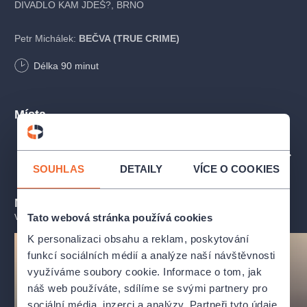
DIVADLO KAM JDEŠ?, BRNO
Petr Michálek:
BEČVA (TRUE CRIME)
Délka
90
minut
Hrají:
Véva Lapková, Hana Briešťanská, Kateřina Liďáková
Režie:
Petr Michálek
Místa
Texty písní:
Jan Duchek
/ Hudba a korepetice:
Pavel Čeněk
Vaculík
/ Dramaturgie:
Iva Mikulová
PROFIL POŘADATELE ČINOHERNÍ KLUB
SOUHLAS
DETAILY
VÍCE O COOKIES
Mohlo by se vám líbit
Tato webová stránka používá cookies
VŠECHNY TERMÍNY
K personalizaci obsahu a reklam, poskytování
funkcí sociálních médií a analýze naší návštěvnosti
využíváme soubory cookie. Informace o tom, jak
náš web používáte, sdílíme se svými partnery pro
sociální média, inzerci a analýzy. Partneři tyto údaje