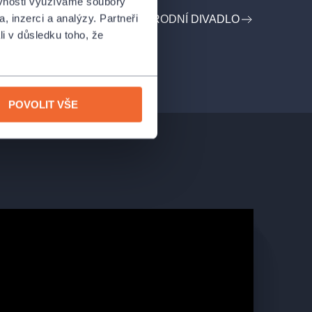
ěvnosti využíváme soubory
, inzerci a analýzy. Partneři
PROFIL POŘADATELE NÁRODNÍ DIVADLO
li v důsledku toho, že
POVOLIT VŠE