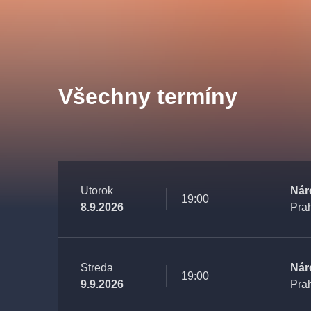
s.r
Agentura 44, s.r.o.
Všechny termíny
Ostatní hledají
muzikálypraha
Nejnavštěvovanější
Utorok
Nár
muzikálypraha
divadlopra
19:00
8.9.2026
Pra
muzikál
národnídivadlo
Streda
Nár
19:00
9.9.2026
Pra