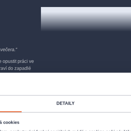
večera.“
 opustit práci ve
raví do zapadlé
važován za
 faráře zoufale
tomu být
rolí
DETAILY
á značně
hy a slabosti,
nelíbí místnímu
á cookies
hovu, dosud byl