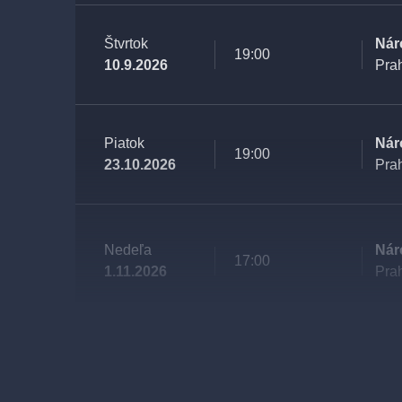
Štvrtok
Nár
19:00
10.9.2026
Pra
Piatok
Nár
19:00
23.10.2026
Pra
Nedeľa
Nár
17:00
1.11.2026
Pra