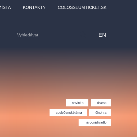
MÍSTA
KONTAKTY
COLOSSEUMTICKET.SK
EN
novinka
drama
společenskétéma
činohra
národnídivadlo
lfinu -
Love2Dance - Láska,
Filmový orchestr Praha
LDI,
tanec a sen
v Novoměstské radnici