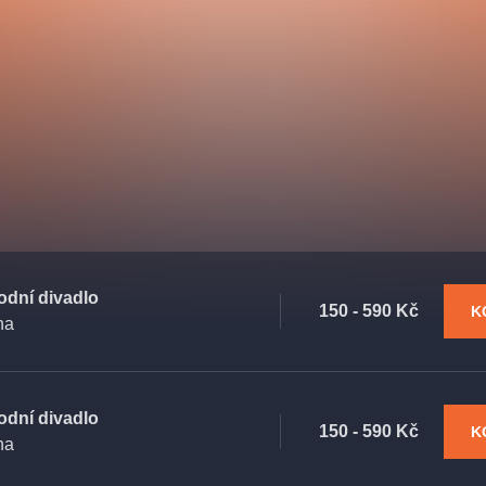
.o.
Parnas Ensemb
odní divadlo
ha
sleva
klasickáhudba
filmováhudba
státníopera
150 - 590 Kč
K
ha
činohra
odní divadlo
150 - 590 Kč
K
ha