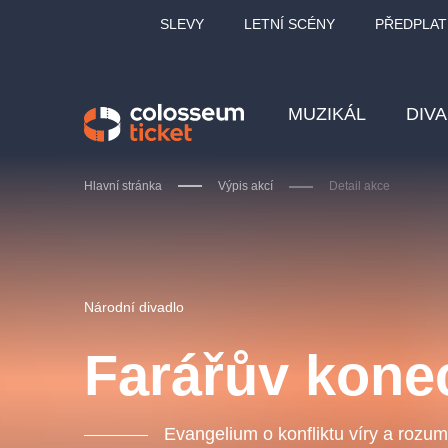
SLEVY
LETNÍ SCÉNY
PŘEDPLAT
MUZIKÁL
DIV
Hlavní stránka
Výpis akcí
Detail akce
Doporučujeme
Národní divadlo
Farářův kone
LUCIE BÍLÁ - TURNÉ
KA
OBYČEJNÁ HOLKA
Evangelium o konfliktu víry a rozum
Pi
2026