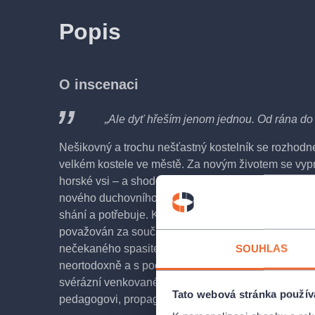
Popis
O inscenaci
„Ale dyť hřeším jenom jednou. Od rána do 
Nešikovný a trochu nešťastný kostelník se rozhodne
velkém kostele ve městě. Za novým životem se vyp
horské vsi – a shodou tragikomických náhod je po
nového duchovního pastýře, neboť opuštěná dědina
shání a potřebuje. Kostelník se zprvu marně brání 
považován za součást „zázraku“, nakonec se však s 
SOUHLAS
nečekaného spasitele smíří – a protože ji vykonáv
neortodoxně a s pochopením pro všechny lidské hříc
svérázní venkované si ho brzy zamilují. To se však 
Tato webová stránka použív
pedagogovi, propagujícímu spíše „neduchovní“ výc