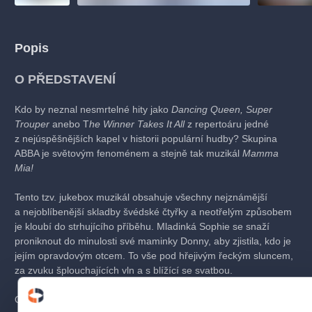
Popis
O PŘEDSTAVENÍ
Kdo by neznal nesmrtelné hity jako
Dancing Queen, Super
Trouper
anebo T
he Winner Takes It All
z repertoáru jedné
z nejúspěšnějších kapel v historii populární hudby? Skupina
ABBA je světovým fenoménem a stejně tak muzikál
Mamma
Mia
!
Tento tzv. jukebox muzikál obsahuje všechny nejznámější
a nejoblíbenější skladby švédské čtyřky a neotřelým způsobem
je kloubí do strhujícího příběhu. Mladinká Sophie se snaží
proniknout do minulosti své maminky Donny, aby zjistila, kdo je
jejím opravdovým otcem. To vše pod hřejivým řeckým sluncem,
za zvuku šplouchajících vln a s blížící se svatbou.
Od svých premiér na londýnském West Endu (1999)