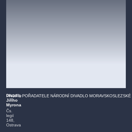
Divadlo
PROFIL POŘADATELE NÁRODNÍ DIVADLO MORAVSKOSLEZSKÉ 
Jiřího
Myrona
Čs.
legií
148,
Ostrava