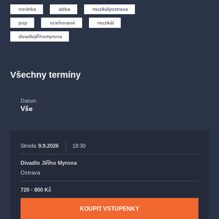
muzikálypraha
divadlopraha
sleva
klasickáhudba
novinka
abba
muzikályostrava
filmováhudba
státníopera
rudolfinum
muzikál
pop
oceňované
muzikál
národnídivadlo
činohra
divadlojiříhomyrona
Všechny termíny
Datum
Vše
Streda
9.9.2026
18:30
Divadlo Jiřího Myrona
Ostrava
720 - 800 Kč
KOUPIT VSTUPENKY