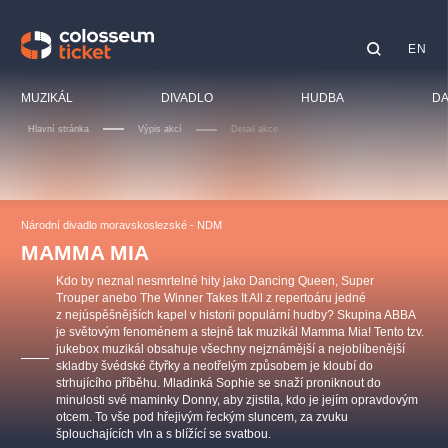
EN
Doporučujeme
MUZIKÁL
DIVADLO
HUDBA
DA
Hlavní stránka
Výpis akcí
Detail akce
Festiva
Kino
LUCIE BÍLÁ - TURNÉ
KABÁT - TURNÉ 2026
Mamma Mia!
OBYČEJNÁ HOLKA
Pro dět
Národní divadlo moravskoslezské - NDM
Pink Panther Agency,
Kultura pod hvězdami
2026
s.r.o.
MAMMA MIA
Prohlí
Agentura 44, s.r.o.
Kdo by neznal nesmrtelné hity jako Dancing Queen, Super
Sport
Trouper anebo The Winner Takes It All z repertoáru jedné
z nejúspěšnějších kapel v historii populární hudby? Skupina ABBA
Ostatn
je světovým fenoménem a stejně tak muzikál Mamma Mia! Tento tzv.
Ostatní hledají
jukebox muzikál obsahuje všechny nejznámější a nejoblíbenější
skladby švédské čtyřky a neotřelým způsobem je kloubí do
muzikálypraha
strhujícího příběhu. Mladinká Sophie se snaží proniknout do
minulosti své maminky Donny, aby zjistila, kdo je jejím opravdovým
otcem. To vše pod hřejivým řeckým sluncem, za zvuku
Nejnavštěvovanější
šplouchajících vln a s blížící se svatbou.