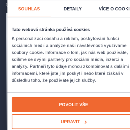
a newyorské Broadwayi (2001) vidělo muzikál
Mamma Mia!
už
Délka
170
minut
více než 54 miliónů diváků ve 40 zemích světa. Každý den se
SOUHLAS
DETAILY
VÍCE O COOK
po celém světě odehraje nejméně sedm představení, a to na
třech kontinentech. Muzikál byl nominován na čtyři Ceny
Laurence Oliviera a následně i na pět amerických Cen Tony.
Tato webová stránka používá cookies
V červenci 2008 se dočkal také filmové adaptace, kde se
v hlavních rolích představili Meryl Streep, Amanda Seyfried
K personalizaci obsahu a reklam, poskytování funkcí
anebo Pierce Brosnan.
sociálních médií a analýze naší návštěvnosti využíváme
soubory cookie. Informace o tom, jak náš web používáte,
Muzikál
Mamma Mia!
– to jsou legendární hity skupiny ABBA,
sdílíme se svými partnery pro sociální média, inzerci a
originální příběh a moře!
analýzy. Partneři tyto údaje mohou zkombinovat s dalšími
informacemi, které jste jim poskytli nebo které získali v
Premiéry 3. a 5. dubna 2025 v Divadle Jiřího Myrona
důsledku toho, že používáte jejich služby.
Uvádíme v licenci Music Theatre International (Europe) Ltd:
www.mtishows.eu
TVŮRCI A OBSAZENÍ
POVOLIT VŠE
Hudba a texty písní:
Benny Andersson, Björn Ulvaeus
UPRAVIT
Libreto:
Catherine Johnson
Český překlad:
Adam Novák