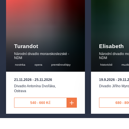
Turandot
Elisabeth
Národní divadlo moravskoslezské -
Národní divadlo m
NDM
NDM
novinka
opera
premiérovétipy
historické
muzik
21.11.2026
-
25.11.2026
19.9.2026
-
29.11.
Divadlo Antonína Dvořáka
,
Divadlo Jiřího Myr
Ostrava
540 - 660 Kč
680 - 80