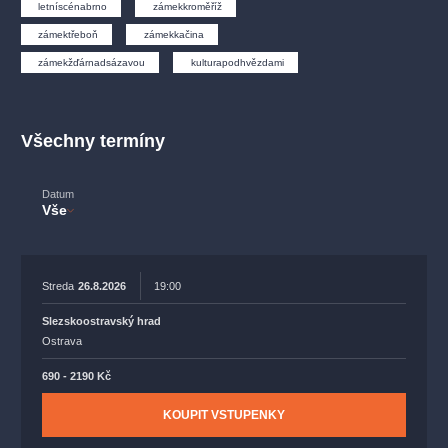
muzikálypraha
divadlopraha
sleva
klasickáhudba
letníscénabrno
zámekkroměříž
zámektřeboň
zámekkačina
filmováhudba
státníopera
rudolfinum
muzikál
zámekžďárnadsázavou
kulturapodhvězdami
národnídivadlo
činohra
Všechny termíny
Datum
Vše
Streda
26.8.2026
19:00
Slezskoostravský hrad
Ostrava
690 - 2190 Kč
KOUPIT VSTUPENKY