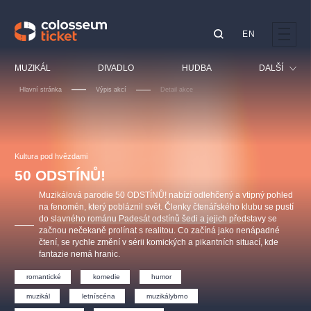
EN
Doporučujeme
MUZIKÁL
DIVADLO
HUDBA
DALŠÍ
Hlavní stránka
Výpis akcí
Detail akce
Festival
Kino
LUCIE BÍLÁ - TURNÉ
KABÁT - TURNÉ 2026
Mamma Mia!
OBYČEJNÁ HOLKA
Pro děti
Kultura pod hvězdami
Pink Panther Agency,
Kultura pod hvězdami
2026
s.r.o.
50 ODSTÍNŮ!
Prohlídky
Agentura 44, s.r.o.
Muzikálová parodie 50 ODSTÍNŮ! nabízí odlehčený a vtipný pohled
Sport
na fenomén, který pobláznil svět. Členky čtenářského klubu se pustí
do slavného románu Padesát odstínů šedi a jejich představy se
Ostatní
začnou nečekaně prolínat s realitou. Co začíná jako nenápadné
Ostatní hledají
čtení, se rychle změní v sérii komických a pikantních situací, kde
fantazie nemá hranic.
muzikálypraha
romantické
komedie
humor
Nejnavštěvovanější
muzikál
letníscéna
muzikálybrno