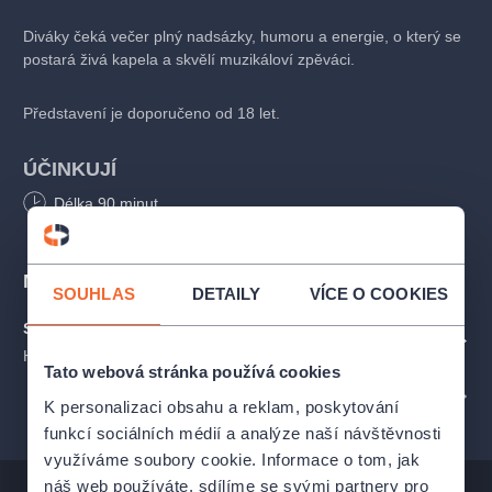
Diváky čeká večer plný nadsázky, humoru a energie, o který se
postará živá kapela a skvělí muzikáloví zpěváci.
Představení je doporučeno od 18 let.
ÚČINKUJÍ
Délka
90
minut
Přemysl Pálek
Charlotte Doubravová
Kateřina Bohatová
Místa
Kateřina Steinerová
SOUHLAS
DETAILY
VÍCE O COOKIES
Romana Goščíková
Slezskoostravský hrad
Vanda Károlyi
ZOBRAZIT NA MAPĚ
Miroslav Hrabě
Hradní 1, Ostrava
Tato webová stránka používá cookies
Ondřej Černý
PROFIL POŘADATELE KULTURA POD HVĚZDAMI
Eliška Kenclová
K personalizaci obsahu a reklam, poskytování
Markéta Šandová
funkcí sociálních médií a analýze naší návštěvnosti
Jan Fanta
využíváme soubory cookie. Informace o tom, jak
Jakub Sedláček
náš web používáte, sdílíme se svými partnery pro