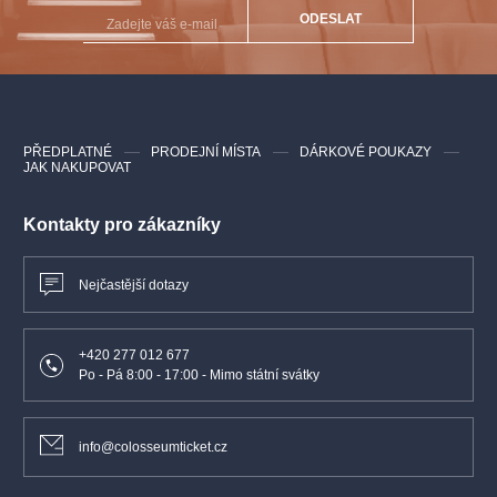
ODESLAT
– vstupenky jsou k dispozici do vyprodání
PŘEDPLATNÉ
PRODEJNÍ MÍSTA
DÁRKOVÉ POUKAZY
JAK NAKUPOVAT
Kontakty pro zákazníky
Nejčastější dotazy
+420 277 012 677
Po - Pá 8:00 - 17:00 - Mimo státní svátky
info@colosseumticket.cz