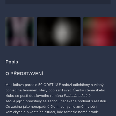
Popis
O PŘEDSTAVENÍ
Muzikálová parodie 50 ODSTÍNŮ! nabízí odlehčený a vtipný
pohled na fenomén, který pobláznil svět. Členky čtenářského
klubu se pustí do slavného románu
Padesát odstínů
šedi
a jejich představy se začnou nečekaně prolínat s realitou.
Co začíná jako nenápadné čtení, se rychle změní v sérii
komických a pikantních situací, kde fantazie nemá hranic.