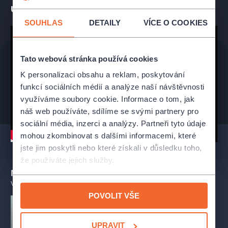
Ukázka představení
Herci mohou být v jednotlivých představeních nahrazeni
alternujícími kolegy.
SOUHLAS
DETAILY
VÍCE O COOKIES
INFORMACE PRO NÁVŠTĚVNÍKY
Tato webová stránka používá cookies
POŘADATEL DOPORUČUJE
K personalizaci obsahu a reklam, poskytování
– včasný příjezd, areál se otevírá hodinu před začátkem
funkcí sociálních médií a analýze naší návštěvnosti
představení
využíváme soubory cookie. Informace o tom, jak
– teplé oblečení (i když přes den může být teplo, v noci se
náš web používáte, sdílíme se svými partnery pro
ochladí)
– pláštěnku (deštníky nejsou z hlediska bezpečnosti povoleny)
sociální média, inzerci a analýzy. Partneři tyto údaje
mohou zkombinovat s dalšími informacemi, které
V místě konání pro vás máme nachystané prodejní stánky
jste jim poskytli nebo které získali v důsledku toho,
s občerstvením, nápoji a dobrým vínem.
že používáte jejich služby.
Mohlo by se vám líbit
Muzeum Beskyd Frýdek-Místek
VŠECHNY TERMÍNY
Představení se koná v Muzeu Beskyd Frýdek-Místek, jež se
POVOLIT VŠE
nachází na adrese
Zámecké nám. 1264, 738 01 Frýdek-Místek (nádvoří)
.
Parkování je možné přímo na Zámeckém náměstí nebo na
UPRAVIT