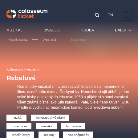
EN
Doporučujeme
MUZIKÁL
DIVADLO
HUDBA
DALŠÍ
Hlavní stránka
Výpis akcí
Detail akce
Festival
Kino
LUCIE BÍLÁ - TURNÉ
KABÁT - TURNÉ 2026
Mamma Mia!
OBYČEJNÁ HOLKA
Pro děti
Kultura pod hvězdami
Pink Panther Agency,
Kultura pod hvězdami
2026
s.r.o.
Rebelové
Prohlídky
Agentura 44, s.r.o.
Romantický muzikál s hity šedesátých let podle stejnojmenného
Sport
filmu, oceněného dvěma Českými lvy. Nenechte si ujít příběh jedné
velké lásky zasazený do léta roku 1968 a přijďte si s námi zazpívat
Ostatní
všem známé písně jako Stín katedrál, Pátá, Š-š-š nebo Oliver Twist.
Ostatní hledají
Přijďte si vychutnat romantickou komedii pod hvězdným nebem
muzikálypraha
muzikál
kulturapodhvězdami
romantické
novinka
letníscéna
Nejnavštěvovanější
tanečníprvky
rodinný
vhodnéproděti