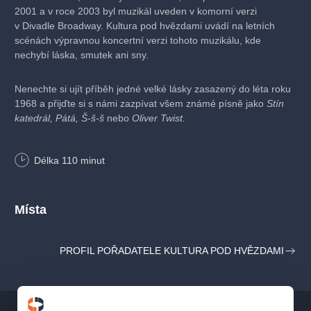
2001 a v roce 2003 byl muzikál uveden v komorní verzi
v Divadle Broadway. Kultura pod hvězdami uvádí na letních
scénách výpravnou koncertní verzi tohoto muzikálu, kde
nechybí láska, smutek ani sny.
Nenechte si ujít příběh jedné velké lásky zasazený do léta roku
1968 a přijďte si s námi zazpívat všem známé písně jako
Stín
katedrál, Pátá, Š-š-š
nebo
Oliver Twist.
Nastudování:
Divadlo Broadway
Délka
110
minut
OBSAZENÍ
Místa
Milan Peroutka
Martin Schreiner
Bořek Slezáček
PROFIL POŘADATELE KULTURA POD HVĚZDAMI
Nikola Ďuricová
Marianna Polyáková
Ivana Jirešová