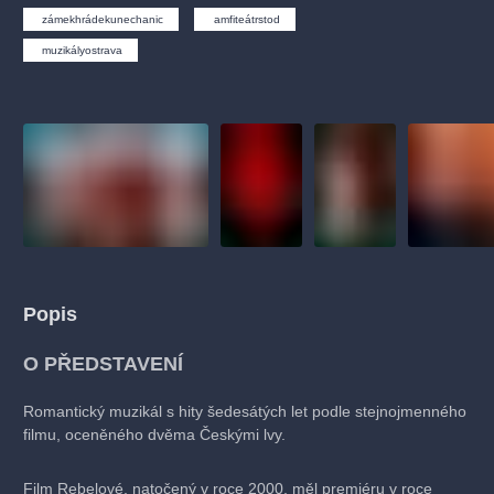
muzikálypraha
divadlopraha
sleva
klasickáhudba
zámekhrádekunechanic
amfiteátrstod
filmováhudba
státníopera
rudolfinum
muzikál
muzikályostrava
národnídivadlo
činohra
Popis
O PŘEDSTAVENÍ
Romantický muzikál s hity šedesátých let podle stejnojmenného
filmu, oceněného dvěma Českými lvy.
Film Rebelové, natočený v roce 2000, měl premiéru v roce