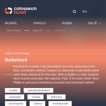
EN
Doporučujeme
MUZIKÁL
DIVADLO
HUDBA
DALŠÍ
Hlavní stránka
Výpis akcí
Detail akce
Festival
Kino
LUCIE BÍLÁ - TURNÉ
KABÁT - TURNÉ 2026
Mamma Mia!
OBYČEJNÁ HOLKA
Pro děti
Kultura pod hvězdami
Pink Panther Agency,
Kultura pod hvězdami
2026
s.r.o.
Rebelové
Prohlídky
Agentura 44, s.r.o.
Romantický muzikál s hity šedesátých let podle stejnojmenného
Sport
filmu, oceněného dvěma Českými lvy. Nenechte si ujít příběh jedné
velké lásky zasazený do léta roku 1968 a přijďte si s námi zazpívat
Ostatní
všem známé písně jako Stín katedrál, Pátá, Š-š-š nebo Oliver Twist.
Ostatní hledají
Přijďte si vychutnat romantickou komedii pod hvězdným nebem
muzikálypraha
muzikál
kulturapodhvězdami
romantické
novinka
letníscéna
Nejnavštěvovanější
tanečníprvky
rodinný
vhodnéproděti