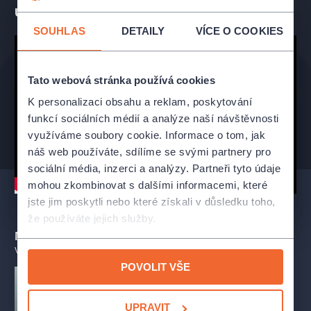
Ukázka představení
Herci mohou být v jednotlivých představeních nahrazeni
alternujícími kolegy.
SOUHLAS
DETAILY
VÍCE O COOKIES
INFORMACE PRO NÁVŠTĚVNÍKY
Tato webová stránka používá cookies
POŘADATEL DOPORUČUJE
K personalizaci obsahu a reklam, poskytování
– včasný příjezd, areál se otevírá hodinu před začátkem
funkcí sociálních médií a analýze naší návštěvnosti
představení
využíváme soubory cookie. Informace o tom, jak
– teplé oblečení (i když přes den může být teplo, v noci se
náš web používáte, sdílíme se svými partnery pro
ochladí)
– pláštěnku (deštníky nejsou z hlediska bezpečnosti povoleny)
sociální média, inzerci a analýzy. Partneři tyto údaje
mohou zkombinovat s dalšími informacemi, které
V místě konání pro vás máme nachystané prodejní stánky
jste jim poskytli nebo které získali v důsledku toho,
s občerstvením, nápoji a dobrým vínem.
že používáte jejich služby.
Mohlo by se vám líbit
Muzeum Beskyd Frýdek-Místek
VŠECHNY TERMÍNY
Představení se koná v Muzeu Beskyd Frýdek-Místek, jež se
POVOLIT VŠE
nachází na adrese
Zámecké nám. 1264, 738 01 Frýdek-Místek (nádvoří)
.
Parkování je možné přímo na Zámeckém náměstí nebo na
UPRAVIT