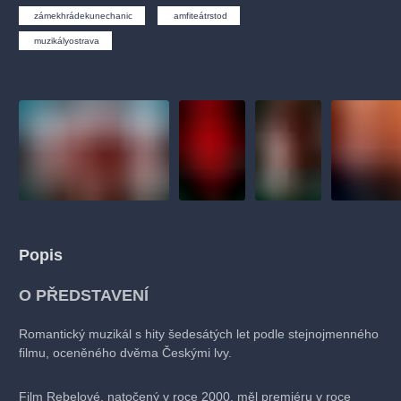
muzikálypraha
divadlopraha
sleva
klasickáhudba
zámekhrádekunechanic
amfiteátrstod
filmováhudba
státníopera
rudolfinum
muzikál
muzikályostrava
národnídivadlo
činohra
Popis
O PŘEDSTAVENÍ
Romantický muzikál s hity šedesátých let podle stejnojmenného
filmu, oceněného dvěma Českými lvy.
Film Rebelové, natočený v roce 2000, měl premiéru v roce