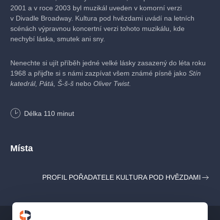
2001 a v roce 2003 byl muzikál uveden v komorní verzi
v Divadle Broadway. Kultura pod hvězdami uvádí na letních
scénách výpravnou koncertní verzi tohoto muzikálu, kde
nechybí láska, smutek ani sny.
Nenechte si ujít příběh jedné velké lásky zasazený do léta roku
1968 a přijďte si s námi zazpívat všem známé písně jako
Stín
katedrál, Pátá, Š-š-š
nebo
Oliver Twist.
Nastudování:
Divadlo Broadway
Délka
110
minut
OBSAZENÍ
Místa
Milan Peroutka
Martin Schreiner
Bořek Slezáček
PROFIL POŘADATELE KULTURA POD HVĚZDAMI
Nikola Ďuricová
Marianna Polyáková
Ivana Jirešová