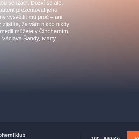
.o.
tou senzací. Dozví se ale,
Parnas Ensemb
patent prezentovat jeho
ný vysvětlit mu proč – ani
 zjistíte, že vám nikdo nikdy
 komedii můžete v Činoherním
a, Václava Šandy, Marty
ha
sleva
klasickáhudba
filmováhudba
státníopera
činohra
oherní klub
100 - 640 Kč