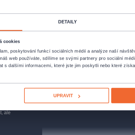
DETAILY
silnoproudý
á cookies
ví se ale, že na
o kolega. Nikdo
klam, poskytování funkcí sociálních médií a analýze naší návšt
 vlastní žena.
 náš web používáte, sdílíme se svými partnery pro sociální média
 s dalšími informacemi, které jste jim poskytli nebo které získa
, že jste oškliví?
háte změnit
UPRAVIT
lečnosti, která
t, ale
tě jedinečnosti,