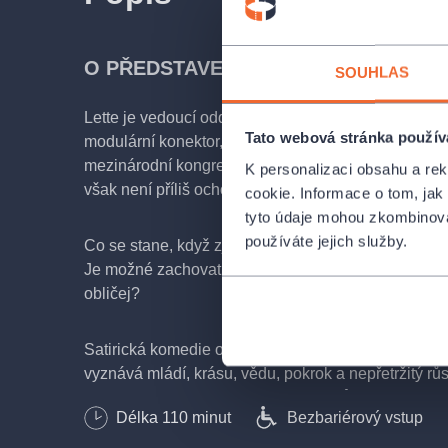
O PŘEDSTAVENÍ
SOUHLAS
Lette je vedoucí oddělení pro vývoj. Právě vyvinul 
Tato webová stránka použív
modulární konektor, který je naprostou senzací. Doz
mezinárodní kongres pojede patent prezentovat jeh
K personalizaci obsahu a re
však není příliš ochotný vysvětlit mu proč – ani jeho
cookie. Informace o tom, jak
tyto údaje mohou zkombinovat
používáte jejich služby.
Co se stane, když zjistíte, že vám nikdo nikdy neřekl
Je možné zachovat si svou vlastní tvář, když si nec
obličej?
Satirická komedie ostrá jako skalpel o zběsilosti spo
vyznává mládí, krásu, vědu, pokrok a nepřetržitý růs
neuvědomuje si, že usilování o ně může vést ke ztrá
Délka
110
minut
Bezbariérový vstup
a nakonec i identity.