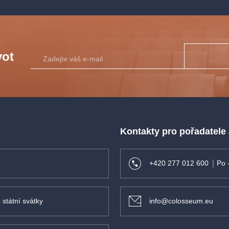
vot
Kontakty pro pořadatele
+420 277 012 600
Po 
 státní svátky
info@colosseum.eu