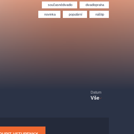
Divadlo Hybernia
Filmový orchestr Praha
současnédivadlo
divadlopraha
le
(FOP)
novinka
populární
náštip
rudolfinum
Datum
Vše