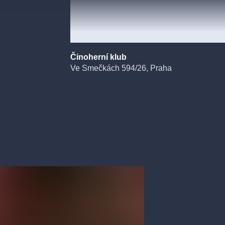
datel, dramaturg
aznými tématy
Často
jevištích.
Činoherní klub
 roce 2007.
Ve Smečkách 594/26, Praha