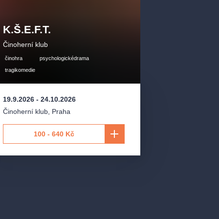
K.Š.E.F.T.
Činoherní klub
činohra
psychologickédrama
e
tragikomedie
ula Odvárková
19.9.2026
-
24.10.2026
Ladislava
Činoherní klub
,
Praha
ík, Jan T.
100 - 640 Kč