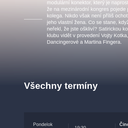
s.r
modulární konektor, který je napros
Agentura 44, s.r.o.
že na mezinárodní kongres pojede 
kolega. Nikdo však není příliš ochot
jeho vlastní žena. Co se stane, když
neřekl, že jste oškliví? Satirickou
klubu vidět v provedení Vojty Kotk
Ostatní hledají
Dancingerové a Martina Fingera.
muzikálypraha
Nejnavštěvovanější
muzikálypraha
divadlopra
Všechny termíny
muzikál
národnídivadlo
Pondelok
Čin
19:30