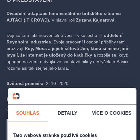
O PŘEDSTAVENÍ
Divadelní adaptace fenomenálního britského sitcomu
AJŤÁCI (IT CROWD).
V hlavní roli
Zuzana Kajnarová
.
Dějí se tam fakt neuvěřitelné věci – v kutlochu
IT oddělení
Reynholm Industries
. Svoje pracovní i osobní příběhy tam
prožívají
Roy, Moss a jejich šéfová Jen, která si mimo jiné
myslí, že internet je uložený do krabičky
a rozbije se, když
upadne na zem, o dvojkové soustavě nikdy neslyšela a Basicu
rozumí asi tak stejně jako lama.
Světová premiéra
: 2. 10. 2020
Fenomén IT Crowd – Co jste o seriálu (možná)
nevěděli
Délka
120
minut
SOUHLAS
DETAILY
VÍCE O COOKIES
Celkem 4 série se vysílaly od 3. 2 2006 do 30. 7. 2010,
speciální díl pak 26. 9. 2013, epizod je celkem 25. Ve srovnání
s dnešními seriály to není mnoho, ale vzniku kultu se vzhledem
Tato webová stránka používá cookies