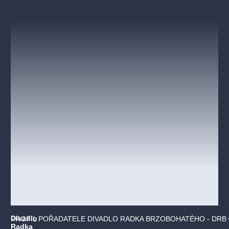
Divadlo
PROFIL POŘADATELE DIVADLO RADKA BRZOBOHATÉHO - DRB
Radka