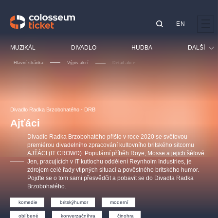
EN
Doporučujeme
MUZIKÁL
DIVADLO
HUDBA
DALŠÍ
Hlavní stránka
Výpis akcí
Detail akce
Festival
Kino
LUCIE BÍLÁ - TURNÉ
KABÁT - TURNÉ 2026
Mamma Mia!
OBYČEJNÁ HOLKA
Pro děti
Divadlo Radka Brzobohatého - DRB
Pink Panther Agency,
Kultura pod hvězdami
2026
s.r.o.
Ajťáci
Prohlídky
Agentura 44, s.r.o.
Divadlo Radka Brzobohatého přišlo v roce 2020 se světovou
Sport
premiérou divadelního zpracování kultovního britského sitcomu
AJŤÁCI (IT CROWD). Populární příběh Roye, Mosse a jejich šéfové
Ostatní
Jen, pracujících v IT kutlochu oddělení Reynholm Industries, je
Ostatní hledají
zdrojem celé řady vtipných situací a pověstného britského humor.
Pojďte se o tom sami přesvědčit a pobavit se do Divadla Radka
muzikálypraha
Brzobohatého.
komedie
britskýhumor
moderní
Nejnavštěvovanější
oblíbené
konverzačníhra
činohra