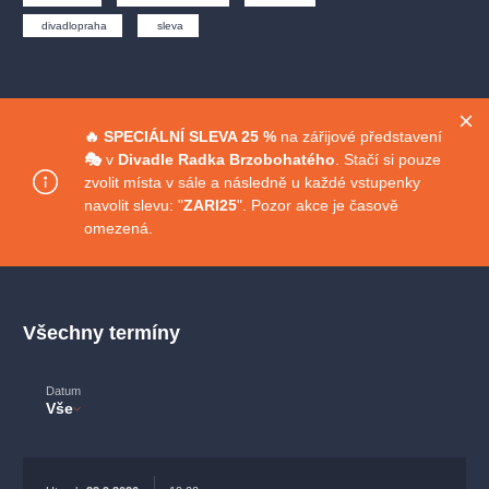
muzikálypraha
divadlopraha
sleva
klasickáhudba
divadlopraha
sleva
filmováhudba
státníopera
rudolfinum
muzikál
národnídivadlo
činohra
🔥 SPECIÁLNÍ
SLEVA 25 %
na zářijové představení
🎭
v
Divadle Radka Brzobohatého
. Stačí si pouze
zvolit místa v sále a následně u každé vstupenky
navolit slevu: "
ZARI25
". Pozor akce je časově
omezená.
Všechny termíny
Datum
Vše