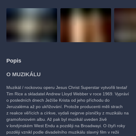
Popis
O MUZIKÁLU
Muzikál / rockovou operu Jesus Christ Superstar vytvořili textař
Tim Rice a skladatel Andrew Lloyd Webber v roce 1969. Vypráví
o posledních dnech Ježíše Krista od jeho příchodu do
Jeruzaléma až po ukřižování. Protože producenti měli strach
z reakce věřících a církve, vydali nejprve písničky z muzikálu na
gramofonovém albu. Až pak byl muzikál uveden živě
v londýnském West Endu a později na Broadwayi. O čtyři roky
později vznikl podle divadelního muzikálu slavný film v režii