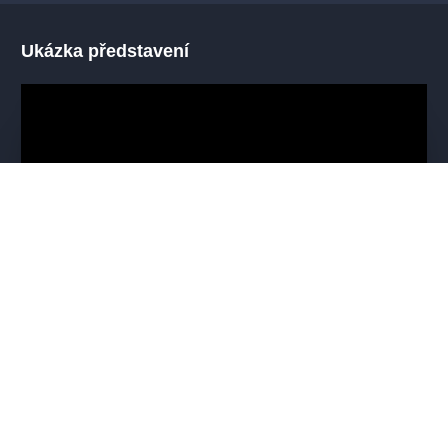
Ukázka představení
Mohlo by se vám líbit
VŠECHNY TERMÍNY