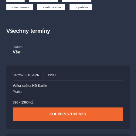
muzikálypraha
divadlopraha
sleva
klasickáhudba
romantomeš
evaburešová
populární
filmováhudba
státníopera
rudolfinum
muzikál
národnídivadlo
činohra
Všechny termíny
Datum
Vše
Štvrtok
5.11.2026
19:00
Velká scéna HD Karlín
Praha
390 - 1390 Kč
KOUPIT VSTUPENKY