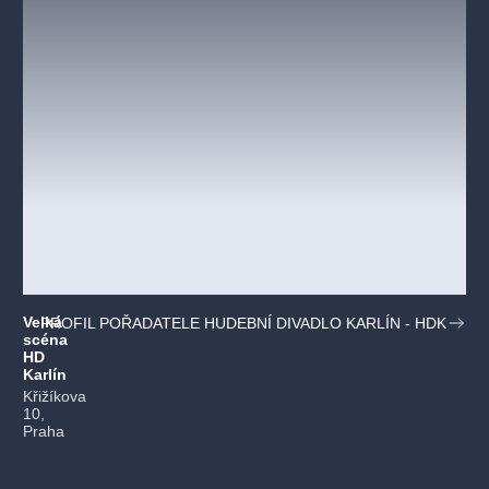
Velká
PROFIL POŘADATELE HUDEBNÍ DIVADLO KARLÍN - HDK
scéna
HD
Karlín
Křižíkova
10,
Praha