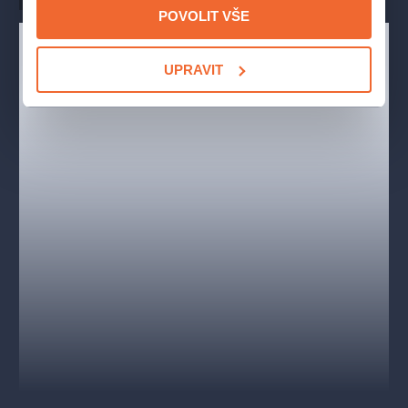
OBSAZENÍ
POVOLIT VŠE
Ježíš Kristus –
Václav Noid Bárta
Jidáš Iškariotský –
Roman Tomeš
UPRAVIT
Máří Magdalena –
Eva Burešová
,
Dasha
Pilát Pontský –
Pavel Polák
Herodes Antipa –
Ondřej Gregor Brzobohatý
,
Jiří Korn
Kaifáš –
Lukáš Krámer – Hynek
,
Radek Seidl
Annáš –
Josef Štágr
,
Jaromír Holub
Apoštol Šimon Petr –
Jiří Mach
,
František Pytloun
Apoštol Šimon Zélótes –
Lukáš Kellner
Johanna –
Eliška Bártová
,
Kateřina Šlégrová
Zuzana –
Kateřina Nováková
Berenika –
Daniela Křehlová (Lebedová)
Marta –
Veronika Morávková
,
Petra Kosková
Služka –
Eva Miškovič
Soul Girls –
Athina Langoska
,
Daniela Kroftová
,
Lada
Soukupová
,
Hana Kadlecová
,
Ilona Vozničková
Jan –
Dominik Hybler
Jakub –
Lukáš Randák
,
Petr Faltus
Ondřej –
Marek Stojánek