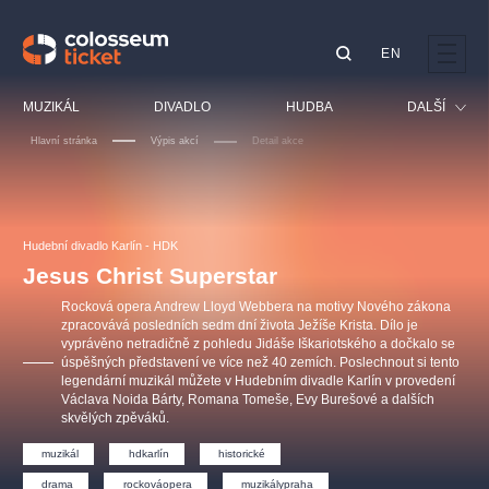
EN
Doporučujeme
MUZIKÁL
DIVADLO
HUDBA
DALŠÍ
Hlavní stránka
Výpis akcí
Detail akce
Festival
Kino
LUCIE BÍLÁ - TURNÉ
KABÁT - TURNÉ 2026
Mamma Mia!
OBYČEJNÁ HOLKA
Pro děti
Hudební divadlo Karlín - HDK
Pink Panther Agency,
Kultura pod hvězdami
2026
s.r.o.
Jesus Christ Superstar
Prohlídky
Agentura 44, s.r.o.
Rocková opera Andrew Lloyd Webbera na motivy Nového zákona
Sport
zpracovává posledních sedm dní života Ježíše Krista. Dílo je
vyprávěno netradičně z pohledu Jidáše Iškariotského a dočkalo se
Ostatní
úspěšných představení ve více než 40 zemích. Poslechnout si tento
Ostatní hledají
legendární muzikál můžete v Hudebním divadle Karlín v provedení
Václava Noida Bárty, Romana Tomeše, Evy Burešové a dalších
muzikálypraha
skvělých zpěváků.
muzikál
hdkarlín
historické
Nejnavštěvovanější
drama
rockováopera
muzikálypraha