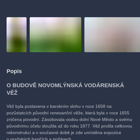
muzikálypraha
divadlopraha
sleva
klasickáhudba
filmováhudba
státníopera
rudolfinum
muzikál
národnídivadlo
činohra
Popis
O BUDOVĚ NOVOMLÝNSKÁ VODÁRENSKÁ
VĚŽ
Věž byla postavena v barokním slohu v roce 1658 na
pozůstatcích původní renesanční věže, která byla v roce 1655
zničena povodní. Zásobovala vodou dolní Nové Město a svému
původnímu účelu sloužila až do roku 1877. Věž prošla celkovou
rekonstrukcí a v současné době je zde umístěna expozice
o pražských hasičích a požárech.