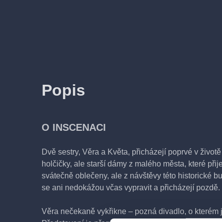
Popis
O INSCENACI
Dvě sestry, Věra a Květa, přicházejí poprvé v život
holčičky, ale starší dámy z malého města, které přij
svátečně oblečeny, ale z návštěvy této historické bu
se ani nedokážou včas vypravit a přicházejí pozdě.
Věra nečekaně vykřikne – pozná divadlo, o kterém j