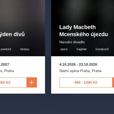
Lady Macbeth
týden divů
Mcenského újezdu
Národní divadlo
poetické
fantasy
opera
tragédie
šostakovič
3.2027
4.10.2026
-
23.10.2026
lo
,
Praha
Státní opera Praha
,
Praha
690 Kč
490 - 1390 Kč