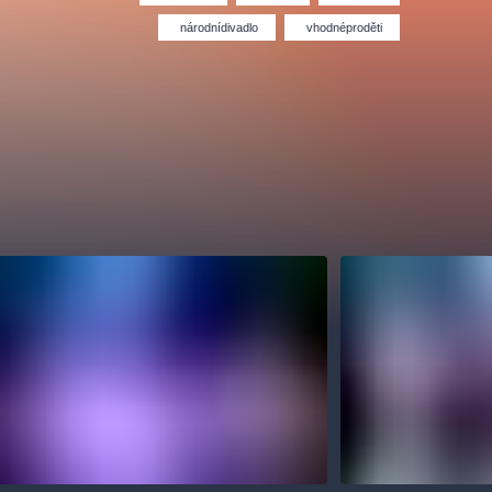
Divadlo Hybernia
Filmový orchestr Praha
le
(FOP)
národnídivadlo
vhodnéproděti
rudolfinum