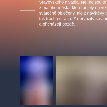
s.r
Stavovského divadla. Ne, nejsou to 
Agentura 44, s.r.o.
z malého města, které přijely na ví
svátečně oblečeny, ale z návštěvy t
tak trochu strach. Z nervozity se a
a přicházejí pozdě.
Ostatní hledají
muzikálypraha
Nejnavštěvovanější
muzikálypraha
divadlopra
muzikál
národnídivadlo