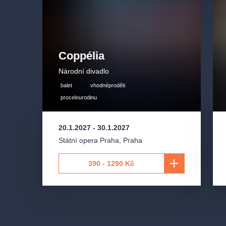
Komtur -
Štěpán Lustyk
a další.
Coppélia
Překlad:
Michal Sieczkowski,
Lukáš Trpišovský
Národní divadlo
balet
vhodnéproděti
Režie:
Anna Klimešová
procelourodinu
Dramaturgie:
Nina Jacques
20.1.2027
-
30.1.2027
Státní opera Praha
,
Praha
Scéna:
Mikoláš Zika
390 - 1290 Kč
Kostýmy:
Klára Fleková