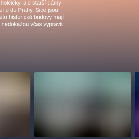
.o.
holčičky, ale starší dámy
Parnas Ensemb
kend do Prahy. Sice jsou
éto historické budovy mají
ni nedokážou včas vypravit
ha
sleva
klasickáhudba
filmováhudba
státníopera
činohra