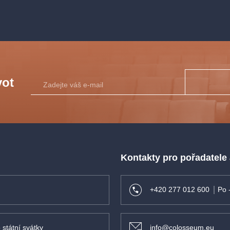
vot
Kontakty pro pořadatele
+420 277 012 600
Po 
 státní svátky
info@colosseum.eu