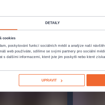
 obě hlučné dámy z divadla vyvedeny.
ed mnoha lety zmizel, měl se
ačnou dít kouzla…
DETAILY
éry 22. a 23. února 2024 ve
á cookies
klam, poskytování funkcí sociálních médií a analýze naší návšt
 náš web používáte, sdílíme se svými partnery pro sociální média
 s dalšími informacemi, které jste jim poskytli nebo které získa
UPRAVIT