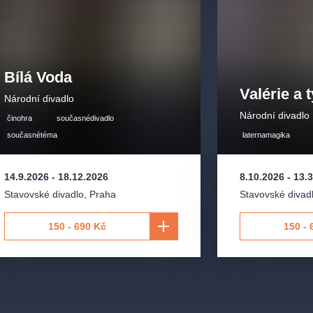
Bílá Voda
Valérie a 
Národní divadlo
Národní divadlo
činohra
současnédivadlo
současnétéma
laternamagika
14.9.2026
-
18.12.2026
8.10.2026
-
13.
Stavovské divadlo
,
Praha
Stavovské divad
150 - 690 Kč
150 - 