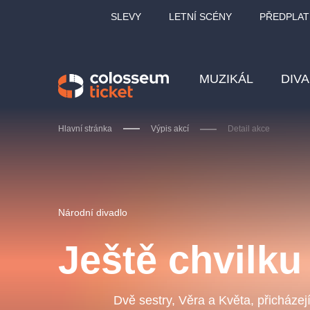
SLEVY
LETNÍ SCÉNY
PŘEDPLAT
MUZIKÁL
DIV
Hlavní stránka
Výpis akcí
Detail akce
Doporučujeme
Národní divadlo
Ještě chvilku
LUCIE BÍLÁ - TURNÉ
KA
OBYČEJNÁ HOLKA
Dvě sestry, Věra a Květa, přicházej
Pi
2026