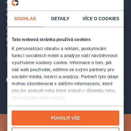
Koncert propojuje svěží energii mladé generace s noblesou
prvorepublikové hudební tradice. Na jednom pódiu se setkají
Orchestr Ježkovy stopy
a
Orchestr Paměti národa
, aby
SOUHLAS
DETAILY
VÍCE O COOKIES
společně uvedly výběr z Ježkovy tvorby: swingové skladby,
písně z Osvobozeného divadla, Toccata pro klavír i méně
známé klenoty. Součástí koncertu budou také speciální hosté:
Tato webová stránka používá cookies
Dan Bárta
a
Ondřej Kabrna
. Úvodním slovem vás provede
konferenciér Radek Žitný.
K personalizaci obsahu a reklam, poskytování
funkcí sociálních médií a analýze naší návštěvnosti
Délka
120
minut
Hudba, která byla ve své době vizionářská, dodnes fascinuje
využíváme soubory cookie. Informace o tom, jak
svěžestí, nadhledem a humorem.
náš web používáte, sdílíme se svými partnery pro
sociální média, inzerci a analýzy. Partneři tyto údaje
Místa
Účinkují
mohou zkombinovat s dalšími informacemi, které
jste jim poskytli nebo které získali v důsledku toho,
Orchestr Ježkovy stopy
PROFIL POŘADATELE SOUND/SCREEN PRODUCTION
že používáte jejich služby.
Orchestr Paměti národa
POVOLIT VŠE
Hosté:
Přihlaste se k odběru a vychutnejte si kulturní život