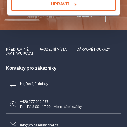
naplno!
Dan Bárta
- zpěv
UPRAVIT
Ondřej Kabrna
- klavír
ODESLAT
www.jezkovystopy.cz
PŘEDPLATNÉ
PRODEJNÍ MÍSTA
DÁRKOVÉ POUKAZY
JAK NAKUPOVAT
Kontakty pro zákazníky
Nejčastější dotazy
+420 277 012 677
Po - Pá 8:00 - 17:00 - Mimo státní svátky
info@colosseumticket.cz