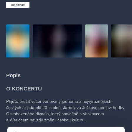
muzikálypraha
divadlopraha
sleva
klasickáhudba
rudolfinum
filmováhudba
státníopera
rudolfinum
muzikál
národnídivadlo
činohra
Popis
O KONCERTU
Přijďte prožít večer věnovaný jednomu z nejvýraznějších
českých skladatelů 20. století, Jaroslavu Ježkovi, géniovi hudby
Osvobozeného divadla, který společně s Voskovcem
a Werichem navždy změnil českou kulturu.