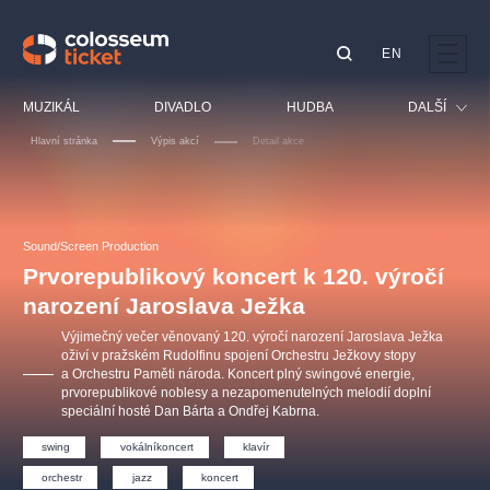
EN
Doporučujeme
MUZIKÁL
DIVADLO
HUDBA
DALŠÍ
Hlavní stránka
Výpis akcí
Detail akce
Festival
Kino
LUCIE BÍLÁ - TURNÉ
KABÁT - TURNÉ 2026
Mamma Mia!
OBYČEJNÁ HOLKA
Pro děti
Sound/Screen Production
Pink Panther Agency,
Kultura pod hvězdami
2026
s.r.o.
Prvorepublikový koncert k 120. výročí
Prohlídky
Agentura 44, s.r.o.
narození Jaroslava Ježka
Sport
Výjimečný večer věnovaný 120. výročí narození Jaroslava Ježka
Ostatní
oživí v pražském Rudolfinu spojení Orchestru Ježkovy stopy
a Orchestru Paměti národa. Koncert plný swingové energie,
Ostatní hledají
prvorepublikové noblesy a nezapomenutelných melodií doplní
muzikálypraha
speciální hosté Dan Bárta a Ondřej Kabrna.
swing
vokálníkoncert
klavír
Nejnavštěvovanější
orchestr
jazz
koncert