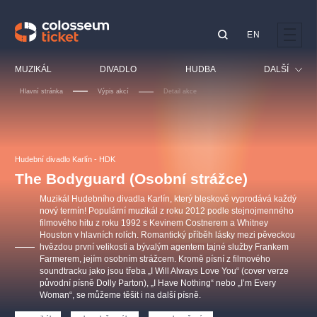
EN
Doporučujeme
MUZIKÁL
DIVADLO
HUDBA
DALŠÍ
Hlavní stránka
Výpis akcí
Detail akce
Festival
Kino
LUCIE BÍLÁ - TURNÉ
KABÁT - TURNÉ 2026
Mamma Mia!
OBYČEJNÁ HOLKA
Pro děti
Hudební divadlo Karlín - HDK
Pink Panther Agency,
Kultura pod hvězdami
2026
s.r.o.
The Bodyguard (Osobní strážce)
Prohlídky
Agentura 44, s.r.o.
Muzikál Hudebního divadla Karlín, který bleskově vyprodává každý
Sport
nový termín! Populární muzikál z roku 2012 podle stejnojmenného
filmového hitu z roku 1992 s Kevinem Costnerem a Whitney
Ostatní
Houston v hlavních rolích. Romantický příběh lásky mezi pěveckou
Ostatní hledají
hvězdou první velikosti a bývalým agentem tajné služby Frankem
Farmerem, jejím osobním strážcem. Kromě písní z filmového
muzikálypraha
soundtracku jako jsou třeba „I Will Always Love You“ (cover verze
původní písně Dolly Parton), „I Have Nothing“ nebo „I’m Every
Woman“, se můžeme těšit i na další písně.
Nejnavštěvovanější