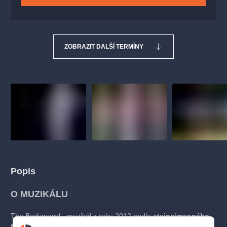
ZOBRAZIT DALŠÍ TERMÍNY
Popis
O MUZIKÁLU
The Bodyguard - muzikál z roku 2012 podle
stejnojmenného
filmového hitu z roku 1992 s Kevinem Costnerem