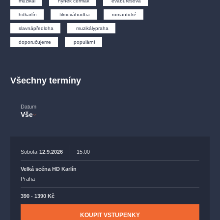
muzikál
hynek čermák
evaburešová
muzikálypraha
divadlopraha
sleva
klasickáhudba
hdkarlín
filmováhudba
romantické
filmováhudba
státníopera
rudolfinum
muzikál
slavnápředloha
muzikálypraha
národnídivadlo
činohra
doporučujeme
populární
Všechny termíny
Datum
Vše
Sobota
12.9.2026
15:00
Velká scéna HD Karlín
Praha
390 - 1390 Kč
KOUPIT VSTUPENKY