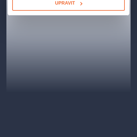
UPRAVIT
divadelního muzikálu přidány. Za všechny například „One
Moment In Time“, „I Wanna Dance With Somebody“, „Saving All
My Love For You“ a spousta dalších.
Anglické titulky
(viditelné pouze pro přízemí a VIP lóže |
English subtitles - only visible for ground floor and VIP boxes).
OBSAZENÍ A TVŮRCI
Rachel Marron -
Eva Burešová / Mašková Tereza
Bill Devaney -
Nečas Pavel / Suchařípa David
Frank Farmer -
Čermák Hynek
Nicki Marron -
Dasha / Hatalová Natália
Sy Spector -
Denny Ratajský / Hes Oskar
Tony Scibelli -
Richard Genzer
The Stalker -
Jan Sklenář / Filip Kaňkovský
Fletcher -
Tobiáš Freja / Matěj Hezký
Bill Devaney -
Nečas Pavel, Suchařípa David
Understudy Frank Farmer, The Stalker -
Hrbáč Ivo