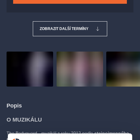
ZOBRAZIT DALŠÍ TERMÍNY
Popis
O MUZIKÁLU
The Bodyguard - muzikál z roku 2012 podle
stejnojmenného
filmového hitu z roku 1992 s Kevinem Costnerem