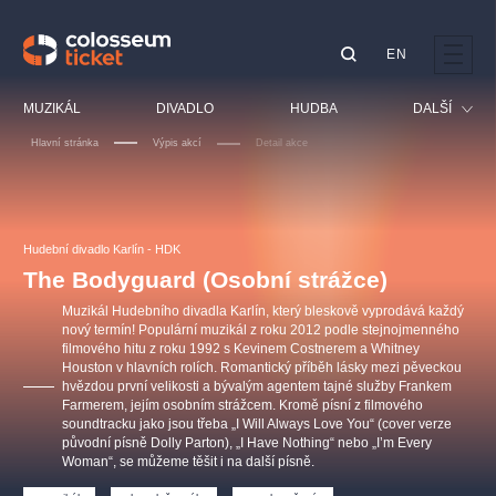
EN
Doporučujeme
MUZIKÁL
DIVADLO
HUDBA
DALŠÍ
Hlavní stránka
Výpis akcí
Detail akce
Festival
Kino
LUCIE BÍLÁ - TURNÉ
KABÁT - TURNÉ 2026
Mamma Mia!
OBYČEJNÁ HOLKA
Pro děti
Hudební divadlo Karlín - HDK
Pink Panther Agency,
Kultura pod hvězdami
2026
s.r.o.
The Bodyguard (Osobní strážce)
Prohlídky
Agentura 44, s.r.o.
Muzikál Hudebního divadla Karlín, který bleskově vyprodává každý
Sport
nový termín! Populární muzikál z roku 2012 podle stejnojmenného
filmového hitu z roku 1992 s Kevinem Costnerem a Whitney
Ostatní
Houston v hlavních rolích. Romantický příběh lásky mezi pěveckou
Ostatní hledají
hvězdou první velikosti a bývalým agentem tajné služby Frankem
Farmerem, jejím osobním strážcem. Kromě písní z filmového
muzikálypraha
soundtracku jako jsou třeba „I Will Always Love You“ (cover verze
původní písně Dolly Parton), „I Have Nothing“ nebo „I’m Every
Woman“, se můžeme těšit i na další písně.
Nejnavštěvovanější