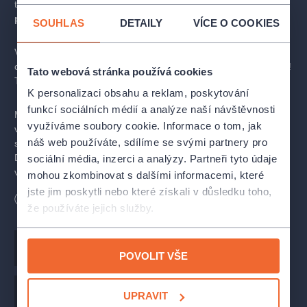
té příležitosti na Vás čeká i překvapení, které jste na
Kultuře
pod hvězdami
ještě neviděli!
SOUHLAS
DETAILY
VÍCE O COOKIES
V letech 1995-1998 ho vidělo
rekordních 1,2 milionů diváků
,
což je dosud nevídaný a nepřekonaný český muzikálový rekord!
Tato webová stránka používá cookies
Téměř hned byl nazván českým muzikálem století.
K personalizaci obsahu a reklam, poskytování
funkcí sociálních médií a analýze naší návštěvnosti
Muzikál vznikl na námět Stokerova románu Drákula, kterého se
využíváme soubory cookie. Informace o tom, jak
však drží jen velmi volně. Děj se odehrává v 15. století, v 19.
náš web používáte, sdílíme se svými partnery pro
století a v neurčité blízké budoucnosti. Představovat více
Draculu není třeba. Pod širým nebem se v rámci koncertní
sociální média, inzerci a analýzy. Partneři tyto údaje
verze muzikálu rozezní písně
Vím, že jsi se mnou,
mohou zkombinovat s dalšími informacemi, které
Nespravedlivý Bůh, Jsi můj pán
a další.
jste jim poskytli nebo které získali v důsledku toho,
Délka
100
minut
Přestávka - 30 minut
že používáte jejich služby.
-
výpravná koncertní verze
(oproti celému muzikálu jde
o kratší verzi, kde děj vypráví uvaděč, účinkující jsou
Hudba
Karel Svoboda
v kostýmech, pódium zdobí vybrané kulisy a z muzikálu zazní
POVOLIT VŠE
největší hity za doprovodu taneční company)
-
jeden z nejúspěšnějších českých muzikálů
- představení pod hvězdným nebem na řadě krásných míst po
Autor
Zdeňek Borovec
Libreto
Richard Hes
UPRAVIT
celé České republice -
zámek Frýdek, zámek Třeboň, zámek