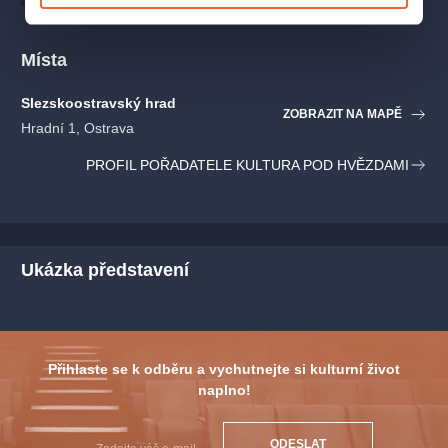
Kroměříž, zámek Konopiště a celá řada dalších
.
Místa
OBSAZENÍ
Slezskoostravský hrad
Dracula:
Marian Vojtko
ZOBRAZIT NA MAPĚ
Hradní 1, Ostrava
Steven:
Josef Vágner / Tomáš Löbl
Šašek, Sluha, Profesor:
Tomáš Trapl
PROFIL POŘADATELE KULTURA POD HVĚZDAMI
Adriana, Sandra:
Kamila Nývltová
Lorraine:
Linda Finková
Herci mohou být v jednotlivých představeních nahrazeni
Ukázka představení
alternujícími kolegy.
INFORMACE PRO NÁVŠTĚVNÍKY
DOPORUČUJEME
Přihlaste se k odběru a vychutnejte si kulturní život
– včasný příjezd, areál bývá otevřen většinou 1 hodinu před
naplno!
začátkem představení
– teplé oblečení (i když přes den může být teplo, v noci se
ODESLAT
ochladí)