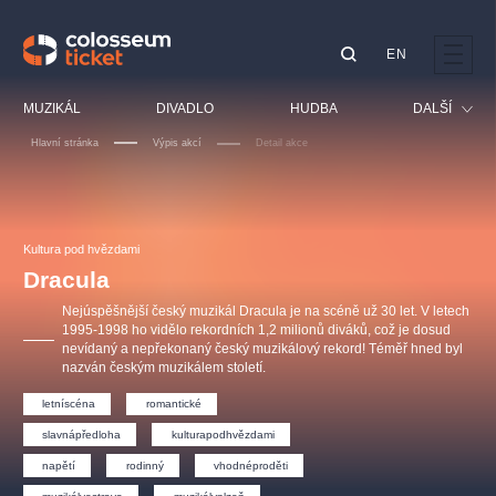
EN
Doporučujeme
MUZIKÁL
DIVADLO
HUDBA
DALŠÍ
Hlavní stránka
Výpis akcí
Detail akce
Festival
Kino
LUCIE BÍLÁ - TURNÉ
KABÁT - TURNÉ 2026
Mamma Mia!
OBYČEJNÁ HOLKA
Pro děti
Kultura pod hvězdami
Pink Panther Agency,
Kultura pod hvězdami
2026
s.r.o.
Dracula
Prohlídky
Agentura 44, s.r.o.
Nejúspěšnější český muzikál Dracula je na scéně už 30 let. V letech
Sport
1995-1998 ho vidělo rekordních 1,2 milionů diváků, což je dosud
nevídaný a nepřekonaný český muzikálový rekord! Téměř hned byl
Ostatní
nazván českým muzikálem století.
Ostatní hledají
letníscéna
romantické
muzikálypraha
slavnápředloha
kulturapodhvězdami
Nejnavštěvovanější
napětí
rodinný
vhodnéproděti