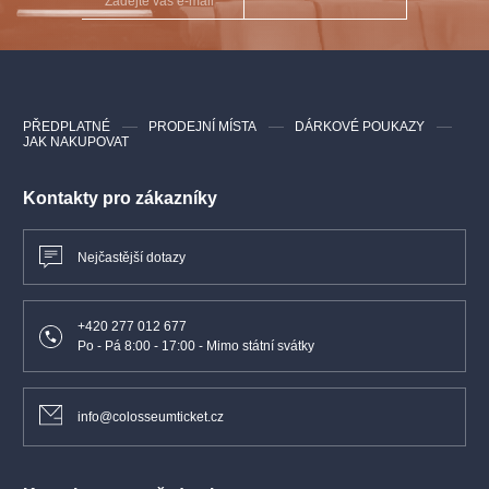
– pláštěnku (deštníky nejsou z hlediska bezpečnosti povoleny)
–akce pod širým nebem se koná za každého počasí
V místě konání pro vás máme nachystané prodejní stánky
s občerstvením, nápoji a dobrým vínem.
PŘEDPLATNÉ
PRODEJNÍ MÍSTA
DÁRKOVÉ POUKAZY
JAK NAKUPOVAT
Korunní pevnůstka Olomouc
Představení se koná v Korunní pevnůstce v Olomouci, jež se
Kontakty pro zákazníky
nachází na adrese
17. listopadu 7, 779 00 Olomouc 9.
Parkování je možné na přilehlých parkovištích v rámci centra
Nejčastější dotazy
města Olomouc (např. Tržnice, Šantovka, U Terezské brány).
Parkoviště jsou pěšky cca 10-15 minut od místa konání.
+420 277 012 677
Hospitál Kuks
Po - Pá 8:00 - 17:00 - Mimo státní svátky
Představení se koná v hospitálu Kuks, jež se nachází na
adrese
Kuks 81, 544 43 Kuks
.
Parkování je možné přímo
u hospitálu Kuks na vyhrazeném místě (bude označeno)
info@colosseumticket.cz
a dostanete se tam přes obce Brod a Slotov. Budete tak přímo
u místa konání a pěšky to budete mít do tří minut.