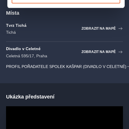
Autor:
Norm Foster
Místa
Režie:
Jakub Špalek, Barbora Mašková
Překlad:
Martin Fahrner
Tvrz Tichá
ZOBRAZIT NA MAPĚ
Výprava:
Petra Krčmářová
Tichá
Dramaturgie:
Lenka Bočková
Hudba:
Daniel Fikejz
Fotografie:
Martin Svoboda
Divadlo v Celetné
ZOBRAZIT NA MAPĚ
Celetná 595/17, Praha
Margot:
Eva Elsnerová
PROFIL POŘADATELE SPOLEK KAŠPAR (DIVADLO V CELETNÉ)
Tate:
Jitka Nerudová
Connie:
Ilona Svobodová
Dora:
Monika Zoubková
Ukázka představení