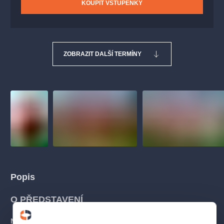
KOUPIT VSTUPENKY
ZOBRAZIT DALŠÍ TERMÍNY
Popis
O PŘEDSTAVENÍ
Nechce se vám do divadla? Pojďte na golf!
Čtyři ženy