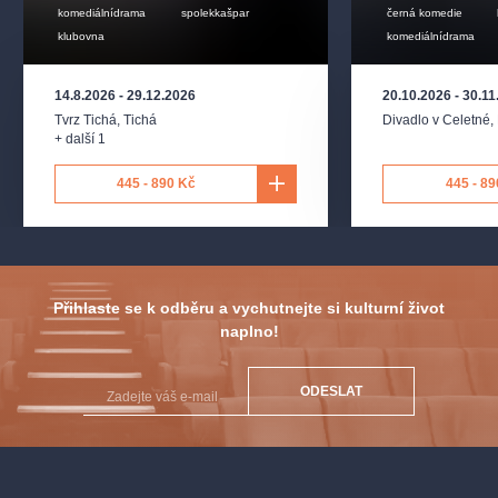
komediálnídrama
spolekkašpar
černá komedie
klubovna
komediálnídrama
14.8.2026
-
29.12.2026
20.10.2026
-
30.11
Tvrz Tichá
,
Tichá
Divadlo v Celetné
,
+ další 1
445 - 890 Kč
445 - 89
Přihlaste se k odběru a vychutnejte si kulturní život
naplno!
ODESLAT