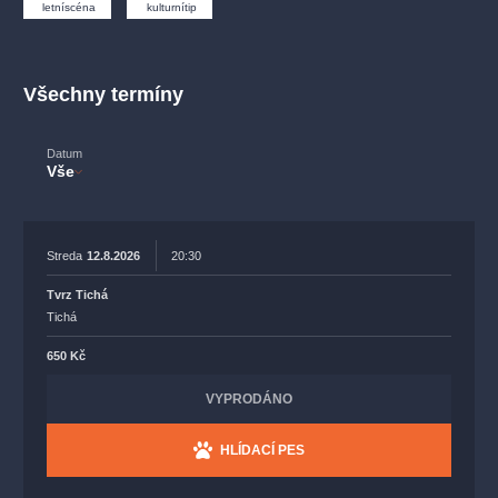
muzikálypraha
divadlopraha
sleva
klasickáhudba
letníscéna
kulturnítip
filmováhudba
státníopera
rudolfinum
muzikál
národnídivadlo
činohra
Všechny termíny
Datum
Vše
Streda
12.8.2026
20:30
Tvrz Tichá
Tichá
650 Kč
VYPRODÁNO
HLÍDACÍ PES