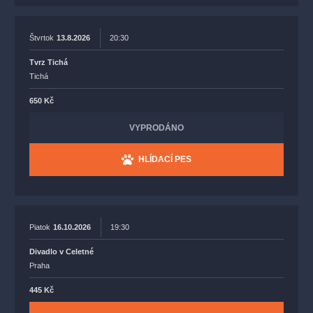
Štvrtok
13.8.2026
20:30
Tvrz Tichá
Tichá
650 Kč
VYPRODÁNO
HLÍDACÍ PES
Piatok
16.10.2026
19:30
Divadlo v Celetné
Praha
445 Kč