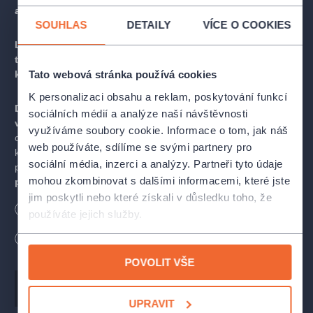
a osmnáct jamek.
SOUHLAS
DETAILY
VÍCE O COOKIES
Láska, děti, kariéra, životní prohry a zjištění, že každý není
tím, kým se zdá být – opravdu znáte svou nejlepší
kamarádku?
Tato webová stránka používá cookies
K personalizaci obsahu a reklam, poskytování funkcí
Den po pohřbu Catherine se její nejbližší kamarádky
sociálních médií a analýze naší návštěvnosti
vydávají na golfové hřiště
, kam s ní posledních čtrnáct let
využíváme soubory cookie. Informace o tom, jak náš
chodily. K Margo, Tate a Connie se přidává i Dory, Catherinina
web používáte, sdílíme se svými partnery pro
kamarádka z Kanady, kterou zbylé ženy potkaly teprve na
sociální média, inzerci a analýzy. Partneři tyto údaje
pohřbu.
Mezi jednotlivými odpaly a jamkami spolu ženy
mohou zkombinovat s dalšími informacemi, které jste
probírají všednosti i nevšednosti svých životů
s nadhledem či (ne)potlačovanými poznámkami
. Každá
jim poskytli nebo které získali v důsledku toho, že
Délka
90
minut
Bezbariérový vstup
z žen se vyrovnává s životními nástrahami po svém, ale řeší to
používáte jejich služby.
společně a rozličnými názory, ať už se týkají lásky, dětí či
Bez přestávky
kariéry. A možná si i vzpomenou na svou zesnulou kamarádku.
POVOLIT VŠE
V roce 2014 měla hra premiéru v Kanadě.
Autor
Norm Foster
UPRAVIT
OBSAZENÍ A TVŮRCI