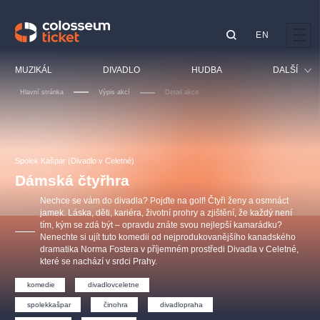
EN
Doporučujeme
MUZIKÁL
DIVADLO
HUDBA
DALŠÍ
Hlavní stránka
Výpis akcí
Detail akce
Festival
Kino
LUCIE BÍLÁ - TURNÉ
KABÁT - TURNÉ 2026
Mamma Mia!
OBYČEJNÁ HOLKA
Pro děti
Spolek Kašpar (Divadlo v Celetné)
Pink Panther Agency,
Kultura pod hvězdami
2026
s.r.o.
Dámská čtyřhra
Prohlídky
Agentura 44, s.r.o.
Nechce se vám do divadla? Pojďte na golf! Čtyři ženy a osmnáct
Sport
jamek. Láska, děti, kariéra, životní prohry a zjištění, že každý není
tím, kým se zdá být – opravdu znáte svou nejlepší kamarádku?
Ostatní
Nenechte si ujít tuto komedii od nejprodukovanějšího kanadského
Ostatní hledají
dramatika Norma Fostera v příjemném prostředi Divadla v Celetné,
které se nachází v srdci Prahy.
muzikálypraha
komedie
divadlovceletne
Nejnavštěvovanější
spolekkašpar
činohra
divadlopraha