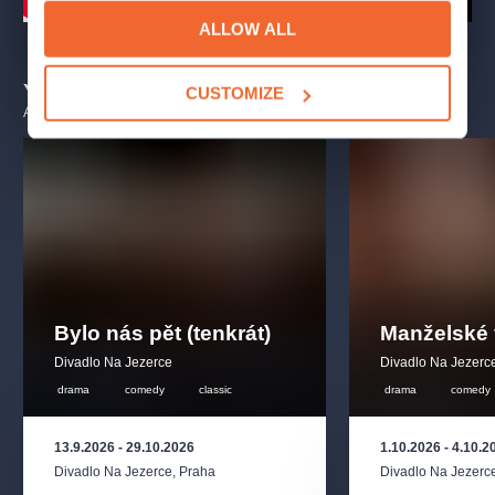
ALLOW ALL
You may also like
CUSTOMIZE
ALL EVENTS
Bylo nás pět (tenkrát)
Manželské 
Divadlo Na Jezerce
Divadlo Na Jezerc
drama
comedy
classic
drama
comedy
13.9.2026
-
29.10.2026
1.10.2026
-
4.10.2
Divadlo Na Jezerce
,
Praha
Divadlo Na Jezerc