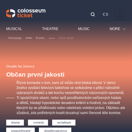
CS
Our tips
MUSICAL
THEATRE
MUSIC
MORE
Homepage
Events
Event detail
Festival
Cinema
LUCIE BÍLÁ - TURNÉ
KABÁT - TURNÉ 2026
Mamma Mia!
OBYČEJNÁ HOLKA
Children
Divadlo Na Jezerce
Pink Panther Agency,
Kultura pod hvězdami
2026
s.r.o.
Občan první jakosti
Tours
Agentura 44, s.r.o.
Řízná komedie o tom, kam až může vést lidská blbost. V rámci
Sport
živého vysílání televizní talkshow se setkáváme s pěticí náhodně
vybraných diváků a tak trochu nesmiřitelných názorových oponentů.
Others
Ti společnými silami, nebo spíš prostřednictvím neřízených hádek
Other's search
a střetů, hledají hypotetické desatero kritérií a hodnot, na základě
kterých by se přidělovalo nebo odebíralo volební právo. Otázkou ale
musicalsprague
zůstává, zda potřebných kvalit dosahují sami členové této komise.
drama
comedy
socialtopic
The most popular
praguetheatre
divadlonajezerce