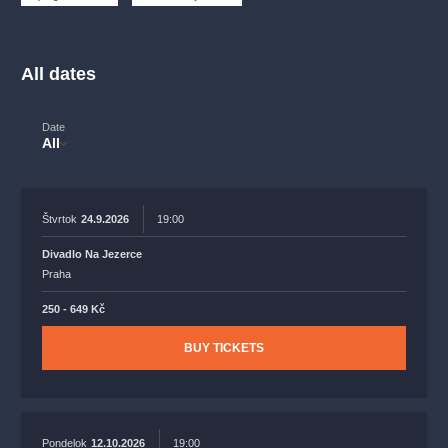
musicalsprague
praguetheatre
sale
classicalmusic
filmmusic
thestateopera
rudolfinum
musical
All dates
nationaltheatre
drama
Date
All
Štvrtok
24.9.2026
19:00
Divadlo Na Jezerce
Praha
250 - 649 Kč
BUY TICKETS
Pondelok
12.10.2026
19:00