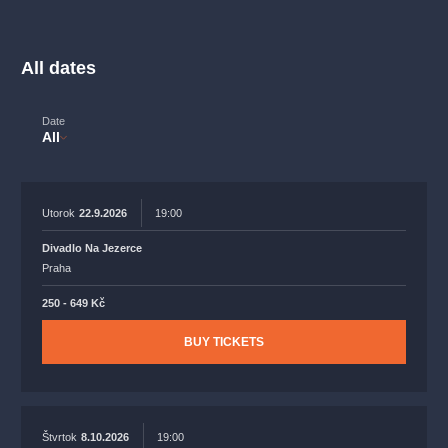
musicalsprague
praguetheatre
sale
classicalmusic
filmmusic
thestateopera
rudolfinum
musical
All dates
nationaltheatre
drama
Date
All
Utorok
22.9.2026
19:00
Divadlo Na Jezerce
Praha
250 - 649 Kč
BUY TICKETS
Štvrtok
8.10.2026
19:00