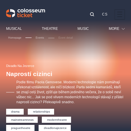
CS
Our tips
MUSICAL
THEATRE
MUSIC
MORE
Homepage
Events
Event detail
Festival
Cinema
LUCIE BÍLÁ - TURNÉ
KABÁT - TURNÉ 2026
Mamma Mia!
OBYČEJNÁ HOLKA
Children
Divadlo Na Jezerce
Pink Panther Agency,
Kultura pod hvězdami
2026
s.r.o.
Naprostí cizinci
Tours
Agentura 44, s.r.o.
Podle filmu Paola Genovese. Moderní technologie nám pomáhají
Sport
překonat vzdálenost, ale ničí blízkost. Parta sedmi kamarádů, kteří
se znají celý život, zjišťuje během jediného večera, že o sobě neví
Others
vůbec nic... Jak se pod vlivem moderních technologií stávají z přátel
Other's search
naprostí cizinci? Překvapivě snadno.
musicalsprague
drama
relationships
mainstreamnews
moderntheatre
The most popular
praguetheatre
divadlonajezerce