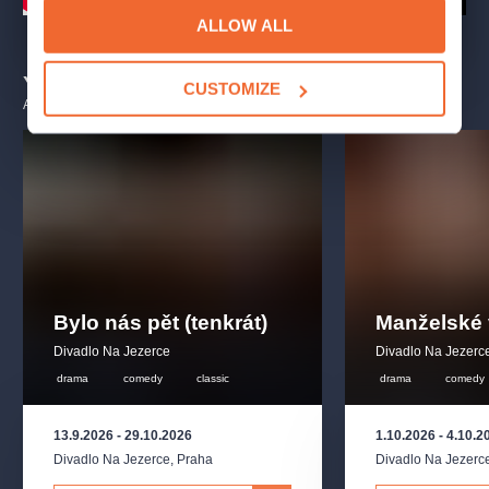
ALLOW ALL
You may also like
CUSTOMIZE
ALL EVENTS
Bylo nás pět (tenkrát)
Manželské 
Divadlo Na Jezerce
Divadlo Na Jezerc
drama
comedy
classic
drama
comedy
13.9.2026
-
29.10.2026
1.10.2026
-
4.10.2
Divadlo Na Jezerce
,
Praha
Divadlo Na Jezerc