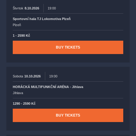
Štvrtok
8.10.2026
19:00
Sportovní hala TJ Lokomotiva Plzeň
Plzeň
1 - 2590 Kč
BUY TICKETS
Sobota
10.10.2026
19:00
HORÁCKÁ MULTIFUNKČNÍ ARÉNA - Jihlava
Jihlava
1290 - 2590 Kč
BUY TICKETS