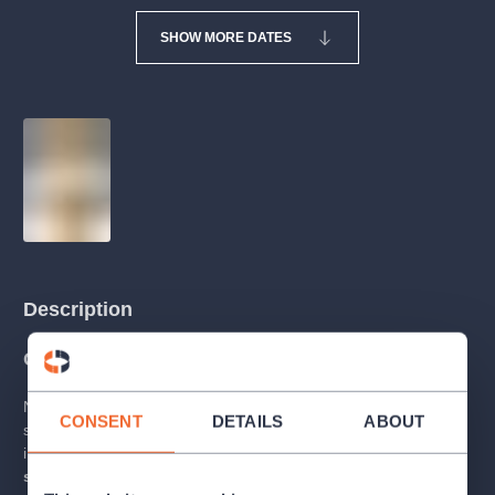
SHOW MORE DATES
Description
O KONCERTU
Naše nejúspěšnější zpěvačka
Lucie Bílá
se rozhodla oslavit
CONSENT
DETAILS
ABOUT
své významné životní jubileum na pódiích napříč celou Českou
i Slovenskou republikou i s
kapelou Petra Maláska
,
Bílým
sborem
a
Epoque Quartetem.