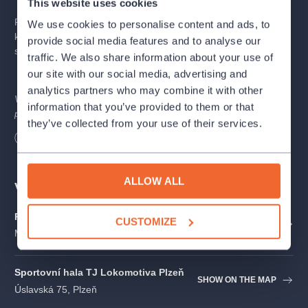
This website uses cookies
Přijďte s Lucií oslavit její významné narozeniny na výjimečný
We use cookies to personalise content and ads, to
koncert plný dokonalého zpěvu, vynikající hudby, nádherných
provide social media features and to analyse our
světel a efektů spojených do jedné velkolepé show!
traffic. We also share information about your use of
our site with our social media, advertising and
analytics partners who may combine it with other
V případě zájmu o vstupenky pro vozíčkáře a doprovod, nás
information that you’ve provided to them or that
prosím kontaktujte na e-mailu
info@colosseumticket.cz
they’ve collected from your use of their services.
Length
120
minutes
ALLOW ALL
Venues
ROCKNET ARÉNA - Chomutov
CUSTOMIZE
SHOW ON THE MAP
Mostecká 5773, Chomutov
Sportovní hala TJ Lokomotiva Plzeň
SHOW ON THE MAP
Úslavská 75, Plzeň