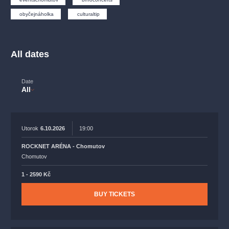
musicalsprague
praguetheatre
sale
classicalmusic
obyčejnáholka
culturaltip
filmmusic
thestateopera
rudolfinum
musical
nationaltheatre
drama
All dates
Date
All
Utorok
6.10.2026
19:00
ROCKNET ARÉNA - Chomutov
Chomutov
1 - 2590 Kč
BUY TICKETS