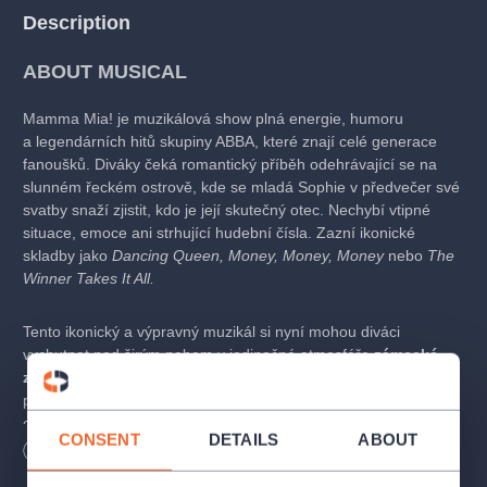
Description
ABOUT MUSICAL
Mamma Mia! je muzikálová show plná energie, humoru
a legendárních hitů skupiny ABBA, které znají celé generace
fanoušků. Diváky čeká romantický příběh odehrávající se na
slunném řeckém ostrově, kde se mladá Sophie v předvečer své
svatby snaží zjistit, kdo je její skutečný otec. Nechybí vtipné
situace, emoce ani strhující hudební čísla. Zazní ikonické
skladby jako
Dancing Queen, Money, Money, Money
nebo
The
Winner Takes It All.
Tento ikonický a výpravný muzikál si nyní mohou diváci
vychutnat pod širým nebem v jedinečné atmosféře
zámecké
zahrady v Kroměříži
. Čeká vás plnohodnotné muzikálové
představení s živým orchestrem, působivou scénou,
choreografiemi i skvělými hereckými a pěveckými výkony.
CONSENT
DETAILS
ABOUT
Mamma Mia! nabízí večer plný emocí, zábavy a hudby, která
Length
155
minutes
vás zvedne ze sedadel.