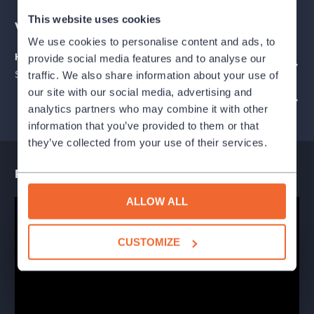
This website uses cookies
Nastudování:
Městské divadlo Brno
Venues
We use cookies to personalise content and ads, to
PERFORMERS
Kroměříž zámek
provide social media features and to analyse our
SHOW ON THE MAP
Sněmovní náměstí 1, Kroměříž
traffic. We also share information about your use of
Donna Sheridanová:
Alena Antalová / Markéta Sedláčková /
our site with our social media, advertising and
ORGANIZER PROFILE: KULTURA POD HVĚZDAMI
Ivana Vaňková
analytics partners who may combine it with other
Rosie:
Zuzana Skálová / Lucie Bergerová / Radka Coufalová
information that you’ve provided to them or that
Tanya:
Johana Gazdíková / Pavla Vitázková / Jana Musilová
they’ve collected from your use of their services.
Sam Carmichael:
Robert Jícha / Igor Ondříček / Viktor Skála
Bill Austin:
Jakub Przebinda / Tomáš Sagher / Oldřich Smysl
Performance teaser
Harry Bright:
Robert Jícha / Milan Němec / Alan Novotný
Sophie Sheridanová:
Petra Šimberová / Barbora Remišová /
ALLOW ALL
Dagmar Křížová
Sky:
Robin Schenk / Jonáš Florián / Marco Salvadori
Pepper:
Libor Matouš / Kristian Pekar
CUSTOMIZE
Eddie:
Ondřej Halámek / Daniel Rymeš
Ali:
Zuzana Brožek Holbeinová / Diana Veličká
Lisa:
Kristýna Daňhelová / Marta Matějová / Viktória
Matušovová