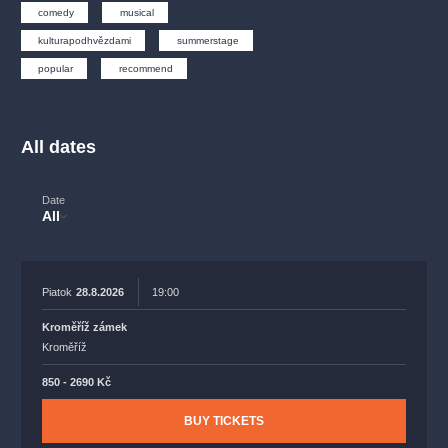
musicalsprague
praguetheatre
sale
classicalmusic
comedy
musical
filmmusic
thestateopera
rudolfinum
musical
kulturapodhvězdami
summerstage
popular
recommend
nationaltheatre
drama
All dates
Date
All
Piatok
28.8.2026
19:00
Kroměříž zámek
Kroměříž
850 - 2690 Kč
BUY TICKETS