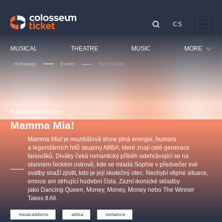
CS
Our tips
MUSICAL
THEATRE
MUSIC
MORE
Homepage
Events
Event detail
Festival
Cinema
LUCIE BÍLÁ - TURNÉ
KABÁT - TURNÉ 2026
Mamma Mia!
OBYČEJNÁ HOLKA
Children
Kultura pod hvězdami
Pink Panther Agency,
Kultura pod hvězdami
2026
s.r.o.
Mamma Mia!
Tours
Agentura 44, s.r.o.
Mamma Mia! je muzikálová show plná energie, humoru
Sport
a legendárních hitů skupiny ABBA, které znají celé generace
fanoušků. Diváky čeká romantický příběh odehrávající se na
Others
slunném řeckém ostrově, kde se mladá Sophie v předvečer své
Other's search
svatby snaží zjistit, kdo je její skutečný otec. Nechybí vtipné situace,
emoce ani strhující hudební čísla. Zazní ikonické skladby
musicalsprague
jako Dancing Queen, Money, Money, Money nebo The Winner
Takes It All.
The most popular
musicalsbrno
abba
romance